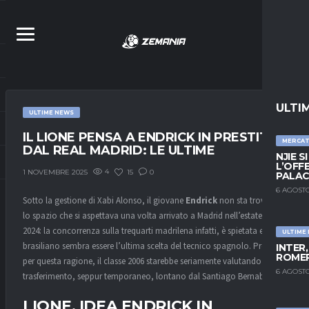
ULTI
ULTIME NEWS
IL LIONE PENSA A ENDRICK IN PRESTITO
MERCA
DAL REAL MADRID: LE ULTIME
NJIE S
L’OFF
4
15
0
1 NOVEMBRE 2025
PALAC
6 AGOSTO
Sotto la gestione di Xabi Alonso, il giovane
Endrick
non sta trovando
lo spazio che si aspettava una volta arrivato a Madrid nell’estate del
2024: la concorrenza sulla trequarti madrilena infatti, è spietata e il
ULTIME
brasiliano sembra essere l’ultima scelta del tecnico spagnolo. Proprio
INTER
ROMER
per questa ragione, il classe 2006 starebbe seriamente valutando un
6 AGOSTO
trasferimento, seppur temporaneo, lontano dal Santiago Bernabeu.
LIONE, IDEA ENDRICK IN