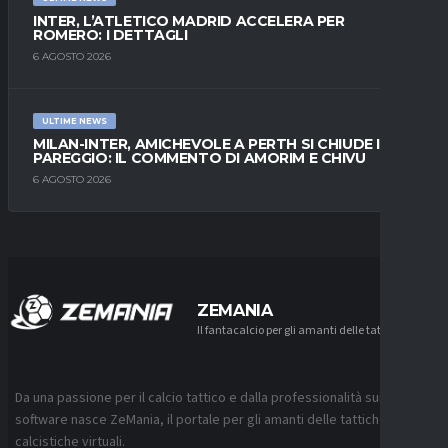
INTER, L’ATLETICO MADRID ACCELERA PER
ROMERO: I DETTAGLI
6 AGOSTO 2026
ULTIME NEWS
MILAN-INTER, AMICHEVOLE A PERTH SI CHIUDE IN
PAREGGIO: IL COMMENTO DI AMORIM E CHIVU
6 AGOSTO 2026
ZEMANIA
Il fantacalcio per gli amanti delle tattiche
Da una passione per il calcio tattico e dalla professionalità sui
software nasce ZeMania, il portale per gli amanti delle tattiche
calcistiche virtuali.