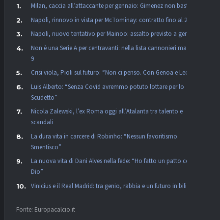
Milan, caccia all’attaccante per gennaio: Gimenez non basta
Napoli, rinnovo in vista per McTominay: contratto fino al 2030
Napoli, nuovo tentativo per Mainoo: assalto previsto a gennaio
Non è una Serie A per centravanti: nella lista cannonieri manca il
9
Crisi viola, Pioli sul futuro: “Non ci penso. Con Genoa e Lecce…”
Luis Alberto: “Senza Covid avremmo potuto lottare per lo
Scudetto”
Nicola Zalewski, l’ex Roma oggi all’Atalanta tra talento e
scandali
La dura vita in carcere di Robinho: “Nessun favoritismo.
Smentisco”
La nuova vita di Dani Alves nella fede: “Ho fatto un patto con
Dio”
Vinicius e il Real Madrid: tra genio, rabbia e un futuro in bilico
Fonte: Europacalcio.it