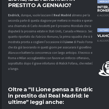
MERCA
PRESTITO A GENNAIO?
INTER
ROMER
Endrick
, dunque, vuole lasciare il
Real Madrid
almeno per la
6 AGOSTO
seconda parte di questa stagione per mettersi in mostra e sperare in
una chiamata di Carlo Ancelotti per il prossimo Mondiale che si
ULTIME
disputerà la prossima estate in Stati Uniti, Canada e Messico. Secondo
VLAHO
quanto riportato da
Fabrizio Romano
, la prima squadra che si è
6 AGOSTO
mostrata pronta a cogliere l’occasione è il
Lione
di Paulo Fonseca,
che sta già lavorando in questi giorni per assicurarsi il gioiellino dei
Blancos
e battere la concorrenza con largo anticipo. Il tecnico ex
Roma e Milan accoglierebbe con favore un rinforzo offensivo,
soprattutto dopo il grave infortunio di Malick Fofana, che resterà fuori
a lungo.
Oltre a “Il Lione pensa a Endrick
in prestito dal Real Madrid: le
ultime” leggi anche: