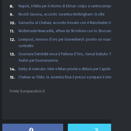
Napoli, è fatta per il ritorno di Elmas: colpo a centrocampo
Nicolò Savona, accordo Juventus-Nottingham: le cifre
Garnacho al Chelsea: accordo trovato con il Manchester United
Woltemade-Newcastle, affare da 90 milioni con lo Stoccarda
Liverpool, rinnovo d’oro per Gravenberch: pronto un maxi
contratto
Ousmane Dembélé vince il Pallone d’Oro, Yamal battuto. Premio
Yashin per Donnarumma
Derby di mercato: Inter e Milan pronte a sfidarsi per Caprile
Chelsea su Yildiz: la Juventus fissa il prezzo e prepara il rinnovo
Fonte: Europacalcio.it