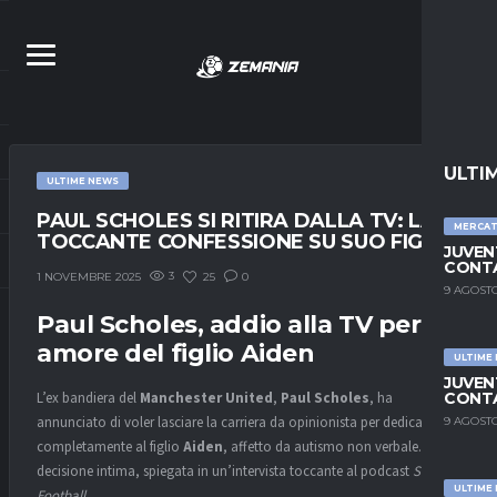
ULTI
ULTIME NEWS
PAUL SCHOLES SI RITIRA DALLA TV: LA
MERCA
TOCCANTE CONFESSIONE SU SUO FIGLIO
JUVEN
CONTA
3
25
0
1 NOVEMBRE 2025
9 AGOSTO
Paul Scholes, addio alla TV per
amore del figlio Aiden
ULTIME
JUVEN
CONTA
L’ex bandiera del
Manchester United
,
Paul Scholes
, ha
annunciato di voler lasciare la carriera da opinionista per dedicarsi
9 AGOSTO
completamente al figlio
Aiden
, affetto da autismo non verbale. Una
decisione intima, spiegata in un’intervista toccante al podcast
Stick to
ULTIME
Football
.