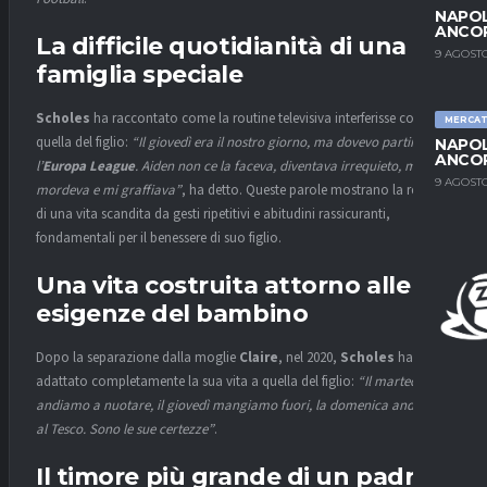
NAPOL
ANCO
La difficile quotidianità di una
9 AGOSTO
famiglia speciale
Scholes
ha raccontato come la routine televisiva interferisse con
MERCA
quella del figlio:
“Il giovedì era il nostro giorno, ma dovevo partire per
NAPOL
ANCO
l’
Europa League
. Aiden non ce la faceva, diventava irrequieto, mi
9 AGOSTO
mordeva e mi graffiava”
, ha detto. Queste parole mostrano la realtà
di una vita scandita da gesti ripetitivi e abitudini rassicuranti,
fondamentali per il benessere di suo figlio.
Una vita costruita attorno alle
esigenze del bambino
Dopo la separazione dalla moglie
Claire
, nel 2020,
Scholes
ha
adattato completamente la sua vita a quella del figlio:
“Il martedì
andiamo a nuotare, il giovedì mangiamo fuori, la domenica andiamo
al Tesco. Sono le sue certezze”
.
Il timore più grande di un padre