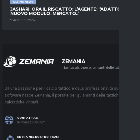
ULTIME NEWS
JASHARI, ORA IL RISCATTO; L’AGENTE: “ADATTO AL
NUOVO MODULO. MERCATO..”
9 AGOSTO 2026
ZEMANIA
Il fantacalcio per gli amanti delle tattiche
Da una passione per il calcio tattico e dalla professionalità sui
software nasce ZeMania, il portale per gli amanti delle tattiche
calcistiche virtuali.
CONTATTACI
INFO@ZEMANIA.IT
ENTRA NEL NOSTRO TEAM