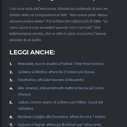
Con voce rotta dall’emozione, Scholes ha confessato di non aver mai
chiesto aiuto né compassione al club:
“Non volevo pietà. Nessuno può
davvero aiutare Aiden”
. Poi la frase che colpisce più di tutte:
“La mia
unica paura è cosa succederà quando non ci sarò pi
ù”. Una
testimonianza sincera, che va oltre il calcio e racconta l’amore
assoluto di un padre.
LEGGI ANCHE:
Newcastle, nuovo assalto a Frattesi: l’Inter fissa il prezzo
Sudakov al Benfica: affare da 27 milioni più bonus
Fenerbahce, ufficiale l’esonero di Mourinho
Alex Jimenez, il Bournemouth mette la freccia sul Como:
chiusura
Jashari, mezzo respiro di sollievo per il Milan: il post del
calciatore
Nicolussi Caviglia alla Fiorentina: affare da circa 7 milioni
Hojlund al Napoli: affare da 45 milioni per l’attaccante