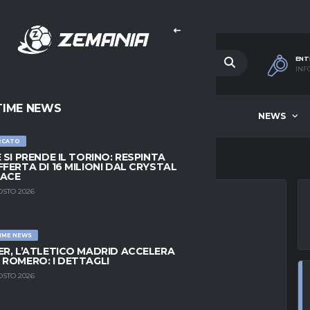
ENT
INF
TIME NEWS
HOME
BEST OF WEEK
NEWS
RCATO
E SI PRENDE IL TORINO: RESPINTA
FFERTA DI 16 MILIONI DAL CRYSTAL
LACE
OSTO 2026
IME NEWS
NHAM SU SAMU
ER, L’ATLETICO MADRID ACCELERA
 ROMERO: I DETTAGLI
NO 80 MILIONI
OSTO 2026