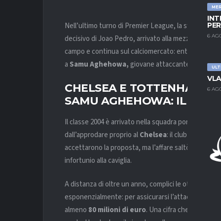
ME
INT
Nell’ultimo turno di Premier League, la sfida tra
To
PER
6 AG
decisivo di Joao Pedro, arrivato alla mezz’ora di gio
campo e continua sul calciomercato: entrambe le s
a
Samu Aghehowa,
giovane attaccante del
Port
ULT
VLA
CHELSEA E TOTTENHAM SI
6 AG
SAMU AGHEHOWA: IL PORTO
Il classe 2004 è arrivato nella squadra portoghese n
dall’approdare proprio al
Chelsea
: il club inglese a
accettarono la proposta, ma l’affare saltò a causa 
infortunio alla caviglia.
A distanza di oltre un anno, complici le ottime pres
esponenzialmente: per assicurarsi l’attaccante sp
almeno
80 milioni di euro
. Una cifra che, in realt