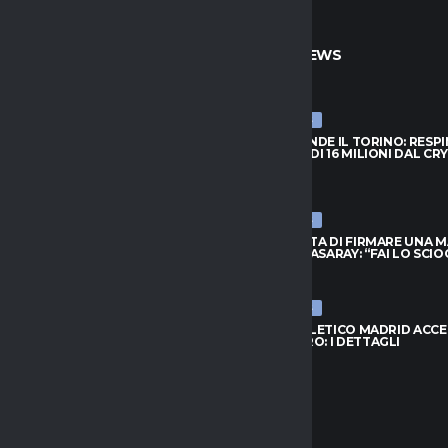
TO
ULTIME NEWS
ULTIME NEWS
PRENDE IL TORINO: RESPINTA
NJIE SI PRENDE IL TORINO: RESP
A DI 16 MILIONI DAL CRYSTAL
L’OFFERTA DI 16 MILIONI DAL CR
PALACE
026
6 AGOSTO 2026
ULTIME NEWS
FIUTA DI FIRMARE UNA MAGLIA
LEAO RIFIUTA DI FIRMARE UNA 
ATASARAY: “FAI LO SCIOCCO”
DEL GALATASARAY: “FAI LO SCI
026
6 AGOSTO 2026
ULTIME NEWS
 ORA IL RISCATTO; L’AGENTE:
INTER, L’ATLETICO MADRID ACC
 AL NUOVO MODULO.
PER ROMERO: I DETTAGLI
..”
6 AGOSTO 2026
026