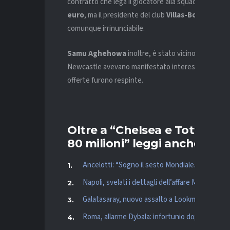
contratto che lega il giocatore alla squadra lusitan
euro
, ma il presidente del club
Villas-Boas
sarebbe 
comunque irrinunciabile.
Samu Aghehowa
inoltre, è stato vicino alla Premie
Newcastle avevano manifestato interesse, con i
M
offerte furono respinte.
Oltre a “Chelsea e Totten
80 milioni” leggi anche:
Ancelotti: “Sogno il sesto Mondiale. Un’ipotetic
Napoli, svelati i dettagli dell’affare Milinkovic-
Galatasaray, nuovo assalto a Lookman: pronta l’
Roma, allarme Dybala: infortunio dopo il rigore 