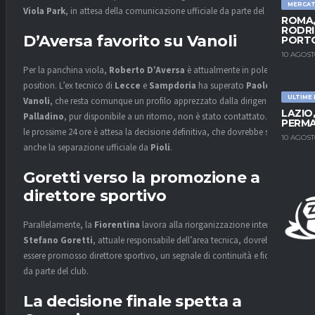
MERCA
Viola Park
, in attesa della comunicazione ufficiale da parte del club.
ROMA,
RODRI
D’Aversa favorito su Vanoli
PORT
10 AGOST
Per la panchina viola,
Roberto D’Aversa
è attualmente in pole
position. L’ex tecnico di
Lecce
e
Sampdoria
ha superato
Paolo
ULTIME
Vanoli
, che resta comunque un profilo apprezzato dalla dirigenza.
LAZIO
Palladino
, pur disponibile a un ritorno, non è stato contattato. Entro
PERMA
le prossime 24 ore è attesa la decisione definitiva, che dovrebbe sancire
10 AGOST
anche la separazione ufficiale da
Pioli
.
Goretti verso la promozione a
direttore sportivo
Parallelamente, la
Fiorentina
lavora alla riorganizzazione interna.
Stefano Goretti
, attuale responsabile dell’area tecnica, dovrebbe
essere promosso direttore sportivo, un segnale di continuità e fiducia
da parte del club.
La decisione finale spetta a