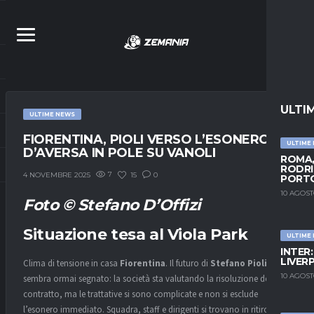
ULTI
ULTIME NEWS
FIORENTINA, PIOLI VERSO L’ESONERO:
ULTIME
D’AVERSA IN POLE SU VANOLI
ROMA,
RODRI
7
15
0
4 NOVEMBRE 2025
PORT
10 AGOST
Foto © Stefano D’Offizi
Situazione tesa al Viola Park
ULTIME
INTER
LIVER
Clima di tensione in casa
Fiorentina
. Il futuro di
Stefano Pioli
10 AGOST
sembra ormai segnato: la società sta valutando la risoluzione del
contratto, ma le trattative si sono complicate e non si esclude
l’esonero immediato. Squadra, staff e dirigenti si trovano in ritiro al