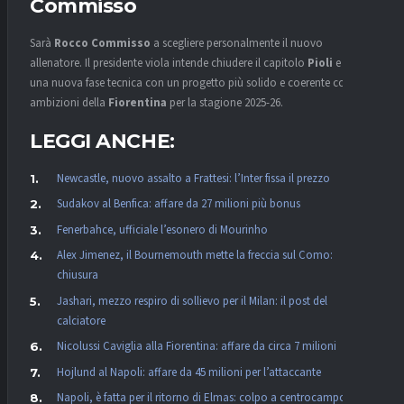
Commisso
Sarà
Rocco Commisso
a scegliere personalmente il nuovo
allenatore. Il presidente viola intende chiudere il capitolo
Pioli
e aprire
una nuova fase tecnica con un progetto più solido e coerente con le
ambizioni della
Fiorentina
per la stagione 2025-26.
LEGGI ANCHE:
Newcastle, nuovo assalto a Frattesi: l’Inter fissa il prezzo
Sudakov al Benfica: affare da 27 milioni più bonus
Fenerbahce, ufficiale l’esonero di Mourinho
Alex Jimenez, il Bournemouth mette la freccia sul Como:
chiusura
Jashari, mezzo respiro di sollievo per il Milan: il post del
calciatore
Nicolussi Caviglia alla Fiorentina: affare da circa 7 milioni
Hojlund al Napoli: affare da 45 milioni per l’attaccante
Napoli, è fatta per il ritorno di Elmas: colpo a centrocampo