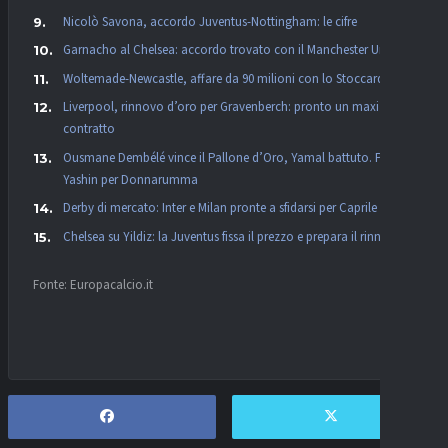
Nicolò Savona, accordo Juventus-Nottingham: le cifre
Garnacho al Chelsea: accordo trovato con il Manchester United
Woltemade-Newcastle, affare da 90 milioni con lo Stoccarda
Liverpool, rinnovo d’oro per Gravenberch: pronto un maxi
contratto
Ousmane Dembélé vince il Pallone d’Oro, Yamal battuto. Premio
Yashin per Donnarumma
Derby di mercato: Inter e Milan pronte a sfidarsi per Caprile
Chelsea su Yildiz: la Juventus fissa il prezzo e prepara il rinnovo
Fonte: Europacalcio.it