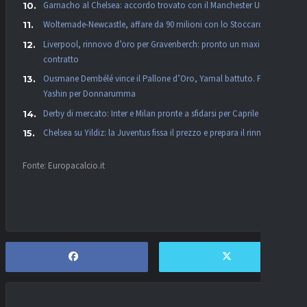
Garnacho al Chelsea: accordo trovato con il Manchester United
Woltemade-Newcastle, affare da 90 milioni con lo Stoccarda
Liverpool, rinnovo d’oro per Gravenberch: pronto un maxi
contratto
Ousmane Dembélé vince il Pallone d’Oro, Yamal battuto. Premio
Yashin per Donnarumma
Derby di mercato: Inter e Milan pronte a sfidarsi per Caprile
Chelsea su Yildiz: la Juventus fissa il prezzo e prepara il rinnovo
Fonte: Europacalcio.it