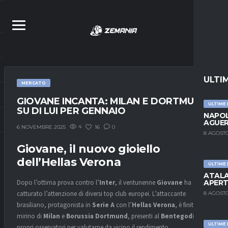
ULTI
MERCATO
GIOVANE INCANTA: MILAN E DORTMUND
ULTIME
SU DI LUI PER GENNAIO
NAPOL
AGUER
4
16
0
6 NOVEMBRE 2025
8 AGOSTO
Giovane, il nuovo gioiello
dell’Hellas Verona
ULTIME
ATALA
APERT
Dopo l’ottima prova contro l’
Inter
, il ventunenne
Giovane
ha
catturato l’attenzione di diversi top club europei. L’attaccante
8 AGOSTO
brasiliano, protagonista in
Serie A
con l’
Hellas Verona
, è finito nel
mirino di
Milan
e
Borussia Dortmund
, presenti al
Bentegodi
con i
ULTIME
propri osservatori per valutarne da vicino il rendimento.