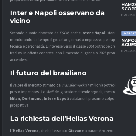
HAMZA
SCOPR
Inter e Napoli osservano da
8 AGOSTO
vicino
Secondo quanto riportato da
ESPN
, anche
Inter
e
Napoli
stanno
MERCA
monitorando da tempo il giocatore, rimasto impressivo per rapidità,
NAPOL
AGUER
tecnica e personalità. L’interesse verso il classe 2004 potrebbe presto
8 AGOSTO
tradursi in offerte concrete, con il mercato di gennaio 2026 pronto ad
accendersi.
Il futuro del brasiliano
Il valore di mercato stimato da
Transfermarkt
(4 milioni) potrebbe
presto impennarsi. Lo staff del giocatore attende segnali, mentre
Milan
,
Dortmund
,
Inter
e
Napoli
valutano il prossimo colpo in
prospettiva.
La richiesta dell’Hellas Verona
L’
Hellas Verona
, che ha tesserato
Giovane
a parametro zero dal