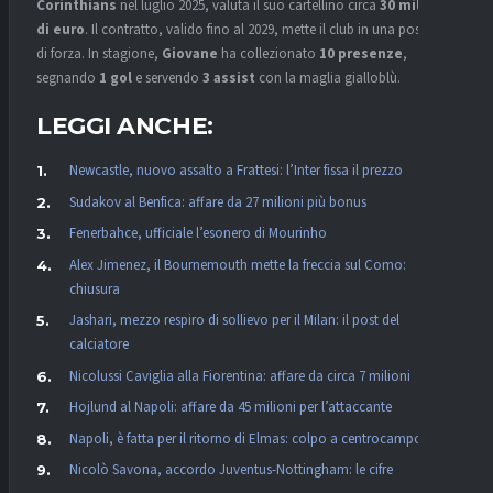
Corinthians
nel luglio 2025, valuta il suo cartellino circa
30 milioni
di euro
. Il contratto, valido fino al 2029, mette il club in una posizione
di forza. In stagione,
Giovane
ha collezionato
10 presenze
,
segnando
1 gol
e servendo
3 assist
con la maglia gialloblù.
LEGGI ANCHE:
Newcastle, nuovo assalto a Frattesi: l’Inter fissa il prezzo
Sudakov al Benfica: affare da 27 milioni più bonus
Fenerbahce, ufficiale l’esonero di Mourinho
Alex Jimenez, il Bournemouth mette la freccia sul Como:
chiusura
Jashari, mezzo respiro di sollievo per il Milan: il post del
calciatore
Nicolussi Caviglia alla Fiorentina: affare da circa 7 milioni
Hojlund al Napoli: affare da 45 milioni per l’attaccante
Napoli, è fatta per il ritorno di Elmas: colpo a centrocampo
Nicolò Savona, accordo Juventus-Nottingham: le cifre