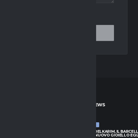
OR THE NEXT TIME I COMMENT.
TO
ULTIME NEWS
ULTIME NEWS
BADIASHILE, NUOVI CONTATTI:
HAMZA ABDELKARIM, IL BARCEL
È L’ALTERNATIVA
SCOPRE IL NUOVO GIOIELLO EGI