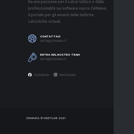
Da una passione per il calcio tattico e dalla
8 AGOSTO 2
professionalità sui software nasce ZeMania,
MERCATO
il portale per gli amanti delle tattiche
JUVENTU
calcistiche virtuali.
RESTARE
8 AGOSTO 2
CONTATTACI
MERCATO
INFO@ZEMANIA.IT
MUSSO-N
NEL MIR
ENTRA NEL NOSTRO TEAM
8 AGOSTO 2
INFO@ZEMANIA.IT
FACEBOOK
INSTAGRAM
ZEMANIA © MEETLAB 2021