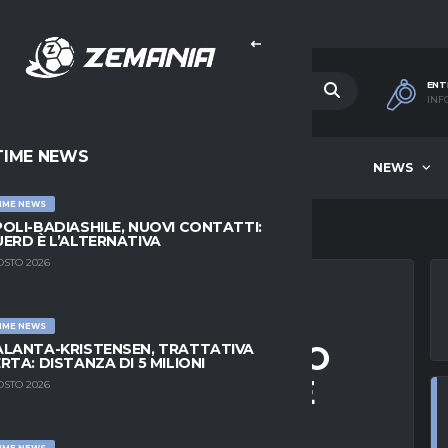
ENT
INF
TIME NEWS
HOME
BEST OF WEEK
NEWS
IME NEWS
OLI-BADIASHILE, NUOVI CONTATTI:
ERD È L’ALTERNATIVA
OSTO 2026
IME NEWS
VICINO AL RINNOVO
LANTA-KRISTENSEN, TRATTATIVA
RTA: DISTANZA DI 5 MILIONI
CCORDO IMMINENTE
OSTO 2026
IME NEWS