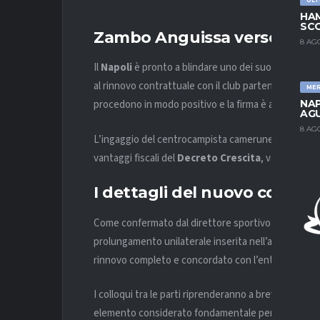
HAM
SCO
Zambo Anguissa verso il rin
8 AG
Il
Napoli
è pronto a blindare uno dei suoi pilastri 
al rinnovo contrattuale con il club partenopeo. L’in
ME
NAP
procedono in modo positivo e la firma è attesa nel
AGU
8 AG
L’ingaggio del centrocampista camerunese supererà i
vantaggi fiscali del
Decreto Crescita
, valido in qua
I dettagli del nuovo contra
Come confermato dal direttore sportivo
Giovanni
prolungamento unilaterale inserita nell’attuale acco
rinnovo completo e concordato con l’entourage del
I colloqui tra le parti riprenderanno a breve per def
elemento considerato fondamentale per l’equilibrio 