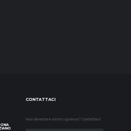
CONTATTACI
Vuoi diventare nostro sponsor? Contattaci!
LONA
ZIANO