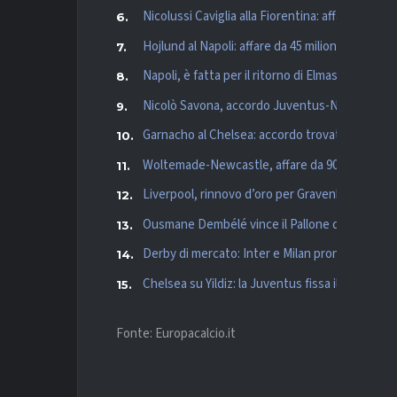
Nicolussi Caviglia alla Fiorentina: affare da circa
Hojlund al Napoli: affare da 45 milioni per l’att
Napoli, è fatta per il ritorno di Elmas: colpo a
Nicolò Savona, accordo Juventus-Nottingham: 
Garnacho al Chelsea: accordo trovato con il 
Woltemade-Newcastle, affare da 90 milioni con
Liverpool, rinnovo d’oro per Gravenberch: pro
Ousmane Dembélé vince il Pallone d’Oro, Yam
Derby di mercato: Inter e Milan pronte a sfidars
Chelsea su Yildiz: la Juventus fissa il prezzo e 
Fonte: Europacalcio.it