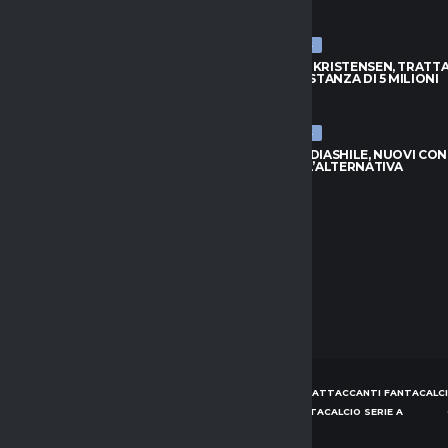
026
8 AGOSTO 2026
ULTIME NEWS
S, DOUGLAS LUIZ VUOLE
ATALANTA-KRISTENSEN, TRATTA
: NO ALL’EVERTON
APERTA: DISTANZA DI 5 MILIONI
026
8 AGOSTO 2026
ULTIME NEWS
APOLI, L’ARGENTINO TORNA
NAPOLI-BADIASHILE, NUOVI CON
INO PER LA PORTA AZZURRA
AGUERD È L’ALTERNATIVA
026
8 AGOSTO 2026
HOME
NEWS
CONSIGLI ATTACCANTI FANTACALCI
CONSIGLI DIFENSORI FANTACALCIO SERIE A