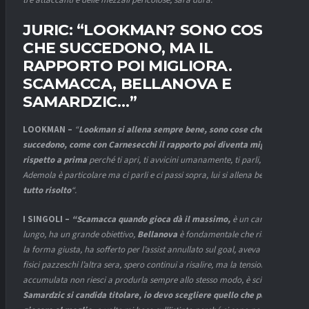
tre attaccanti e delle mezzali pericolose, sarà dura.”
JURIC: “LOOKMAN? SONO COSE
CHE SUCCEDONO, MA IL
RAPPORTO POI MIGLIORA.
SCAMACCA, BELLANOVA E
SAMARDZIC…”
LOOKMAN –
“
Lookman si allena sempre bene, sono cose che
succedono, come con Carnesecchi il rapporto poi diventa migliore
rispetto a prima
perché ti apri, ti avvicini umanamente, ti parli,
Ademola è particolare ma ci parli e ci passi sopra, lui si allena bene.
E’
tutto risolto
“.
I SINGOLI –
“Scamacca quando gioca dà il massimo,
è un cammino
lungo, ha un grande obiettivo,
Bellanova
è fondamentale che ritrovi
la forma giusta, ha sofferto per l’assist annullato sul goal, aveva dati
fisici pazzeschi l’altra sera, spero continui a risalire, ma la tensione
accumulata non riesci a produrla sempre allo stesso modo, è scienza
.
Samardzic si candida titolare, io devo scegliere quello che può