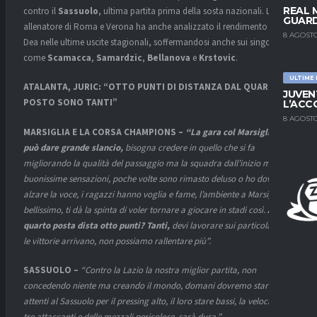
REAL 
contro il
Sassuolo
, ultima partita prima della sosta nazionali. L’ex
GUARD
allenatore di Roma e Verona ha anche analizzato il rendimento della
8 AGOSTO
Dea nelle ultime uscite stagionali, soffermandosi anche sui singoli
come
Scamacca
,
Samardzic
,
Bellanova
e
Krstovic
.
ULTIME
ATALANTA, JURIC: “OTTO PUNTI DI DISTANZA DAL QUARTO
JUVEN
POSTO SONO TANTI”
L’ACC
8 AGOSTO
MARSIGLIA E LA CORSA CHAMPIONS –
“La gara col Marsiglia ti
può dare grande slancio,
bisogna credere in quello che si fa
migliorando la qualità del passaggio ma la squadra dall’inizio mi dà
buonissime sensazioni, poche volte sono rimasto deluso o ho dovuto
alzare la voce, i ragazzi hanno voglia e fame, l’ambiente a Marsiglia è
bellissimo, ti dà la spinta di voler tornare a giocare in stadi così.
Ah, il
quarto posta dista otto punti? Tanti,
devi lavorare sui particolari poi
le vittorie arrivano, non possiamo rallentare più”.
SASSUOLO –
“Contro la Lazio la nostra miglior partita, non
concedendo niente ma creando il mondo, domani dovremo stare
attenti al Sassuolo per il pressing alto, il loro stare bassi, la velocità dei