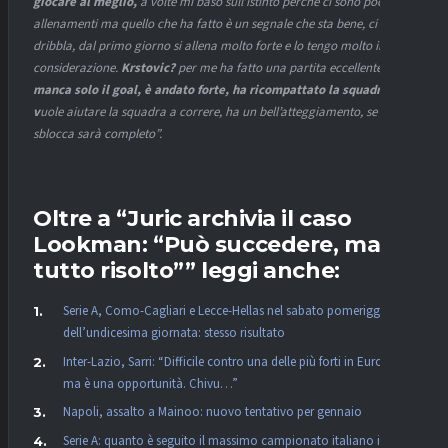
giocare al meglio,
a volte mi baso sull’istinto perché ci sono pochi
allenamenti ma quello che ha fatto è un segnale che sta bene, ci prova,
dribbla, dal primo giorno si allena molto forte e lo tengo molto in
considerazione.
Krstovic?
per me ha fatto una partita eccellente,
gli
manca solo il goal, è andato forte, ha ricompattato la squadra,
v
uole aiutare la squadra a correre, ha un bell’atteggiamento, se si
sblocca sarà completo”.
Oltre a “Juric archivia il caso
Lookman: “Può succedere, ma è
tutto risolto”” leggi anche:
Serie A, Como-Cagliari e Lecce-Hellas nel sabato pomeriggio
dell’undicesima giornata: stesso risultato
Inter-Lazio, Sarri: “Difficile contro una delle più forti in Europa
ma è una opportunità. Chivu…”
Napoli, assalto a Mainoo: nuovo tentativo per gennaio
Serie A: quanto è seguito il massimo campionato italiano in