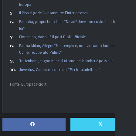
Europa
Il Pisa si gode Akinsanmiro: l’Inter osserva
Barnaba, proprietario Lille: “David? Juve non costruita attorno a
lui”
Fiorentina, Vanoli è il post Pioli: ufficiale
Parma-Milan, Allegri: “Mai semplice, non vinciamo fuori da
Udine; recuperato Pulisic”
Tottenham, sogno Kane: il ritorno del bomber è possibile
Juventus, Cambiaso ci crede: “Per lo scudetto…”
Fonte: Europacalcio.it