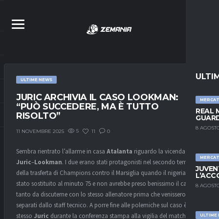
ULTI
ULTIME NEWS
JURIC ARCHIVIA IL CASO LOOKMAN:
MERCA
“PUÒ SUCCEDERE, MA È TUTTO
REAL 
RISOLTO”
GUARD
8 AGOSTO
5
11
0
11 NOVEMBRE 2025
Sembra rientrato l’allarme in casa
Atalanta
riguardo la vicenda
MERCA
Juric
–
Lookman
. I due erano stati protagonisti nel secondo tempo
JUVEN
della trasferta di Champions contro il Marsiglia quando il nigeriano è
L’ACC
stato sostituito al minuto 75 e non avrebbe preso benissimo il cambio,
8 AGOSTO
tanto da discuterne con lo stesso allenatore prima che venissero
separati dallo staff tecnico. A porre fine alle polemiche sul caso è lo
stesso
Juric
durante la conferenza stampa alla vigilia del match
ULTIME