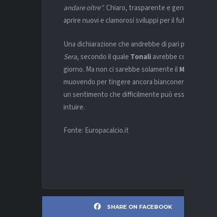
andare oltre”
. Chiaro, trasparente e genuino, il pen
aprire nuovi e clamorosi sviluppi per il futuro.
Una dichiarazione che andrebbe di pari passo con le 
Sera
, secondo il quale
Tonali
avrebbe confidato agli
giorno. Ma non ci sarebbe solamente il
Milan
sulle 
muovendo per tingere ancora bianconero il futuro 
un sentimento che difficilmente può essere colmato 
intuire.
Fonte: Europacalcio.it
SHARE ON FACEBOOK