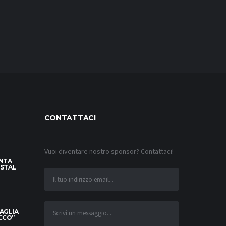
CONTATTACI
Vuoi diventare nostro sponsor? Contattaci!
INTA
YSTAL
MAGLIA
OCCO”