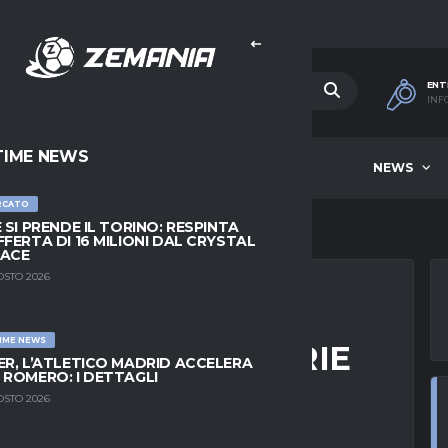
ENT
INF
TIME NEWS
HOME
BEST OF WEEK
NEWS
RCATO
E SI PRENDE IL TORINO: RESPINTA
FFERTA DI 16 MILIONI DAL CRYSTAL
LACE
OSTO 2026
IME NEWS
NE NOSTALGIA SERIE
ER, L’ATLETICO MADRID ACCELERA
 ROMERO: I DETTAGLI
RE CHE…”
OSTO 2026