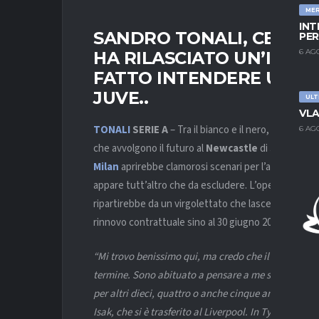
ME
INT
SANDRO TONALI, CENTR
PER
6 AG
HA RILASCIATO UN’INTE
FATTO INTENDERE UN RIT
JUVE..
ULT
VLA
TONALI
SERIE
A
– Tra il bianco e il nero, una possib
6 AG
che avvolgono il futuro al
Newcastle
di
Sandro To
Milan
aprirebbe clamorosi scenari per l’avvenire: a 
appare tutt’altro che da escludere. L’operazione n
ripartirebbe da un virgolettato che lascerebbe spa
rinnovo contrattuale sino al 30 giugno 2028, con opz
“Mi trovo benissimo qui, ma credo che il calcio sia 
termine. Sono abituato a pensare a me stesso e non
per altri dieci, quattro o anche cinque anni. Non s
Isak, che si è trasferito al Liverpool. In Tynaside