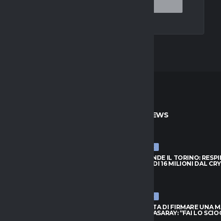
TO
ULTIME NEWS
ULTIME NEWS
PRENDE IL TORINO: RESPINTA
NJIE SI PRENDE IL TORINO: RESP
A DI 16 MILIONI DAL CRYSTAL
L’OFFERTA DI 16 MILIONI DAL CR
PALACE
026
6 AGOSTO 2026
ULTIME NEWS
FIUTA DI FIRMARE UNA MAGLIA
LEAO RIFIUTA DI FIRMARE UNA 
ATASARAY: “FAI LO SCIOCCO”
DEL GALATASARAY: “FAI LO SCI