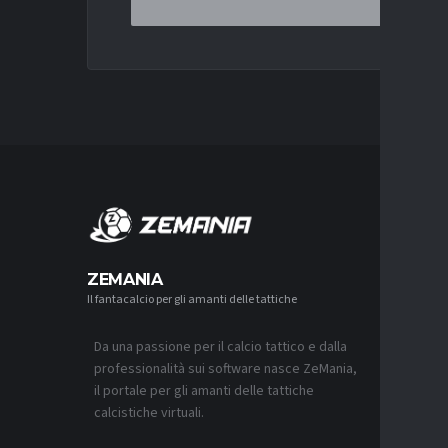
MERCA
ZEMANIA
Il fantacalcio per gli amanti delle tattiche
MERCATO
NJIE SI 
L’OFFERT
PALACE
Da una passione per il calcio tattico e dalla
6 AGOSTO 2
professionalità sui software nasce ZeMania,
il portale per gli amanti delle tattiche
MERCATO
calcistiche virtuali.
LEAO RI
DEL GAL