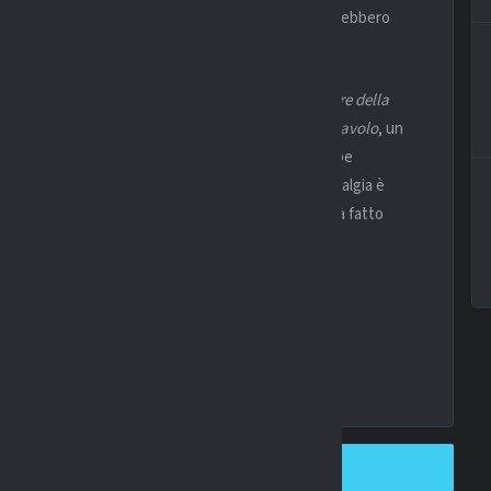
siero di
Tonali
, con queste stesse parole che potrebbero
ultime vicissitudini di mercato rivelate da
Il Corriere della
 amici di voler ritornare a stringere un patto col
Diavolo
, un
tracce del mediano. La
Juventus
, infatti, si starebbe
del mediano, anche se in
Serie A
. Del resto, la nostalgia è
restando fermi ad aspettare. E il numero 8 l’ha già fatto
SHARE ON TWITTER