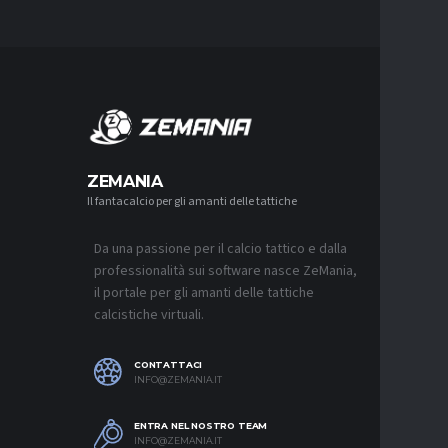
MERCA
ZEMANIA
Il fantacalcio per gli amanti delle tattiche
MERCATO
NJIE SI 
L’OFFERT
PALACE
Da una passione per il calcio tattico e dalla
6 AGOSTO 2
professionalità sui software nasce ZeMania,
il portale per gli amanti delle tattiche
MERCATO
calcistiche virtuali.
LEAO RI
DEL GAL
6 AGOSTO 2
CONTATTACI
INFO@ZEMANIA.IT
MERCATO
JASHARI,
“ADATTO
ENTRA NEL NOSTRO TEAM
MERCATO
INFO@ZEMANIA.IT