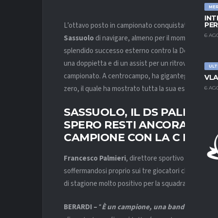
ME
INT
L’ottavo posto in campionato conquistato grazie alla
PER
6 AG
Sassuolo
di navigare, almeno per il momento, in ac
splendido successo esterno contro la Dea è stato 
una doppietta e di un assist per un ritrovato
Pinam
ULT
campionato. A centrocampo, ha giganteggiato
Nem
VLA
zero, il quale ha mostrato tutta la sua esperienza i
6 AG
SASSUOLO, IL DS PALMIERI
SPERO RESTI ANCORA A LU
CAMPIONE CON LA C MAIU
Francesco Palmieri
, direttore sportivo del
Sassu
soffermandosi proprio sui tre giocatori che hanno 
di stagione molto positivo per la squadra allenata d
BERARDI –
“
È un campione, una bandiera e un gi