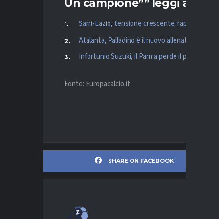
Un campione”” leggi anche
Sarri-Lazio, tensione crescente: rapporto ai mi
Atalanta, Palladino è il nuovo allenatore: contr
Infortunio Suzuki, il Parma perde il proprio port
Fonte: Europacalcio.it
SHARE ON FACEBOOK