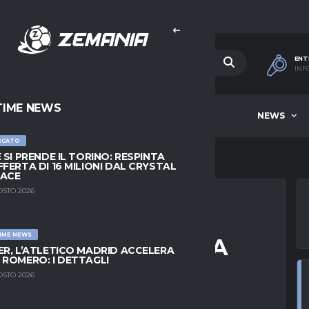
ENT
INF
TIME NEWS
HOME
BEST OF WEEK
NEWS
RCATO
E SI PRENDE IL TORINO: RESPINTA
FFERTA DI 16 MILIONI DAL CRYSTAL
LACE
OSTO 2026
IME NEWS
RI: “BERARDI È UNA
ER, L’ATLETICO MADRID ACCELERA
 ROMERO: I DETTAGLI
? UN CAMPIONE”
OSTO 2026