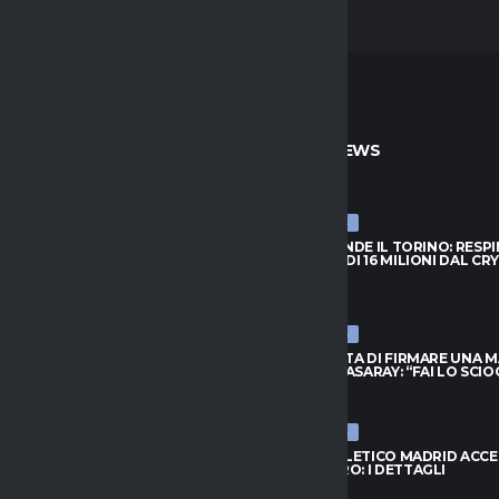
TO
ULTIME NEWS
ULTIME NEWS
PRENDE IL TORINO: RESPINTA
NJIE SI PRENDE IL TORINO: RESP
A DI 16 MILIONI DAL CRYSTAL
L’OFFERTA DI 16 MILIONI DAL CR
PALACE
026
6 AGOSTO 2026
ULTIME NEWS
FIUTA DI FIRMARE UNA MAGLIA
LEAO RIFIUTA DI FIRMARE UNA 
ATASARAY: “FAI LO SCIOCCO”
DEL GALATASARAY: “FAI LO SCI
026
6 AGOSTO 2026
ULTIME NEWS
 ORA IL RISCATTO; L’AGENTE:
INTER, L’ATLETICO MADRID ACC
 AL NUOVO MODULO.
PER ROMERO: I DETTAGLI
..”
6 AGOSTO 2026