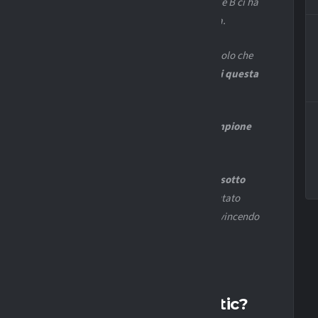
 c’è voluto tempo per tornare ai suoi livelli, in Serie B ci ha
rando il campione che è, ieri una partita fantastica.
 di altri quattro anni con noi, è un giocatore simbolo che
riamo di averlo sempre con noi, è l’emblema di questa
ioca con un intelligenza fuori dal comune,
un campione
 dando quel qualcosa in più”.
onti,
lo vedo in grandissima crescita e non solo sotto
i fa aumentare le responsabilità, per me è sottovalutato
ò fare grandissime cose quest’anno e se ne sta convincendo
spazio sempre più importante in Serie A.”
 “Berardi è una bandiera. Matic?