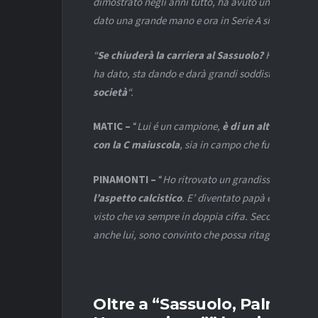
dimostrato negli anni tutto, ha avuto un infortunio e
dato una grande mano e ora in Serie A si sta dimost
“
Se chiuderà la carriera al Sassuolo?
Ha allungato
ha dato, sta dando e darà grandi soddisfazioni.
Spe
società
“.
MATIC –
“
Lui é un campione,
è di un altro livello,
g
con la C maiuscola
, sia in campo che fuori. Ci sta
PINAMONTI –
“
Ho ritrovato un grandissimo Pinam
l’aspetto calcistico
. E’ diventato papà e questo gl
visto che va sempre in doppia cifra. Secondo me pu
anche lui, sono convinto che possa ritagliarsi uno 
Oltre a “Sassuolo, Palmieri: