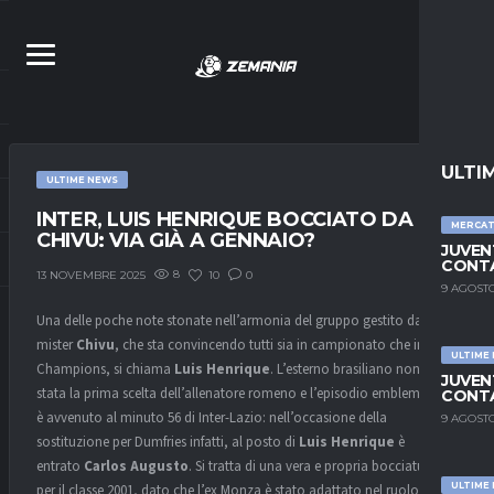
ULTI
ULTIME NEWS
INTER, LUIS HENRIQUE BOCCIATO DA
MERCA
CHIVU: VIA GIÀ A GENNAIO?
JUVEN
CONTA
8
10
0
13 NOVEMBRE 2025
9 AGOSTO
Una delle poche note stonate nell’armonia del gruppo gestito da
mister
Chivu
, che sta convincendo tutti sia in campionato che in
ULTIME
Champions, si chiama
Luis Henrique
. L’esterno brasiliano non è mai
JUVEN
stata la prima scelta dell’allenatore romeno e l’episodio emblematico
CONTA
è avvenuto al minuto 56 di Inter-Lazio: nell’occasione della
9 AGOSTO
sostituzione per Dumfries infatti, al posto di
Luis Henrique
è
entrato
Carlos Augusto
. Si tratta di una vera e propria bocciatura
ULTIME
per il classe 2001, dato che l’ex Monza è stato adattato nel ruolo che