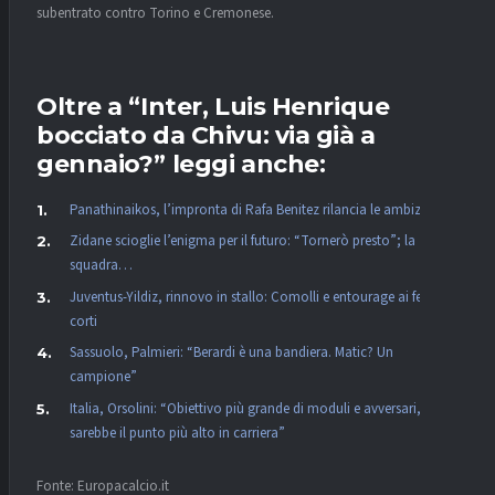
subentrato contro Torino e Cremonese.
Oltre a “Inter, Luis Henrique
bocciato da Chivu: via già a
gennaio?” leggi anche:
Panathinaikos, l’impronta di Rafa Benitez rilancia le ambizioni
Zidane scioglie l’enigma per il futuro: “Tornerò presto”; la
squadra…
Juventus-Yildiz, rinnovo in stallo: Comolli e entourage ai ferri
corti
Sassuolo, Palmieri: “Berardi è una bandiera. Matic? Un
campione”
Italia, Orsolini: “Obiettivo più grande di moduli e avversari,
sarebbe il punto più alto in carriera”
Fonte: Europacalcio.it