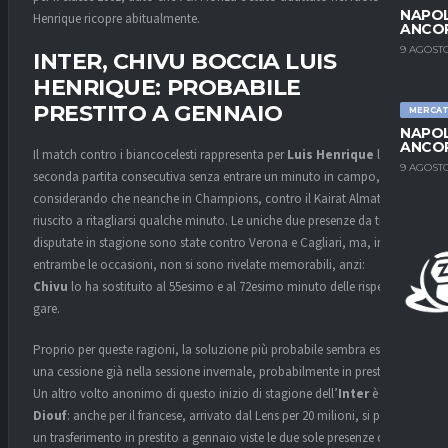
NAPOL
Henrique ricopre abitualmente.
ANCO
9 AGOSTO
INTER, CHIVU BOCCIA LUIS
HENRIQUE: PROBABILE
PRESTITO A GENNAIO
MERCA
NAPOL
ANCO
Il match contro i biancocelesti rappresenta per
Luis Henrique
la
9 AGOSTO
seconda partita consecutiva senza entrare un minuto in campo,
considerando che neanche in Champions, contro il Kairat Almaty, era
riuscito a ritagliarsi qualche minuto. Le uniche due presenze da titolare
disputate in stagione sono state contro Verona e Cagliari, ma, in
entrambe le occasioni, non si sono rivelate memorabili, anzi:
Chivu
lo ha sostituito al 55esimo e al 72esimo minuto delle rispettive
gare.
Proprio per queste ragioni, la soluzione più probabile sembra essere
una cessione già nella sessione invernale, probabilmente in prestito.
Un altro volto anonimo di questo inizio di stagione dell’
Inter
è
Andy
Diouf
: anche per il francese, arrivato dal Lens per 20 milioni, si prevede
un trasferimento in prestito a gennaio viste le due sole presenze da