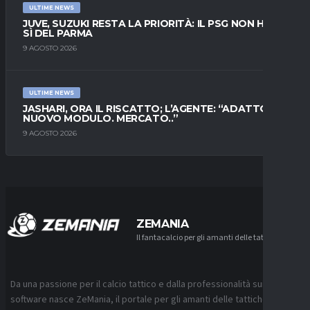
ULTIME NEWS
JUVE, SUZUKI RESTA LA PRIORITÀ: IL PSG NON HA IL
SÌ DEL PARMA
9 AGOSTO 2026
ULTIME NEWS
JASHARI, ORA IL RISCATTO; L’AGENTE: “ADATTO AL
NUOVO MODULO. MERCATO..”
9 AGOSTO 2026
ZEMANIA
Il fantacalcio per gli amanti delle tattiche
Da una passione per il calcio tattico e dalla professionalità sui
software nasce ZeMania, il portale per gli amanti delle tattiche