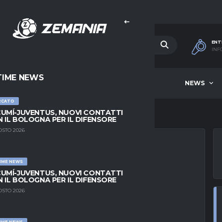
ENT
INF
TIME NEWS
HOME
BEST OF WEEK
NEWS
RCATO
UMÍ-JUVENTUS, NUOVI CONTATTI
 IL BOLOGNA PER IL DIFENSORE
OSTO 2026
IME NEWS
TIRO: IL
UMÍ-JUVENTUS, NUOVI CONTATTI
 IL BOLOGNA PER IL DIFENSORE
DEL SÃO PAULO A
OSTO 2026
IME NEWS