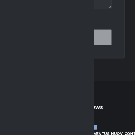
OR THE NEXT TIME I COMMENT.
TO
ULTIME NEWS
ULTIME NEWS
JUVENTUS, NUOVI CONTATTI
LUCUMÍ-JUVENTUS, NUOVI CON