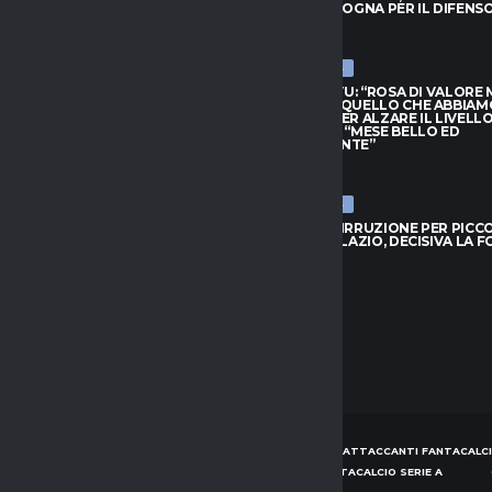
BOLOGNA PER IL DIFENSORE
CON IL BOLOGNA PER IL DIFENS
026
7 AGOSTO 2026
ULTIME NEWS
HIVU: “ROSA DI VALORE MA
INTER, CHIVU: “ROSA DI VALORE
O QUELLO CHE ABBIAMO
SAPPIAMO QUELLO CHE ABBIAM
PER ALZARE IL LIVELLO”.
BISOGNO PER ALZARE IL LIVELLO
L: “MESE BELLO ED
PROVEDEL: “MESE BELLO ED
NANTE”
EMOZIONANTE”
026
7 AGOSTO 2026
ULTIME NEWS
 IRRUZIONE PER PICCOLI: SFIDA
BOLOGNA, IRRUZIONE PER PICCOL
 E LAZIO, DECISIVA LA FORMULA
A GENOA E LAZIO, DECISIVA LA 
026
7 AGOSTO 2026
HOME
NEWS
CONSIGLI ATTACCANTI FANTACALCI
CONSIGLI DIFENSORI FANTACALCIO SERIE A