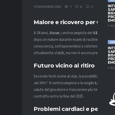
INT
13 NOVEMBRE 2025
3
12
0
SAP
BIS
PRO
EM
Malore e ricovero per Oscar
7 AG
A 34 anni,
Oscar
, centrocampista del
São Paulo
, è
dopo un malore durante esami di routine. Il giocato
ME
conoscenza, sottoponendosi a cateterismo diagnos
INT
SAP
attualmente stabili, ma non è ancora prevista la dim
BIS
PRO
EM
Futuro vicino al ritiro
7 AG
Secondo fonti vicine al club, la possibilità che
Osca
del 99%”
. Il centrocampista e la moglie
Ludmila E
salute del giocatore e trascorrere più tempo con la f
contratto entro la fine del 2025.
Problemi cardiaci e percors