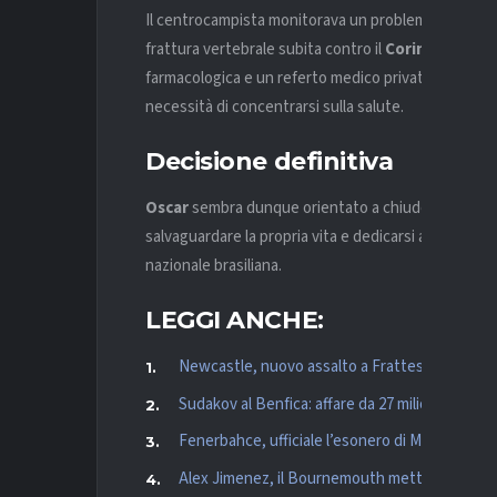
Il centrocampista monitorava un problema cardiaco 
frattura vertebrale subita contro il
Corinthians
, e
farmacologica e un referto medico privato che autori
necessità di concentrarsi sulla salute.
Decisione definitiva
Oscar
sembra dunque orientato a chiudere la carriera
salvaguardare la propria vita e dedicarsi alla famiglia,
nazionale brasiliana.
LEGGI ANCHE:
Newcastle, nuovo assalto a Frattesi: l’Inter fis
Sudakov al Benfica: affare da 27 milioni più bo
Fenerbahce, ufficiale l’esonero di Mourinho
Alex Jimenez, il Bournemouth mette la freccia