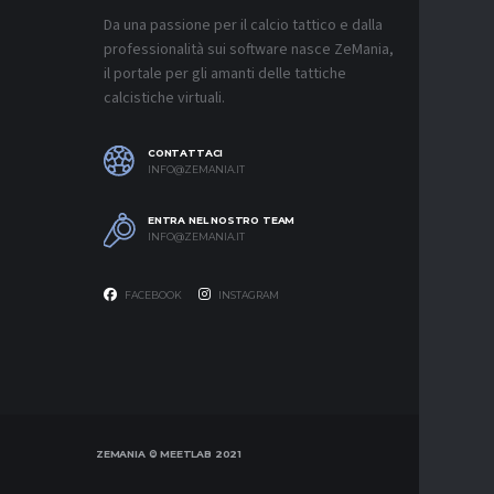
CON IL 
Da una passione per il calcio tattico e dalla
7 AGOSTO 2
professionalità sui software nasce ZeMania,
MERCATO
il portale per gli amanti delle tattiche
INTER, C
calcistiche virtuali.
SAPPIAM
BISOGNO 
PROVEDE
EMOZIO
CONTATTACI
7 AGOSTO 2
INFO@ZEMANIA.IT
MERCATO
ENTRA NEL NOSTRO TEAM
BOLOGNA,
INFO@ZEMANIA.IT
A GENOA
7 AGOSTO 2
FACEBOOK
INSTAGRAM
ZEMANIA © MEETLAB 2021