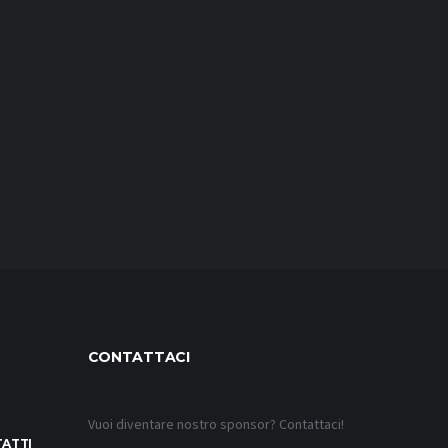
CONTATTACI
Vuoi diventare nostro sponsor? Contattaci!
TATTI