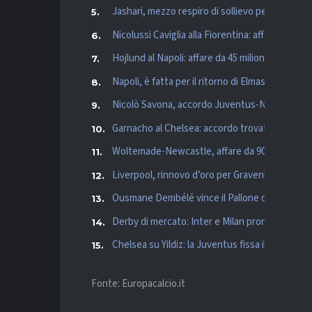
Jashari, mezzo respiro di sollievo per il Milan: i
Nicolussi Caviglia alla Fiorentina: affare da circa
Hojlund al Napoli: affare da 45 milioni per l’att
Napoli, è fatta per il ritorno di Elmas: colpo a
Nicolò Savona, accordo Juventus-Nottingham: 
Garnacho al Chelsea: accordo trovato con il 
Woltemade-Newcastle, affare da 90 milioni con
Liverpool, rinnovo d’oro per Gravenberch: pro
Ousmane Dembélé vince il Pallone d’Oro, Yam
Derby di mercato: Inter e Milan pronte a sfidars
Chelsea su Yildiz: la Juventus fissa il prezzo e 
Fonte: Europacalcio.it