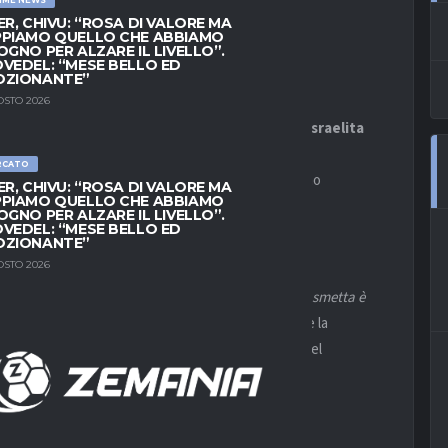
ER, CHIVU: “ROSA DI VALORE MA
PIAMO QUELLO CHE ABBIAMO
OGNO PER ALZARE IL LIVELLO”.
VEDEL: “MESE BELLO ED
OZIONANTE”
OSTO 2026
 stato ricoverato d’urgenza all’
Einstein Hospital Israelita
re ha presentato alterazioni cardiache e ha perso
RCATO
tico e risonanza magnetica. Le sue condizioni sono
ER, CHIVU: “ROSA DI VALORE MA
PIAMO QUELLO CHE ABBIAMO
issione.
OGNO PER ALZARE IL LIVELLO”.
VEDEL: “MESE BELLO ED
OZIONANTE”
OSTO 2026
r
decida di ritirarsi è molto alta:
“La probabilità che smetta è
mboaba
, genitori di
Júlia
e
Caio
, puntano a tutelare la
amiglia. Il club valuta una risoluzione amichevole del
o recente