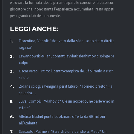
è trovare la formula ideale per anticipare le concorrenti e assicurarsi un
giocatore che, nonostante l’esperienza accumulata, resta appetibile
per i grandi club del continente.
LEGGI ANCHE:
Fiorentina, Vanoli: “Motivato dalla sfida, sono stato diretto con i
ragazzi”
Lewandowski-Milan, contatti avviati: Ibrahimovic spinge per il
colpo
Oscar verso il ritiro: il centrocampista del São Paulo a rischio
salute
Zidane scioglie l’enigma per il futuro: “Tornerò presto”; la
squadra…
Juve, Comolli: “Vlahovic? C’è un accordo, ne parleremo in
estate”
Atlético Madrid punta Lookman: offerta da 60 milioni
all’Atalanta
Sassuolo, Palmieri: “Berardi è una bandiera. Matic? Un