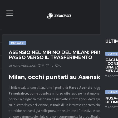
ULTI
MERCATO
ASENSIO NEL MIRINO DEL MILAN: PRIMO
ULTIME
PASSO VERSO IL TRASFERIMENTO
CAGLIA
“CONS
6
10
0
29 NOVEMBRE 2025
UNA E
MERC
Milan, occhi puntati su Asensio
7 AGOSTO
Il
Milan
valuta con attenzione il profilo di
Marco Asensio
, oggi al
ULTIME
Fenerbahçe
, come possibile rinforzo offensivo per la stagione in
NUSA-
corso. La dirigenza rossonera ha richiesto informazioni dettagliate
ULTIM
sullo stato fisico del 29enne, segnale di un interesse concreto che
7 AGOSTO
potrebbe evolversi già nelle prossime settimane. L’obiettivo è costruire
un’operazione sostenibile che non comprometta la progettualità