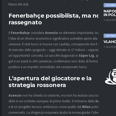
futura del club.
ULTIME
NAPOL
Fenerbahçe possibilista, ma non
IN PO
7 AGOSTO
rassegnato
Il
Fenerbahçe
considera
Asensio
un elemento importante, ma
ULTIME
l’idea di un ritorno economico significativo potrebbe aprire alla
VLAHO
cessione. Il club turco si muove con cautela, consapevole che il valore
7 AGOSTO
di mercato dello spagnolo – oggi stimato in 17 milioni – rappresenta
un’opportunità concreta. Le sue cifre stagionali in
Süper Lig
, quattro
gol e un assist in otto presenze, confermano uno stato di forma
positivo e un impatto immediato nel campionato turco.
L’apertura del giocatore e la
strategia rossonera
Asensio
non ha chiesto la cessione, ma non ha escluso una nuova
sfida in un contesto europeo di primo livello. Il richiamo della
Serie A
e di un progetto tecnico ambizioso come quello del
Milan
potrebbe
convincerlo. La dirigenza rossonera studia le mosse giuste: l’obiettivo