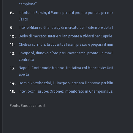
campione”
Infortunio Suzuki, il Parma perde il proprio portiere per mesi:
l’esito
Inter e Milan su Gila: derby di mercato per il difensore della Lazio
Derby di mercato: Inter e Milan pronte a sfidarsi per Caprile
Chelsea su Yildiz: la Juventus fissa il prezzo e prepara il rinnovo
Liverpool, rinnovo d’oro per Gravenberch: pronto un maxi
contratto
Napoli, Conte vuole Mainoo: trattativa col Manchester United
aperta
Dominik Szoboszlai, il Liverpool prepara il rinnovo per blindarlo
Inter, occhi su Joel Ordoñez: monitorato in Champions League
Fonte: Europacalcio.it