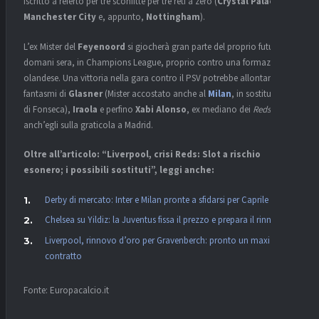
iscritto a referto per tre sconfitte per tre reti a zero (
Crystal Palace
,
Manchester City
e, appunto,
Nottingham
).
L’ex Mister del
Feyenoord
si giocherà gran parte del proprio futuro
domani sera, in Champions League, proprio contro una formazione
olandese. Una vittoria nella gara contro il PSV potrebbe allontanare i
fantasmi di
Glasner
(Mister accostato anche al
Milan
, in sostituzione
di Fonseca),
Iraola
e perfino
Xabi Alonso
, ex mediano dei
Reds
anch’egli sulla graticola a Madrid.
Oltre all’articolo: “Liverpool, crisi Reds: Slot a rischio
esonero; i possibili sostituti”, leggi anche:
Derby di mercato: Inter e Milan pronte a sfidarsi per Caprile
Chelsea su Yildiz: la Juventus fissa il prezzo e prepara il rinnovo
Liverpool, rinnovo d’oro per Gravenberch: pronto un maxi
contratto
Fonte: Europacalcio.it