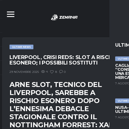
ULTI
ULTIME NEWS
LIVERPOOL, CRISI REDS: SLOT A RISCHIO
ULTIME
ESONERO; I POSSIBILI SOSTITUTI
CAGLIA
“CONS
4
8
0
29 NOVEMBRE 2025
UNA E
MERC
ARNE SLOT, TECNICO DEL
7 AGOSTO
LIVERPOOL, SAREBBE A
RISCHIO ESONERO DOPO
ULTIME
L’ENNESIMA DEBACLE
NUSA-
ULTIM
STAGIONALE CONTRO IL
7 AGOSTO
NOTTINGHAM FORREST: XABI