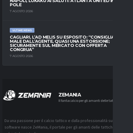
NAPOLI, LUKAKU AI SALUTI: ATLANTA UNITED IN
POLE
7 AGOSTO 2026
ULTIME NEWS
CAGLIARI, L’AD MELIS SU ESPOSITO: “CONSIGLIATO
MALE DALL’AGENTE, QUASI UNA ESTORSIONE;
SICURAMENTE SUL MERCATO CON OFFERTA
CONGRUA”
7 AGOSTO 2026
ZEMANIA
Il fantacalcio per gli amanti delle tattiche
Da una passione per il calcio tattico e dalla professionalità sui
software nasce ZeMania, il portale per gli amanti delle tattiche