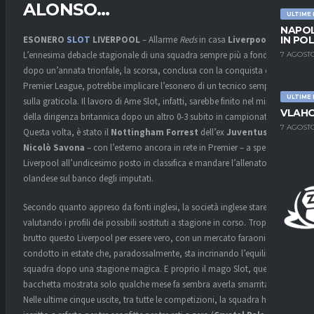
ALONSO…
ULTIME
NAPOL
ESONERO
SLOT
LIVERPOOL
– Allarme
Reds
in casa
Liverpool
.
IN PO
L’ennesima debacle stagionale di una squadra sempre più a fondo
7 AGOSTO
dopo un’annata trionfale, la scorsa, conclusa con la conquista della
Premier League, potrebbe implicare l’esonero di un tecnico sempre più
ULTIME
sulla graticola. Il lavoro di Arne Slot, infatti, sarebbe finito nel mirino
VLAHO
della dirigenza britannica dopo un altro 0-3 subito in campionato.
7 AGOSTO
Questa volta, è stato il
Nottingham Forrest
dell’ex
Juventus
,
Nicolò Savona
– con l’esterno ancora in rete in Premier – a spedire il
Liverpool all’undicesimo posto in classifica e mandare l’allenatore
olandese sul banco degli imputati.
Secondo quanto appreso da fonti inglesi, la società inglese starebbe
valutando i profili dei possibili sostituti a stagione in corso. Troppo
brutto questo Liverpool per essere vero, con un mercato faraonico
condotto in estate che, paradossalmente, sta incrinando l’equilibrio di
squadra dopo una stagione magica. E proprio il mago Slot, quella
bacchetta mostrata solo qualche mese fa sembra averla smarrita.
Nelle ultime cinque uscite, tra tutte le competizioni, la squadra ha