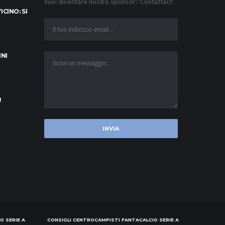
Vuoi diventare nostro sponsor? Contattaci!
CINO: SI
INI
R
O SERIE A
CONSIGLI CENTROCAMPISTI FANTACALCIO SERIE A