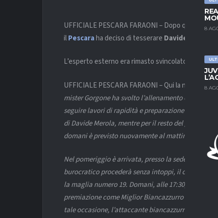
REA
MOU
UFFICIALE PESCARA FARAONI – Dopo qualche giorno d
8 AG
il
Pescara
ha deciso di tesserare
Davide Faraoni
.
L’esperto esterno era rimasto svincolato una volta t
ULT
JUV
L’A
UFFICIALE PESCARA FARAONI – Qui la nota del club 
8 AG
mister Gorgone ha svolto l’allenamento odierno sul c
seguire lavori di rapidità e preparazione alla pross
di Davide Merola, mentre per il resto del gruppo tut
domani è previsto nuovamente al mattino, ancora pr
Nel pomeriggio è arrivata, presso la sede del presid
burocratico procederà senza intoppi, il calciatore s
la maglia numero 19. Domani, alle 17:30, presso la 
premiazione come Miglior Biancazzurro del mese di
tale occasione, l’attaccante biancazzurro sarà a di