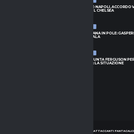
ULTIME NEWS
, ZIRKZEE HA DETTO SÌ: VICINO
BADIASHILE-NAPOLI, ACCORDO VI
DO CON LO UNITED
TRATTA COL CHELSEA
026
8 AGOSTO 2026
ULTIME NEWS
RID, IDEA LOCATELLI:
ROMA, FOFANA IN POLE: GASPER
O GUARDA IN CASA JUVENTUS
ASPETTA L’ALA
026
8 AGOSTO 2026
ULTIME NEWS
OFANA IN POLE: GASPERINI
TORINO, SPUNTA FERGUSON PE
 L’ALA
L’ATTACCO: LA SITUAZIONE
026
8 AGOSTO 2026
HOME
NEWS
CONSIGLI ATTACCANTI FANTACALCI