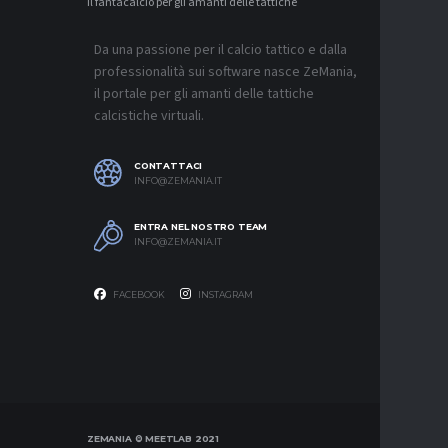
Il fantacalcio per gli amanti delle tattiche
MERCATO
JUVENTUS
L’ACCOR
Da una passione per il calcio tattico e dalla
8 AGOSTO 2
professionalità sui software nasce ZeMania,
MERCATO
il portale per gli amanti delle tattiche
REAL MAD
calcistiche virtuali.
MOURINH
8 AGOSTO 2
CONTATTACI
MERCATO
INFO@ZEMANIA.IT
ROMA, F
ASPETTA
ENTRA NEL NOSTRO TEAM
8 AGOSTO 2
INFO@ZEMANIA.IT
FACEBOOK
INSTAGRAM
ZEMANIA © MEETLAB 2021