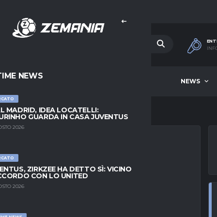
ENT
INF
TIME NEWS
HOME
BEST OF WEEK
NEWS
RCATO
L MADRID, IDEA LOCATELLI:
RINHO GUARDA IN CASA JUVENTUS
OSTO 2026
RCATO
, IL PESCARA
ENTUS, ZIRKZEE HA DETTO SÌ: VICINO
CCORDO CON LO UNITED
I
OSTO 2026
IME NEWS