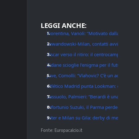
LEGGI ANCHE:
Fiorentina, Vanoli: “Motivato dalla sfida, so
Lewandowski-Milan, contatti avviati: Ibrahi
Oscar verso il ritiro: il centrocampista del 
Zidane scioglie l’enigma per il futuro: “Tor
Juve, Comolli: “Vlahovic? C’è un accordo, n
Atlético Madrid punta Lookman: offerta da 6
Sassuolo, Palmieri: “Berardi è una bandier
Infortunio Suzuki, il Parma perde il proprio 
Inter e Milan su Gila: derby di mercato per 
Fonte: Europacalcio.it