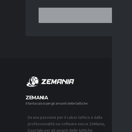
MERCA
ZEMANIA
Il fantacalcio per gli amanti delle tattiche
MERCATO
LUCUMÍ-
CON IL 
Da una passione per il calcio tattico e dalla
7 AGOSTO 2
professionalità sui software nasce ZeMania,
MERCATO
il portale per gli amanti delle tattiche