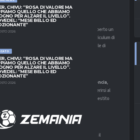
ER, CHIVU: “ROSA DI VALORE MA
PIAMO QUELLO CHE ABBIAMO
OGNO PER ALZARE IL LIVELLO”.
VEDEL: “MESE BELLO ED
OZIONANTE”
o l’infortunio di
Zion Suzuki
, che ha lasciato scoperto un
OSTO 2026
sull’esperienza di
Vicente Guaita
, portiere dal curriculum di
enta una soluzione immediata e affidabile per il finale di
RCATO
ER, CHIVU: “ROSA DI VALORE MA
PIAMO QUELLO CHE ABBIAMO
OGNO PER ALZARE IL LIVELLO”.
VEDEL: “MESE BELLO ED
OZIONANTE”
e
premier league
. Cresciuto nelle giovanili del
Valencia
,
OSTO 2026
il club spagnolo resta fino al 2014, prima di trasferirsi al
egolari del campionato. Nel corso della carriera ha vestito
fidabile tra i pali.
irmato un accordo fino al 30 giugno 2026. Indosserà il