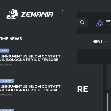
ENT
INF
TIME NEWS
HOME
BEST OF WEEK
NEWS
RCATO
UMÍ-JUVENTUS, NUOVI CONTATTI
 IL BOLOGNA PER IL DIFENSORE
OSTO 2026
IME NEWS
 GUAITA: IL PORTIERE
UMÍ-JUVENTUS, NUOVI CONTATTI
 IL BOLOGNA PER IL DIFENSORE
6
OSTO 2026
IME NEWS