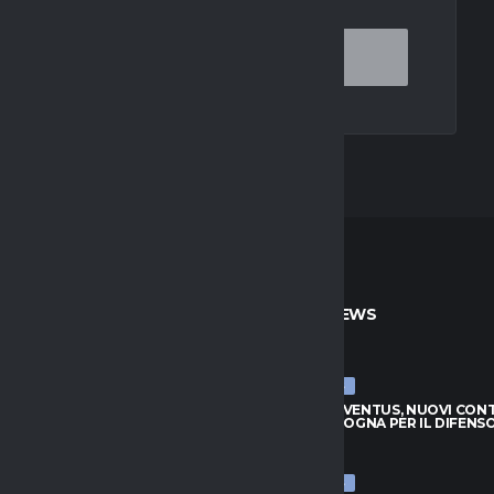
TO
ULTIME NEWS
ULTIME NEWS
JUVENTUS, NUOVI CONTATTI
LUCUMÍ-JUVENTUS, NUOVI CON
BOLOGNA PER IL DIFENSORE
CON IL BOLOGNA PER IL DIFENS
026
7 AGOSTO 2026
ULTIME NEWS