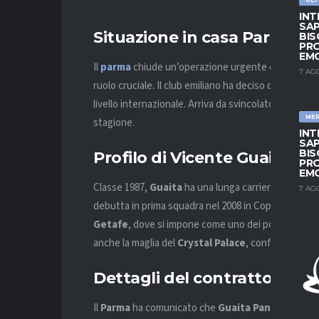
INT
SAP
Situazione in casa Parma
BIS
PRO
EM
Il
parma
chiude un’operazione urgente e mirata dop
7 AG
ruolo cruciale. Il club emiliano ha deciso di puntare 
livello internazionale. Arriva da svincolato e rappres
ME
stagione.
INT
SAP
BIS
Profilo di Vicente Guaita
PRO
EM
Classe 1987,
Guaita
ha una lunga carriera tra
liga
7 AG
debutta in prima squadra nel 2008 in Coppa UEFA. Con 
Getafe
, dove si impone come uno dei portieri più r
anche la maglia del
Crystal Palace
, confermandosi af
Dettagli del contratto
Il
Parma
ha comunicato che
Guaita Panadero
ha f