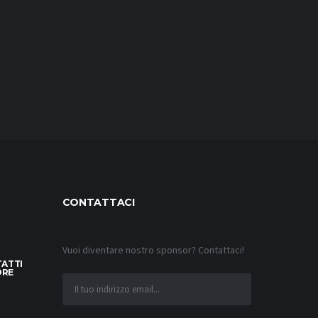
CONTATTACI
Vuoi diventare nostro sponsor? Contattaci!
TATTI
ORE