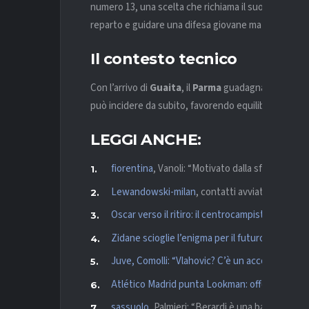
numero 13, una scelta che richiama il suo percorso pa
reparto e guidare una difesa giovane ma ambiziosa in
Il contesto tecnico
Con l’arrivo di
Guaita
, il
Parma
guadagna un portiere
può incidere da subito, favorendo equilibrio e sic
LEGGI ANCHE:
fiorentina
, Vanoli: “Motivato dalla sfida, sono 
Lewandowski-
milan
, contatti avviati: Ibrahimo
Oscar verso il ritiro: il centrocampista del São 
Zidane scioglie l’enigma per il futuro: “Torner
Juve, Comolli: “Vlahovic? C’è un accordo, ne p
Atlético Madrid punta Lookman: offerta da 60 mil
sassuolo
, Palmieri: “Berardi è una bandiera. 