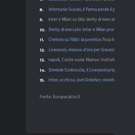
Infortunio Suzuki, il Parma perde il proprio port
inter
e Milan su Gila: derby di mercato per il di
Derby di mercato: Inter e Milan pronte a sfidars
Chelsea su Yildiz: la
juventus
fissa il prezzo e p
Liverpool, rinnovo d’oro per Gravenberch: pro
napoli
, Conte vuole Mainoo: trattativa col Ma
Dominik Szoboszlai, il Liverpool prepara il rinn
Inter, occhi su Joel Ordoñez: monitorato in
ch
Fonte: Europacalcio.it