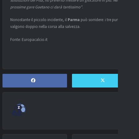
sostituzioni del Pisa, ho preferito mettere un giocatore in più. Nelle
prossime gare Gaetano ci darà tantissimo”
.
Nonostante il piccolo incidente, il
Parma
può sorridere: i tre punti
valgono doppio nella corsa alla salvezza.
Fonte: Europacalcio.it