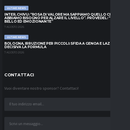
ULTIME NEWS
INTER, CHIVU: “ROSA DI VALORE MA SAPPIAMO QUELLO CHE
ABBIAMO BISOGNO PER ALZARE IL LIVELLO”. PROVEDEL: “MESE
BELLO ED EMOZIONANTE”
7 AGOSTO 2026
ULTIME NEWS
BOLOGNA, IRRUZIONE PER PICCOLI: SFIDA A GENOA E LAZIO,
DECISIVA LA FORMULA
7 AGOSTO 2026
CONTATTACI
Vuoi diventare nostro sponsor? Contattaci!