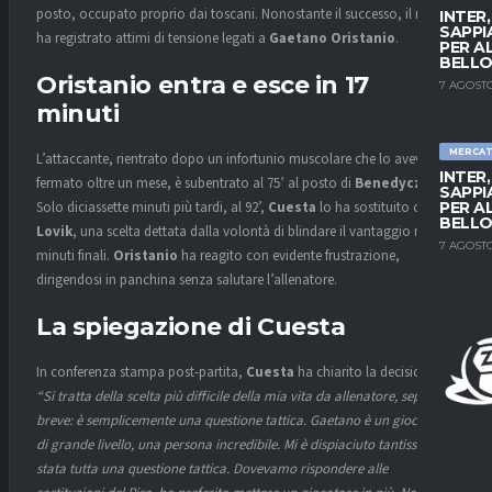
posto, occupato proprio dai toscani. Nonostante il successo, il match
INTER
SAPPI
ha registrato attimi di tensione legati a
Gaetano Oristanio
.
PER A
BELLO
Oristanio entra e esce in 17
7 AGOSTO
minuti
MERCA
L’attaccante, rientrato dopo un infortunio muscolare che lo aveva
INTER
fermato oltre un mese, è subentrato al 75’ al posto di
Benedyczak
.
SAPPI
Solo diciassette minuti più tardi, al 92’,
Cuesta
lo ha sostituito con
PER A
BELLO
Lovik
, una scelta dettata dalla volontà di blindare il vantaggio nei
7 AGOSTO
minuti finali.
Oristanio
ha reagito con evidente frustrazione,
dirigendosi in panchina senza salutare l’allenatore.
La spiegazione di Cuesta
In conferenza stampa post-partita,
Cuesta
ha chiarito la decisione:
“Si tratta della scelta più difficile della mia vita da allenatore, seppur
breve: è semplicemente una questione tattica. Gaetano è un giocatore
di grande livello, una persona incredibile. Mi è dispiaciuto tantissimo, è
stata tutta una questione tattica. Dovevamo rispondere alle