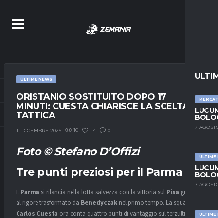
ULTI
ULTIME NEWS
ORISTANIO SOSTITUITO DOPO 17
MERCA
MINUTI: CUESTA CHIARISCE LA SCELTA
LUCUM
TATTICA
BOLOG
7 AGOSTO
10
14
0
11 DICEMBRE 2025
Foto © Stefano D’Offizi
ULTIME
LUCUM
Tre punti preziosi per il Parma
BOLOG
7 AGOSTO
Il
Parma
si rilancia nella lotta salvezza con la vittoria sul
Pisa
grazie
al rigore trasformato da
Benedyczak
nel primo tempo. La squadra di
Carlos Cuesta
ora conta quattro punti di vantaggio sul terzultimo
ULTIME