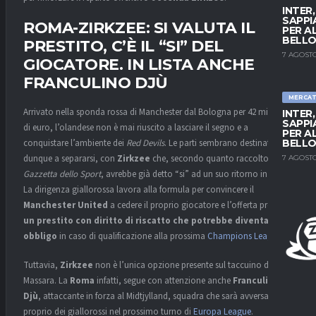
INTER
SAPPI
ROMA-ZIRKZEE: SI VALUTA IL
PER A
BELLO
PRESTITO, C’È IL “SI” DEL
7 AGOSTO
GIOCATORE. IN LISTA ANCHE
FRANCULINO DJÙ
MERCA
Arrivato nella sponda rossa di Manchester dal Bologna per 42 milioni
INTER
SAPPI
di euro, l’olandese non è mai riuscito a lasciare il segno e a
PER A
conquistare l’ambiente dei
Red Devils
. Le parti sembrano destinate
BELLO
dunque a separarsi, con
Zirkzee
che, secondo quanto raccolto da
La
7 AGOSTO
Gazzetta dello Sport
, avrebbe già detto “si” ad un suo ritorno in Italia.
La dirigenza giallorossa lavora alla formula per convincere il
Manchester United
a cedere il proprio giocatore e l’offerta prevede
un prestito con diritto di riscatto che potrebbe diventare
obbligo
in caso di qualificazione alla prossima
Champions League
.
Tuttavia,
Zirkzee
non è l’unica opzione presente sul taccuino del ds
Massara. La
Roma
infatti, segue con attenzione anche
Franculino
Djù
, attaccante in forza al Midtjylland, squadra che sarà avversaria
proprio dei giallorossi nel prossimo turno di
Europa League
.