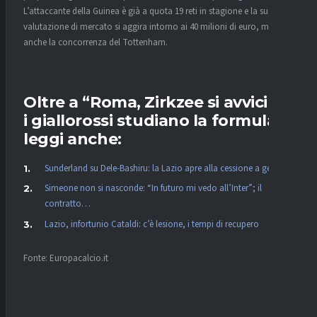
L’attaccante della Guinea è già a quota 19 reti in stagione e la sua
valutazione di mercato si aggira intorno ai 40 milioni di euro, ma c’è
anche la concorrenza del Tottenham.
Oltre a “Roma, Zirkzee si avvicina:
i giallorossi studiano la formula”
leggi anche:
Sunderland su Dele-Bashiru: la Lazio apre alla cessione a gennaio
Simeone non si nasconde: “In futuro mi vedo all’Inter”; il
contratto…
Lazio, infortunio Cataldi: c’è lesione, i tempi di recupero
Fonte: Europacalcio.it