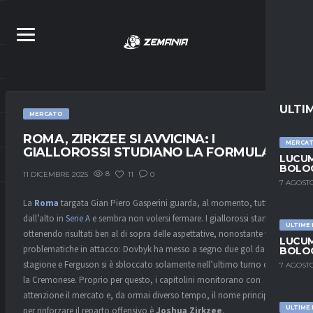
ULTI
MERCATO
ROMA, ZIRKZEE SI AVVICINA: I
MERCA
GIALLOROSSI STUDIANO LA FORMULA
LUCUM
BOLOG
8
11
0
11 DICEMBRE 2025
7 AGOSTO
La
Roma
targata Gian Piero Gasperini guarda, al momento, tutti
dall’alto in
Serie A
e sembra non volersi fermare. I giallorossi stanno
ULTIME
ottenendo risultati ben al di sopra delle aspettative, nonostante varie
LUCUM
problematiche in attacco: Dovbyk ha messo a segno due gol da inizio
BOLOG
stagione e Ferguson si è sbloccato solamente nell’ultimo turno contro
7 AGOSTO
la Cremonese. Proprio per questo, i capitolini monitorano con
attenzione il mercato e, da ormai diverso tempo, il nome principale
ULTIME
per rinforzare il reparto offensivo è
Joshua Zirkzee
.