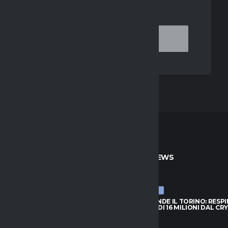
OR THE NEXT TIME I COMMENT.
TO
ULTIME NEWS
ULTIME NEWS
PRENDE IL TORINO: RESPINTA
NJIE SI PRENDE IL TORINO: RESP
A DI 16 MILIONI DAL CRYSTAL
L’OFFERTA DI 16 MILIONI DAL CR
PALACE
026
6 AGOSTO 2026