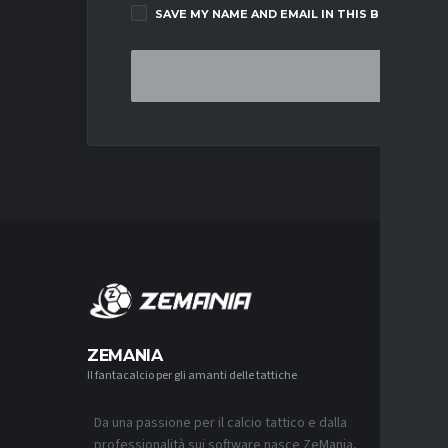
SAVE MY NAME AND EMAIL IN THIS BROWSER F
MERCA
ZEMANIA
Il fantacalcio per gli amanti delle tattiche
MERCATO
NJIE SI 
L’OFFERT
PALACE
Da una passione per il calcio tattico e dalla
6 AGOSTO 2
professionalità sui software nasce ZeMania,