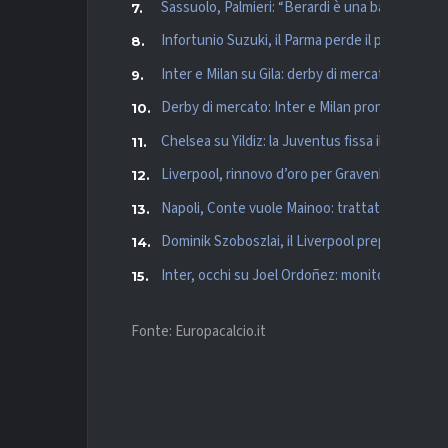
Sassuolo, Palmieri: “Berardi è una bandiera. M
Infortunio Suzuki, il Parma perde il proprio port
Inter e Milan su Gila: derby di mercato per il di
Derby di mercato: Inter e Milan pronte a sfidars
Chelsea su Yildiz: la Juventus fissa il prezzo e 
Liverpool, rinnovo d’oro per Gravenberch: pro
Napoli, Conte vuole Mainoo: trattativa col Ma
Dominik Szoboszlai, il Liverpool prepara il rinn
Inter, occhi su Joel Ordoñez: monitorato in 
Fonte: Europacalcio.it