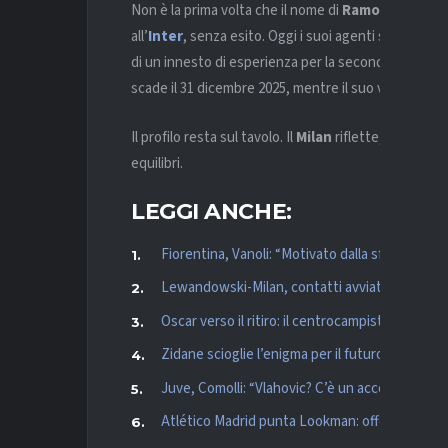
Non è la prima volta che il nome di
Ramos
viene acc
all’
Inter
, senza esito. Oggi i suoi agenti stanno val
di un innesto di esperienza per la seconda metà dell
scade il 31 dicembre 2025, mentre il suo valore di me
Il profilo resta sul tavolo. Il
Milan
riflette, consapev
equilibri.
LEGGI ANCHE:
Fiorentina, Vanoli: “Motivato dalla sfida, sono 
Lewandowski-Milan, contatti avviati: Ibrahimov
Oscar verso il ritiro: il centrocampista del São 
Zidane scioglie l’enigma per il futuro: “Torner
Juve, Comolli: “Vlahovic? C’è un accordo, ne p
Atlético Madrid punta Lookman: offerta da 60 mi