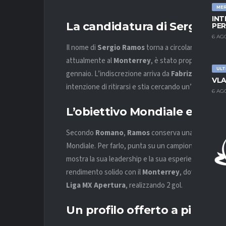
ME
INT
La candidatura di Sergio Ra
PER
6 AG
Il nome di
Sergio Ramos
torna a circolare con insi
attualmente al
Monterrey
, è stato proposto al
Mi
ULT
gennaio. L’indiscrezione arriva da
Fabrizio Roman
VLA
intenzione di ritirarsi e stia cercando un’ultima espe
6 AG
L’obiettivo Mondiale e il fas
Secondo
Romano
,
Ramos
conserva una piccola spe
Mondiale. Per farlo, punta su un campionato compe
mostra la sua leadership e la sua esperienza. Nel co
rendimento solido con il
Monterrey
, dove milita d
Liga MX Apertura
, realizzando 2 gol.
Un profilo offerto a più clu