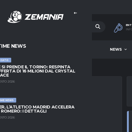
ENT
INF
TIME NEWS
HOME
BEST OF WEEK
NEWS
RCATO
E SI PRENDE IL TORINO: RESPINTA
FFERTA DI 16 MILIONI DAL CRYSTAL
LACE
OSTO 2026
IME NEWS
OPOSTO AL MILAN:
ER, L’ATLETICO MADRID ACCELERA
 ROMERO: I DETTAGLI
A PER GENNAIO
OSTO 2026