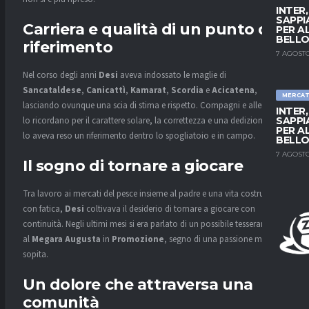
INTER
SAPPI
Carriera e qualità di un punto di
PER A
BELLO
riferimento
7 AGOSTO
Nel corso degli anni
Desi
aveva indossato le maglie di
Sancataldese
,
Canicattì
,
Kamarat
,
Scordia
e
Acicatena
,
MERCA
lasciando ovunque una scia di stima e rispetto. Compagni e allenatori
INTER
SAPPI
lo ricordano per il carattere solare, la correttezza e una dedizione che
PER A
lo aveva reso un riferimento dentro lo spogliatoio e in campo.
BELLO
7 AGOSTO
Il sogno di tornare a giocare
Tra lavoro ai mercati del pesce insieme al padre e una vita costruita
con fatica,
Desi
coltivava il desiderio di tornare a giocare con
continuità. Negli ultimi mesi si era parlato di un possibile tesseramento
al
Megara Augusta
in
Promozione
, segno di una passione mai
sopita.
Un dolore che attraversa una
comunità