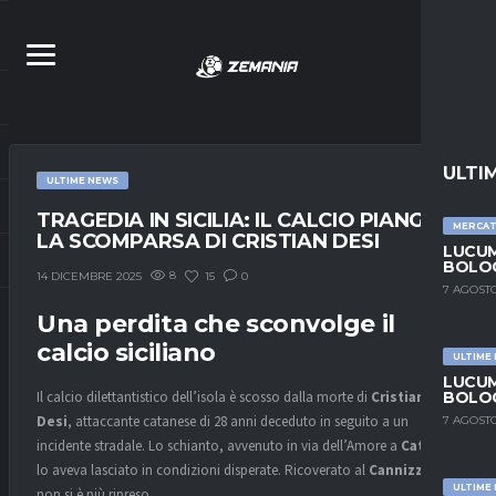
ULTI
ULTIME NEWS
TRAGEDIA IN SICILIA: IL CALCIO PIANGE
MERCA
LA SCOMPARSA DI CRISTIAN DESI
LUCUM
BOLOG
8
15
0
14 DICEMBRE 2025
7 AGOSTO
Una perdita che sconvolge il
calcio siciliano
ULTIME
LUCUM
BOLOG
Il calcio dilettantistico dell’isola è scosso dalla morte di
Cristian
Desi
, attaccante catanese di 28 anni deceduto in seguito a un
7 AGOSTO
incidente stradale. Lo schianto, avvenuto in via dell’Amore a
Catania
,
lo aveva lasciato in condizioni disperate. Ricoverato al
Cannizzaro
,
ULTIME
non si è più ripreso.