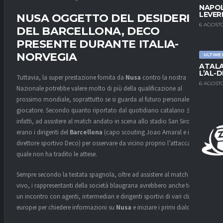
NAPOL
LEVER
NUSA OGGETTO DEL DESIDERIO
6 AGOSTO
DEL BARCELLONA, DECO
PRESENTE DURANTE ITALIA-
NORVEGIA
ULTIME
ATALA
L’AL-D
Tuttavia, la super prestazione fornita da
Nusa
contro la nostra
6 AGOSTO
Nazionale potrebbe valere molto di più della qualificazione al
prossimo mondiale, soprattutto se si guarda al futuro personale del
giocatore. Secondo quanto riportato dal quotidiano catalano
SPORT
infatti, ad assistere al match andato in scena allo stadio San Siro vi
erano i dirigenti del
Barcellona
(capo scouting Joao Amaral e il
direttore sportivo Deco) per osservare da vicino proprio l’attaccante, il
quale non ha tradito le attese.
Sempre secondo la testata spagnola, oltre ad assistere al match dal
vivo, i rappresentanti della società blaugrana avrebbero anche tenuto
un incontro con agenti, intermediari e dirigenti sportivi di vari club
europei per chiedere informazioni su
Nusa
e iniziare i primi dialoghi.