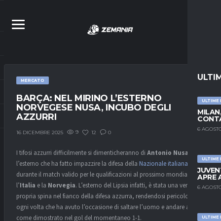
ULTI
MERCATO
BARÇA: NEL MIRINO L’ESTERNO
ULTIME
NORVEGESE NUSA, INCUBO DEGLI
MILAN
AZZURRI
CONTA
6 AGOSTO
9
12
0
16 DICEMBRE 2025
I tifosi azzurri difficilmente si dimenticheranno di
Antonio Nusa
,
ULTIME
l’esterno che ha fatto impazzire la difesa della
Nazionale italiana
JUVEN
durante il match valido per le qualificazioni al prossimo mondiale tra
APRE 
l’
Italia
e la
Norvegia
. L’esterno del Lipsia infatti, è stata una vera e
6 AGOSTO
propria spina nel fianco della difesa azzurra, rendendosi pericoloso
ogni volta che ha avuto l’occasione di saltare l’uomo e andare al tiro,
come dimostrato nel gol del momentaneo 1-1.
ULTIME