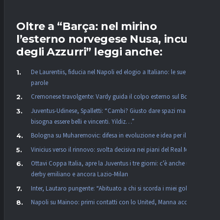
Oltre a “Barça: nel mirino
l’esterno norvegese Nusa, incubo
degli Azzurri” leggi anche:
De Laurentiis, fiducia nel Napoli ed elogio a Italiano: le sue
parole
Cremonese travolgente: Vardy guida il colpo esterno sul Bologna
Juventus-Udinese, Spalletti: “Cambi? Giusto dare spazi ma
bisogna essere belli e vincenti. Yildiz…”
Bologna su Muharemovic: difesa in evoluzione e idea per il futuro
Vinicius verso il rinnovo: svolta decisiva nei piani del Real Madrid
Ottavi Coppa Italia, apre la Juventus i tre giorni: c’è anche un
derby emiliano e ancora Lazio-Milan
Inter, Lautaro pungente: “Abituato a chi si scorda i miei gol”
Napoli su Mainoo: primi contatti con lo United, Manna accelera