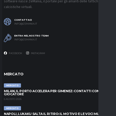
software nasce ZeMania, il portale per gli amanti delle tattiche
calcistiche virtuali.
CONTATTACI
INFO@ZEMANIA.IT
ENTRA NEL NOSTRO TEAM
INFO@ZEMANIA.IT
FACEBOOK
INSTAGRAM
MERCATO
MERCATO
MILAN, IL PORTO ACCELERA PER GIMENEZ: CONTATTI CON IL
GIOCATORE
6 AGOSTO 2026
MERCATO
NAPOLI, LUKAKU SALTA IL RITIRO: IL MOTIVO E LE VOCI MLS