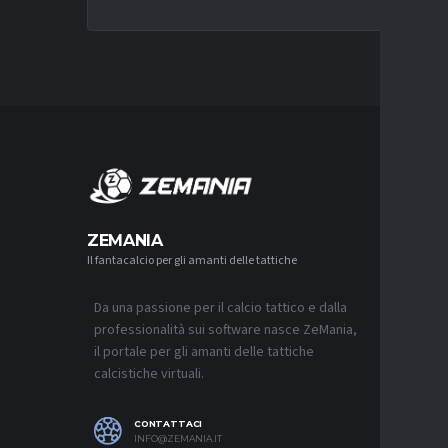
MERCA
ZEMANIA
Il fantacalcio per gli amanti delle tattiche
MERCATO
LUCUMÍ-
CON IL 
Da una passione per il calcio tattico e dalla
7 AGOSTO 2
professionalità sui software nasce ZeMania,
MERCATO
il portale per gli amanti delle tattiche
INTER, C
calcistiche virtuali.
SAPPIAM
BISOGNO 
PROVEDE
EMOZIO
CONTATTACI
7 AGOSTO 2
INFO@ZEMANIA.IT