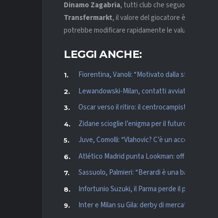
Dinamo Zagabria
, tutti club che seguono con att
Transfermarkt
, il valore del giocatore è attualmen
potrebbe modificare rapidamente le valutazioni.
LEGGI ANCHE:
Fiorentina, Vanoli: “Motivato dalla sfida, sono 
Lewandowski-Milan, contatti avviati: Ibrahimov
Oscar verso il ritiro: il centrocampista del São 
Zidane scioglie l’enigma per il futuro: “Torner
Juve, Comolli: “Vlahovic? C’è un accordo, ne p
Atlético Madrid punta Lookman: offerta da 60 mi
Sassuolo, Palmieri: “Berardi è una bandiera. M
Infortunio Suzuki, il Parma perde il proprio port
Inter e Milan su Gila: derby di mercato per il di