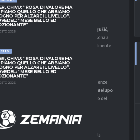
ER, CHIVU: “ROSA DI VALORE MA
PIAMO QUELLO CHE ABBIAMO
no Adriano Jagušić
OGNO PER ALZARE IL LIVELLO”.
VEDEL: “MESE BELLO ED
OZIONANTE”
rcato di gennaio e ha messo nel mirino
Adriano Jagušić
,
OSTO 2026
 Belupo
. I dirigenti grigiorossi assisteranno di persona a
to il profilo sia considerato interessante e potenzialmente
RCATO
ER, CHIVU: “ROSA DI VALORE MA
PIAMO QUELLO CHE ABBIAMO
OGNO PER ALZARE IL LIVELLO”.
 1. HNL
VEDEL: “MESE BELLO ED
OZIONANTE”
i stagione straordinario. Cinque gol in quindici presenze
OSTO 2026
ere con continuità. Il suo contratto con lo
Slaven Belupo
 a partire da 5 milioni di euro. Le fonti locali parlano del
della società croata.
i alto livello
 anche l’
Olympique Marsiglia
, l’
FC Barcellona
e la