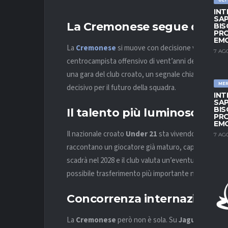
INT
SAP
La Cremonese segue da vici
BIS
PRO
EM
La
Cremonese
si muove con decisione verso il me
7 AG
centrocampista offensivo di vent’anni dello
Slaven
una gara del club croato, un segnale chiaro di quan
ME
decisivo per il futuro della squadra.
INT
SAP
BIS
Il talento più luminoso della
PRO
EM
Il nazionale croato
Under 21
sta vivendo un avvio d
7 AG
raccontano un giocatore già maturo, capace di incid
scadrà nel 2028 e il club valuta un’eventuale cessione
possibile trasferimento più importante nella storia 
Concorrenza internazionale d
La
Cremonese
però non è sola. Su
Jagušić
ci sono