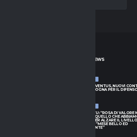
TO
ULTIME NEWS
ULTIME NEWS
JUVENTUS, NUOVI CONTATTI
LUCUMÍ-JUVENTUS, NUOVI CON
BOLOGNA PER IL DIFENSORE
CON IL BOLOGNA PER IL DIFENS
026
7 AGOSTO 2026
ULTIME NEWS
HIVU: “ROSA DI VALORE MA
INTER, CHIVU: “ROSA DI VALORE
O QUELLO CHE ABBIAMO
SAPPIAMO QUELLO CHE ABBIAM
PER ALZARE IL LIVELLO”.
BISOGNO PER ALZARE IL LIVELLO
L: “MESE BELLO ED
PROVEDEL: “MESE BELLO ED
NANTE”
EMOZIONANTE”
026
7 AGOSTO 2026