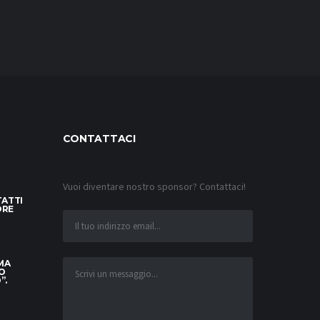
CONTATTACI
Vuoi diventare nostro sponsor? Contattaci!
TATTI
ORE
 MA
O
”.