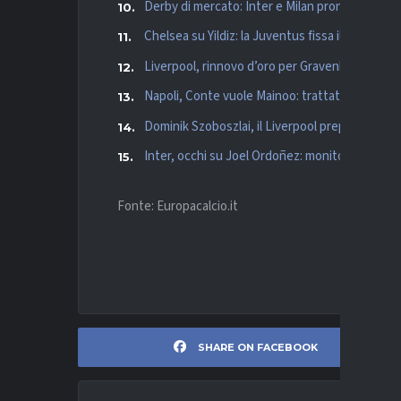
Derby di mercato: Inter e Milan pronte a sfidars
Chelsea su Yildiz: la Juventus fissa il prezzo e 
Liverpool, rinnovo d’oro per Gravenberch: pro
Napoli, Conte vuole Mainoo: trattativa col Ma
Dominik Szoboszlai, il Liverpool prepara il rinn
Inter, occhi su Joel Ordoñez: monitorato in 
Fonte: Europacalcio.it
SHARE ON FACEBOOK