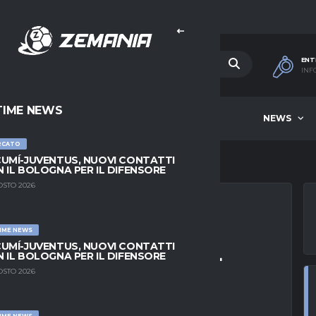
ENT
INF
TIME NEWS
HOME
BEST OF WEEK
NEWS
RCATO
UMÍ-JUVENTUS, NUOVI CONTATTI
 IL BOLOGNA PER IL DIFENSORE
OSTO 2026
IME NEWS
UŠIĆ: ASSALTO AL
UMÍ-JUVENTUS, NUOVI CONTATTI
 IL BOLOGNA PER IL DIFENSORE
LAVEN BELUPO
OSTO 2026
IME NEWS