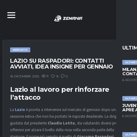
ULTI
MERCATO
LAZIO SU RASPADORI: CONTATTI
ULTIME
AVVIATI, IDEA INSIGNE PER GENNAIO
MILAN
CONTA
6
8
0
16 DICEMBRE 2025
6 AGOSTO
Lazio al lavoro per rinforzare
l’attacco
ULTIME
JUVEN
APRE 
La
Lazio
è pronta a intervenire sul mercato di gennaio dopo una
sessione estiva che non ha portato le risposte desiderate. La dirigenza,
6 AGOSTO
guidata dal presidente
Claudio Lotito
, sta valutando diversi profili
offensivi per alzare il livello della rosa nella seconda parte della
ULTIME
stagione. Il nome più seguito è quello di
Giacomo Raspadori
, oggi