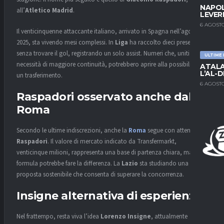
NAPOL
all’
Atletico Madrid
.
LEVER
6 AGOSTO
Il venticinquenne attaccante italiano, arrivato in Spagna nell’agosto
2025, sta vivendo mesi complessi. In
Liga
ha raccolto dieci presenze
senza trovare il gol, registrando un solo assist. Numeri che, uniti alla
ULTIME
necessità di maggiore continuità, potrebbero aprire alla possibilità di
ATALA
L’AL-D
un trasferimento.
6 AGOSTO
Raspadori osservato anche dalla
Roma
Secondo le ultime indiscrezioni, anche la
Roma
segue con attenzione
Raspadori
. Il valore di mercato indicato da Transfermarkt,
venticinque milioni, rappresenta una base di partenza chiara, ma la
formula potrebbe fare la differenza. La
Lazio
sta studiando una
proposta sostenibile che consenta di superare la concorrenza.
Insigne alternativa di esperienza
Nel frattempo, resta viva l’idea
Lorenzo Insigne
, attualmente