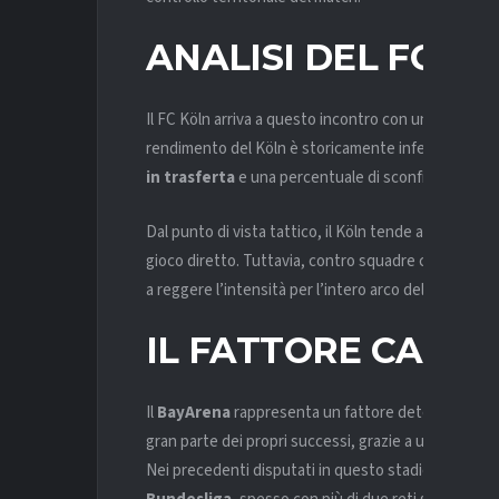
ANALISI DEL FC K
Il FC Köln arriva a questo incontro con un profilo d
rendimento del Köln è storicamente inferiore, con 
in trasferta
e una percentuale di sconfitte piuttos
Dal punto di vista tattico, il Köln tende a chiuder
gioco diretto. Tuttavia, contro squadre capaci di ma
a reggere l’intensità per l’intero arco della gara,
IL FATTORE CAMP
Il
BayArena
rappresenta un fattore determinante i
gran parte dei propri successi, grazie a una forte i
Nei precedenti disputati in questo stadio contro il K