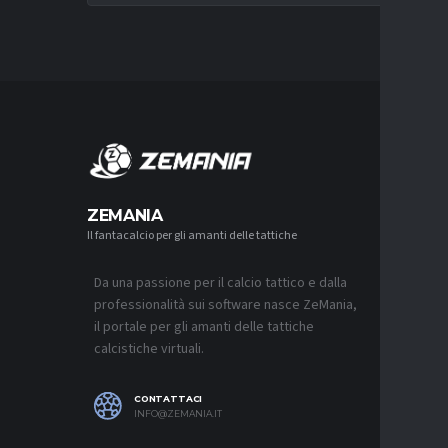
MERCA
ZEMANIA
Il fantacalcio per gli amanti delle tattiche
MERCATO
NJIE SI 
L’OFFERT
PALACE
Da una passione per il calcio tattico e dalla
6 AGOSTO 2
professionalità sui software nasce ZeMania,
il portale per gli amanti delle tattiche
MERCATO
calcistiche virtuali.
LEAO RI
DEL GAL
6 AGOSTO 2
CONTATTACI
INFO@ZEMANIA.IT
MERCATO
JASHARI,