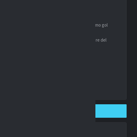
ultato.
en
nte e Over 1.5 gol / Bayer Leverkusen segna il primo gol
sto match offre buone opportunità nei mercati a favore del
eguata e coerente con la strategia di gioco.
SHARE ON TWITTER