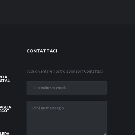
CONTATTACI
Vuoi diventare nostro sponsor? Contattaci!
INTA
YSTAL
MAGLIA
OCCO”
ELERA