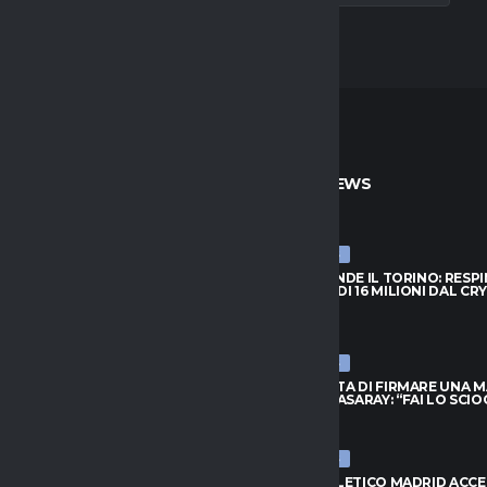
TO
ULTIME NEWS
ULTIME NEWS
PRENDE IL TORINO: RESPINTA
NJIE SI PRENDE IL TORINO: RESP
A DI 16 MILIONI DAL CRYSTAL
L’OFFERTA DI 16 MILIONI DAL CR
PALACE
026
6 AGOSTO 2026
ULTIME NEWS
FIUTA DI FIRMARE UNA MAGLIA
LEAO RIFIUTA DI FIRMARE UNA 
ATASARAY: “FAI LO SCIOCCO”
DEL GALATASARAY: “FAI LO SCI
026
6 AGOSTO 2026
ULTIME NEWS
 ORA IL RISCATTO; L’AGENTE:
INTER, L’ATLETICO MADRID ACC