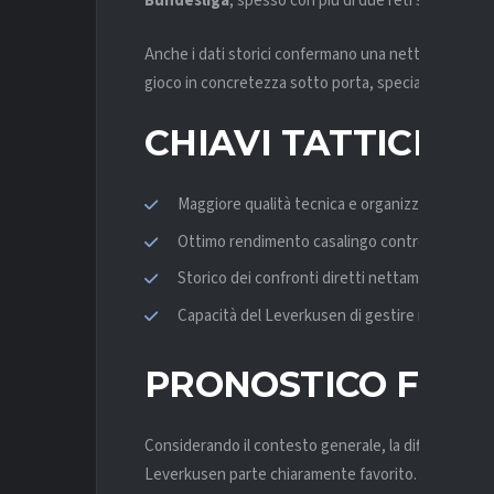
Bundesliga
, spesso con più di due reti segnate.
Anche i dati storici confermano una netta supremazia
gioco in concretezza sotto porta, specialmente co
CHIAVI TATTICHE 
Maggiore qualità tecnica e organizzazione de
Ottimo rendimento casalingo contro un Köln po
Storico dei confronti diretti nettamente favore
Capacità del Leverkusen di gestire ritmo e po
PRONOSTICO FINA
Considerando il contesto generale, la differenza di v
Leverkusen parte chiaramente favorito. È lecito asp