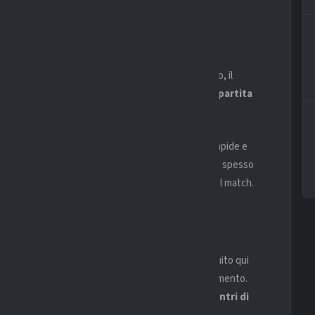
ÖLN
ecisamente più prudente. Lontano dal proprio stadio, il
una media che si attesta sotto
1 gol realizzato a partita
to elevata contro le squadre di vertice.
si con un blocco compatto, puntando su ripartenze rapide e
ntenere alta la pressione e il possesso palla, fatica spesso
 concedendo spazi soprattutto nella seconda metà del match.
O: BAYARENA
n questo confronto. Il Bayer Leverkusen ha costruito qui
dentità di gioco e a una notevole continuità di rendimento.
öln, il Leverkusen ha vinto oltre il
70% degli incontri di