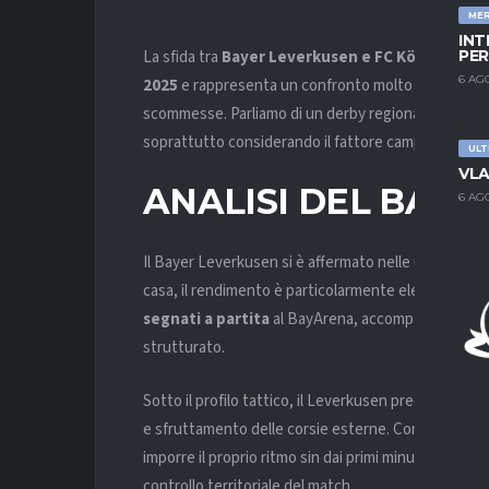
ME
INT
La sfida tra
Bayer Leverkusen e FC Köln
, valida 
PER
6 AG
2025
e rappresenta un confronto molto interessante 
scommesse. Parliamo di un derby regionale in cui il
soprattutto considerando il fattore campo e il ren
ULT
VLA
ANALISI DEL BAY
6 AG
Il Bayer Leverkusen si è affermato nelle ultime stag
casa, il rendimento è particolarmente elevato: il c
segnati a partita
al BayArena, accompagnata da u
strutturato.
Sotto il profilo tattico, il Leverkusen predilige un c
e sfruttamento delle corsie esterne. Contro avversa
imporre il proprio ritmo sin dai primi minuti, crean
controllo territoriale del match.