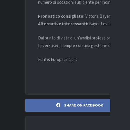
numero di occasioni sufficiente per indirizzare il ris
Pronostico consigliato:
Vittoria Bayer Leverkus
Alternative interessanti:
Bayer Leverkusen vince
Dal punto di vista di un’analisi professionale, que
Leverkusen, sempre con una gestione del rischio ad
Fonte: Europacalcio.it
SHARE ON FACEBOOK