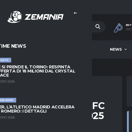
ENT
INF
TIME NEWS
HOME
BEST OF WEEK
NEWS
RCATO
E SI PRENDE IL TORINO: RESPINTA
FFERTA DI 16 MILIONI DAL CRYSTAL
LACE
OSTO 2026
IME NEWS
R LEVERKUSEN VS FC
ER, L’ATLETICO MADRID ACCELERA
 ROMERO: I DETTAGLI
 | 13 DICEMBRE 2025
OSTO 2026