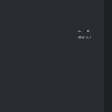
LE
re campo, il Manchester United parte nettamente favorito. Il
 ma difficilmente riuscirà a contenere l’intensità offensiva
I