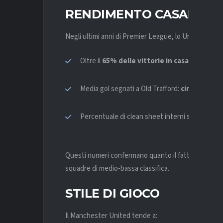
RENDIMENTO
CASALING
Negli ultimi anni di Premier League, lo United ha m
Oltre il
65% delle vittorie in casa
Media gol segnati a Old Trafford:
circa 2 gol a
Percentuale di clean sheet interni superiore a
Questi numeri confermano quanto il fattore campo 
squadre di medio-bassa classifica.
STILE
DI GIOCO
Il Manchester United tende a: