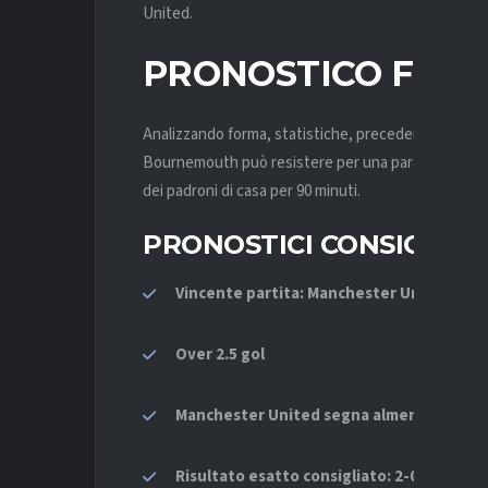
United.
PRONOSTICO FINA
Analizzando forma, statistiche, precedenti e fatto
Bournemouth può resistere per una parte della gara,
dei padroni di casa per 90 minuti.
PRONOSTICI CONSIGLIAT
Vincente partita: Manchester United
Over 2.5 gol
Manchester United segna almeno 2 gol
Risultato esatto consigliato: 2-0 o 3-1