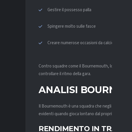
Gestire il possesso palla
Spingere molto sulle fasce
Creare numerose occasioni da calcio piazzato
Contro squadre come il Bournemouth, lo United prov
controllare il ritmo della gara.
ANALISI
BOURNEM
Il Bournemouth è una squadra che negli ultimi camp
evidenti quando gioca lontano dal proprio stadio.
RENDIMENTO
IN TRASFE