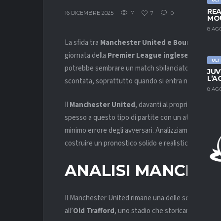
REA
16 DICEMBRE 2025
7
7
0
MOU
8 AG
La sfida tra
Manchester United e Bournemouth
giornata della
Premier League inglese
, il campi
ULT
potrebbe sembrare un match sbilanciato, ma la Pre
JUV
L’A
scontata, soprattutto quando si entra nel periodo p
8 AG
Il
Manchester United
, davanti al proprio pubblico
spesso a questo tipo di partite con un atteggiame
minimo errore degli avversari. Analizziamo nel dett
costruire un pronostico solido e realistico.
ANALISI
MANCHEST
Il Manchester United rimane una delle squadre più 
all’
Old Trafford
, uno stadio che storicamente pesa