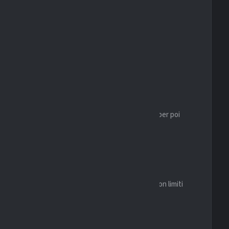
a spesso a sbloccare il match nei primi 30 minuti per poi
OUTH
ionati ha dimostrato grande organizzazione, pur con limiti
RTA