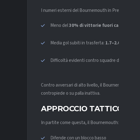
I numeri esterni del Bournemouth in Premier Leagu
Meno del
30% di vittorie fuori casa
Media gol subiti in trasferta:
1.7–2.0 a partita
Difficoltà evidenti contro squadre della top 6
Contro avversari di alto livello, il Bournemouth tend
contropiede o su palla inattiva.
APPROCCIO
TATTICO
In partite come questa, il Bournemouth:
Difende con un blocco basso