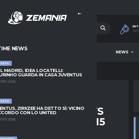
ENT
INF
TIME NEWS
HOME
BEST OF WEEK
NEWS
RCATO
L MADRID, IDEA LOCATELLI:
RINHO GUARDA IN CASA JUVENTUS
OSTO 2026
RCATO
HESTER UNITED VS
ENTUS, ZIRKZEE HA DETTO SÌ: VICINO
CCORDO CON LO UNITED
REMIER LEAGUE | 15
OSTO 2026
IME NEWS