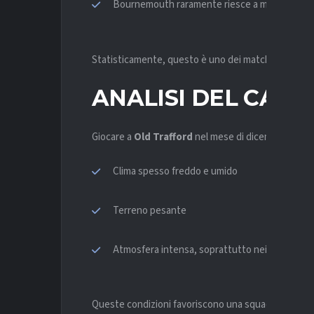
Bournemouth raramente riesce a mantenere la 
Statisticamente, questo è uno dei matchup più fav
ANALISI
DEL CAMP
Giocare a
Old Trafford
nel mese di dicembre non è
Clima spesso freddo e umido
Terreno pesante
Atmosfera intensa, soprattutto nei match ser
Queste condizioni favoriscono una squadra abituata