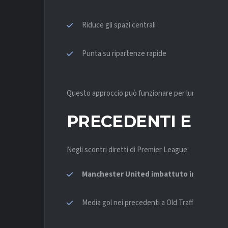
Riduce gli spazi centrali
Punta su ripartenze rapide
Questo approccio può funzionare per lunghi tratti,
PRECEDENTI
E STA
Negli scontri diretti di Premier League:
Manchester United imbattuto in casa con
Media gol nei precedenti a Old Trafford:
oltre 