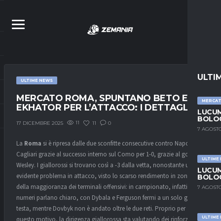
ULTI
ULTIME NEWS
MERCATO ROMA, SPUNTANO BETO E
MERCA
EKHATOR PER L’ATTACCO: I DETTAGLI
LUCUM
BOLOG
11
11
0
17 DICEMBRE 2025
7 AGOSTO
La
Roma
si è ripresa dalle due sconfitte consecutive contro Napoli e
Cagliari grazie al successo interno sul Como per 1-0, grazie al gol di
ULTIME
Wesley. I giallorossi si trovano così a -3 dalla vetta, nonostante un
LUCUM
evidente problema in attacco, visto lo scarso rendimento in zona gol
BOLOG
della maggioranza dei terminali offensivi: in campionato, infatti, i
7 AGOSTO
numeri parlano chiaro, con Dybala e Ferguson fermi a un solo gol a
testa, mentre Dovbyk non è andato oltre le due reti. Proprio per
ULTIME
questo motivo, la dirigenza giallorossa sta valutando dei rinforzi e,