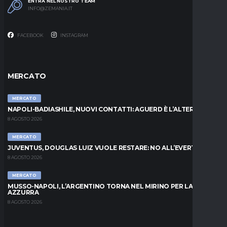
ENTRA NEL NOSTRO TEAM
INFO@ZEMANIA.IT
FACEBOOK
INSTAGRAM
MERCATO
MERCATO
NAPOLI-BADIASHILE, NUOVI CONTATTI: AGUERD È L’ALTERNATIVA
8 AGOSTO 2026
MERCATO
JUVENTUS, DOUGLAS LUIZ VUOLE RESTARE: NO ALL’EVERTON
8 AGOSTO 2026
MERCATO
MUSSO-NAPOLI, L’ARGENTINO TORNA NEL MIRINO PER LA PORTA
AZZURRA
8 AGOSTO 2026