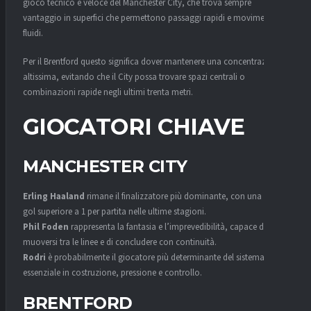
gioco tecnico e veloce del Manchester City, che trova sempre
vantaggio in superfici che permettono passaggi rapidi e movimenti
fluidi.
Per il Brentford questo significa dover mantenere una concentrazione
altissima, evitando che il City possa trovare spazi centrali o
combinazioni rapide negli ultimi trenta metri.
GIOCATORI CHIAVE
MANCHESTER CITY
Erling Haaland
rimane il finalizzatore più dominante, con una media
gol superiore a 1 per partita nelle ultime stagioni.
Phil Foden
rappresenta la fantasia e l’imprevedibilità, capace di
muoversi tra le linee e di concludere con continuità.
Rodri
è probabilmente il giocatore più determinante del sistema,
essenziale in costruzione, pressione e controllo.
BRENTFORD