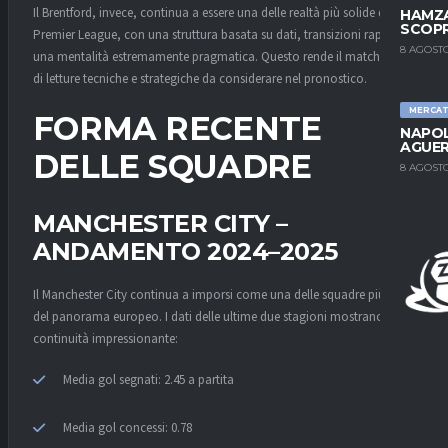
Il Brentford, invece, continua a essere una delle realtà più solide della
HAMZA
SCOPR
Premier League, con una struttura basata su dati, transizioni rapide e
8 AGOSTO
una mentalità estremamente pragmatica. Questo rende il match ricco
di letture tecniche e strategiche da considerare nel pronostico.
MERCA
FORMA RECENTE
NAPOL
AGUER
DELLE SQUADRE
8 AGOSTO
MANCHESTER CITY –
ANDAMENTO 2024–2025
Il Manchester City continua a imporsi come una delle squadre più forti
del panorama europeo. I dati delle ultime due stagioni mostrano una
continuità impressionante:
Media gol segnati: 2.45 a partita
Media gol concessi: 0.78