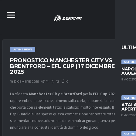
ULTI
ULTIME NEWS
PRONOSTICO MANCHESTER CITY VS
ULTIME
BRENTFORD – EFL CUP | 17 DICEMBRE
NAPOL
2025
AGUER
8 AGOSTO
9
12
0
18 DICEMBRE 2025
La sfida tra
Manchester City
e
Brentford
per la
EFL Cup 2025
ULTIME
rappresenta un duello che, almeno sulla carta, appare sbilanciato, ma
ATALA
che porta con sé elementi tattici e statistici molto interessanti. Il City di
APERT
Pep Guardiola usa spesso questa competizione per testare rotazioni,
8 AGOSTO
sperimentare nuove soluzioni e dare minuti ai giovani, senza però
rinunciare alla consueta identità di dominio del gioco.
ULTIME