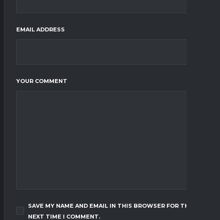
EMAIL ADDRESS
YOUR COMMENT
SAVE MY NAME AND EMAIL IN THIS BROWSER FOR THE
NEXT TIME I COMMENT.