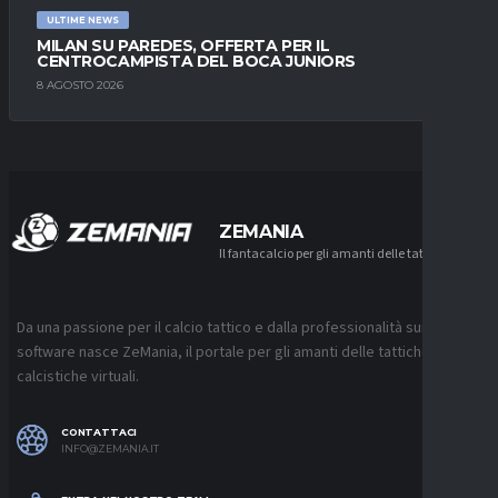
ULTIME NEWS
MILAN SU PAREDES, OFFERTA PER IL
CENTROCAMPISTA DEL BOCA JUNIORS
8 AGOSTO 2026
ZEMANIA
Il fantacalcio per gli amanti delle tattiche
Da una passione per il calcio tattico e dalla professionalità sui
software nasce ZeMania, il portale per gli amanti delle tattiche
calcistiche virtuali.
CONTATTACI
INFO@ZEMANIA.IT