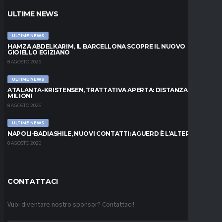
ULTIME NEWS
ULTIME NEWS
HAMZA ABDELKARIM, IL BARCELLONA SCOPRE IL NUOVO
GIOIELLO EGIZIANO
8 AGOSTO 2026
ULTIME NEWS
ATALANTA-KRISTENSEN, TRATTATIVA APERTA: DISTANZA DI 5
MILIONI
8 AGOSTO 2026
ULTIME NEWS
NAPOLI-BADIASHILE, NUOVI CONTATTI: AGUERD È L’ALTERNATIVA
8 AGOSTO 2026
CONTATTACI
Vuoi diventare nostro sponsor? Contattaci!