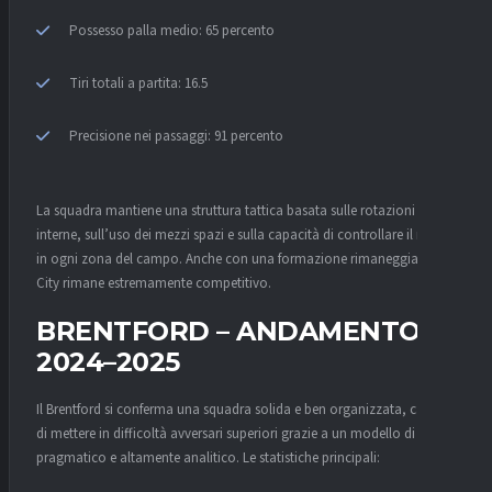
Possesso palla medio: 65 percento
Tiri totali a partita: 16.5
Precisione nei passaggi: 91 percento
La squadra mantiene una struttura tattica basata sulle rotazioni
interne, sull’uso dei mezzi spazi e sulla capacità di controllare il ritmo
in ogni zona del campo. Anche con una formazione rimaneggiata, il
City rimane estremamente competitivo.
BRENTFORD – ANDAMENTO
2024–2025
Il Brentford si conferma una squadra solida e ben organizzata, capace
di mettere in difficoltà avversari superiori grazie a un modello di gioco
pragmatico e altamente analitico. Le statistiche principali: