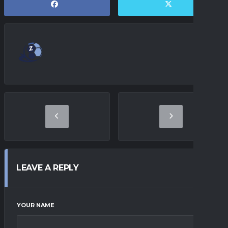
LEAVE A REPLY
YOUR NAME