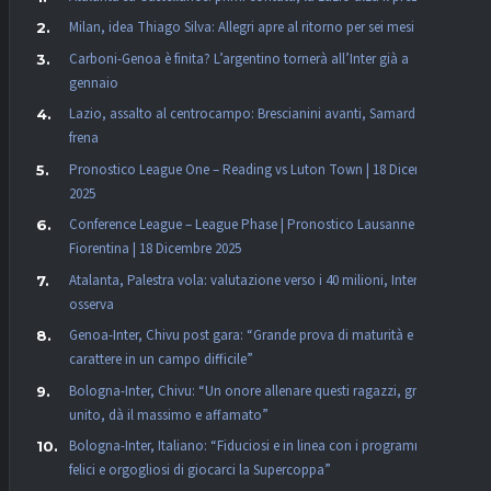
Milan, idea Thiago Silva: Allegri apre al ritorno per sei mesi
Carboni-Genoa è finita? L’argentino tornerà all’Inter già a
gennaio
Lazio, assalto al centrocampo: Brescianini avanti, Samardzic
frena
Pronostico League One – Reading vs Luton Town | 18 Dicembre
2025
Conference League – League Phase | Pronostico Lausanne vs
Fiorentina | 18 Dicembre 2025
Atalanta, Palestra vola: valutazione verso i 40 milioni, Inter
osserva
Genoa-Inter, Chivu post gara: “Grande prova di maturità e
carattere in un campo difficile”
Bologna-Inter, Chivu: “Un onore allenare questi ragazzi, gruppo
unito, dà il massimo e affamato”
Bologna-Inter, Italiano: “Fiduciosi e in linea con i programmi,
felici e orgogliosi di giocarci la Supercoppa”