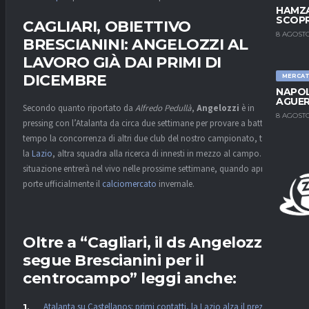
HAMZA
SCOPR
CAGLIARI, OBIETTIVO
8 AGOSTO
BRESCIANINI: ANGELOZZI AL
LAVORO GIÀ DAI PRIMI DI
DICEMBRE
MERCA
NAPOL
AGUER
Secondo quanto riportato da
Alfredo Pedullà
,
Angelozzi
è in
8 AGOSTO
pressing con l’Atalanta da circa due settimane per provare a battere sul
tempo la concorrenza di altri due club del nostro campionato, tra cui
la
Lazio
, altra squadra alla ricerca di innesti in mezzo al campo. La
situazione entrerà nel vivo nelle prossime settimane, quando aprirà le
porte ufficialmente il
calciomercato
invernale.
Oltre a “Cagliari, il ds Angelozzi
segue Brescianini per il
centrocampo” leggi anche:
Atalanta su Castellanos: primi contatti, la Lazio alza il prezzo