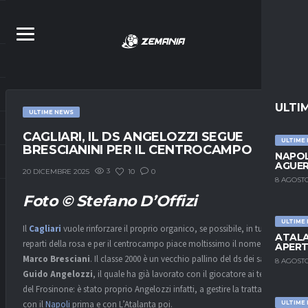
ULTI
ULTIME NEWS
CAGLIARI, IL DS ANGELOZZI SEGUE
ULTIME
BRESCIANINI PER IL CENTROCAMPO
NAPOL
AGUER
3
10
0
20 DICEMBRE 2025
8 AGOSTO
Foto © Stefano D’Offizi
ULTIME
Il
Cagliari
vuole rinforzare il proprio organico, se possibile, in tutti i
ATALA
reparti della rosa e per il centrocampo piace moltissimo il nome di
APERT
Marco Bresciani
. Il classe 2000 è un vecchio pallino del ds dei sardi
8 AGOSTO
Guido Angelozzi
, il quale ha già lavorato con il giocatore ai tempi
del Frosinone: è stato proprio Angelozzi infatti, a gestire la trattativa
con il
Napoli
prima e con L’Atalanta poi.
ULTIME