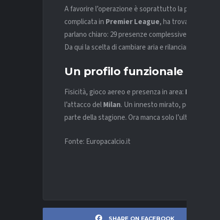
A favorire l’operazione è soprattutto la posizione d
complicata in
Premier League
, ha trovato poco sp
parlano chiaro: 29 presenze complessive e appena 3 
Da qui la scelta di cambiare aria e rilanciarsi in
Serie
Un profilo funzionale per il 
Fisicità, gioco aereo e presenza in area:
Füllkrug
ra
l’attacco del
Milan
. Un innesto mirato, pensato pe
parte della stagione. Ora manca solo l’ultimo passo
Fonte: Europacalcio.it
SHARE ON FACEBOOK