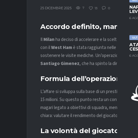
NAP
25 DICEMBRE 2025
7
13
0
LEV
6 AG
Accordo definito, manca sol
ULT
Il
Milan
ha deciso di accelerare e la scelta è ormai f
ATA
con il
West Ham
è stata raggiunta nelle ultime ore 
CES
sostenere le visite mediche. Un’operazione nata dall
6 AG
Santiago Gimenez
, che ha spinto la dirigenza ad
Formula dell’operazione e n
L’affare si sviluppa sulla base di un prestito di sei m
15 milioni. Su questo punto resta un confronto aperto
magari legato a obiettivi di squadra, mentre il
Milan
chiara: valutare il rendimento del giocatore prima di
La volontà del giocatore e il 