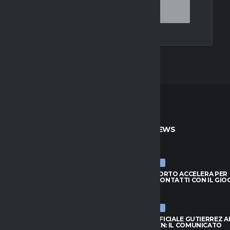
TO
ULTIME NEWS
ULTIME NEWS
IL PORTO ACCELERA PER
MILAN, IL PORTO ACCELERA PER
: CONTATTI CON IL GIOCATORE
GIMENEZ: CONTATTI CON IL GI
026
6 AGOSTO 2026
ULTIME NEWS
LUKAKU SALTA IL RITIRO: IL
NAPOLI, UFFICIALE GUTIERREZ A
E LE VOCI MLS
LEVERKUSEN: IL COMUNICATO