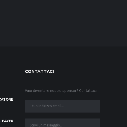
CONTATTACI
Vuoi diventare nostro sponsor? Contattaci!
OCATORE
L BAYER