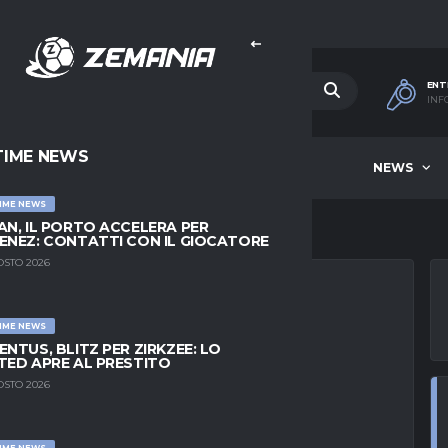
ENT
INF
TIME NEWS
HOME
BEST OF WEEK
NEWS
IME NEWS
AN, IL PORTO ACCELERA PER
ENEZ: CONTATTI CON IL GIOCATORE
OSTO 2026
IME NEWS
LLKRUG: VISITE
ENTUS, BLITZ PER ZIRKZEE: LO
TED APRE AL PRESTITO
A DEL COLPO IN
OSTO 2026
IME NEWS