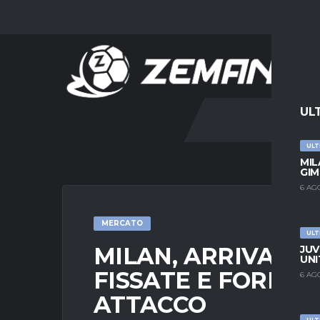
UL
ULT
MIL
GIM
6 AG
MERCATO
ULT
MILAN, ARRIVA FÜ
JUV
UNI
FISSATE E FORMUL
6 AG
ATTACCO
ULT