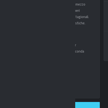
i
Füllkrug
. L’attaccante, reduce da una stagione e mezzo
azio a Londra anche a causa di problemi fisici. I numeri
gol con il
West Ham
, zero reti nelle 9 apparizioni stagionali.
 A
, campionato che può valorizzare le sue caratteristiche.
Milan
ppresenta una soluzione immediata e concreta per
r dare peso offensivo e
alternative
tattiche nella seconda
 formale. Poi sarà campo.
SHARE ON TWITTER