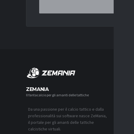
MERCA
ZEMANIA
Il fantacalcio per gli amanti delle tattiche
MERCATO
MILAN, 
GIMENEZ
Da una passione per il calcio tattico e dalla
6 AGOSTO 2
professionalità sui software nasce ZeMania,
MERCATO
il portale per gli amanti delle tattiche
NAPOLI, 
calcistiche virtuali.
MOTIVO 