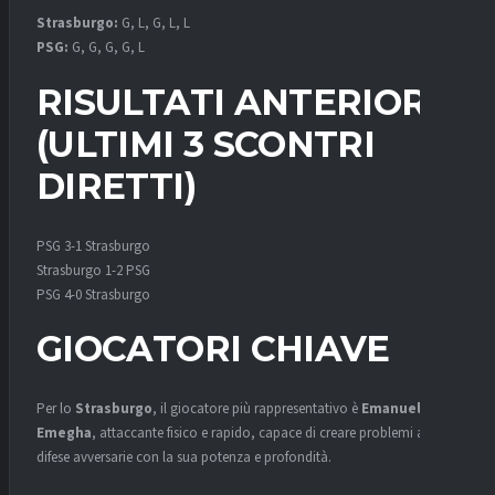
Strasburgo:
G, L, G, L, L
PSG:
G, G, G, G, L
RISULTATI ANTERIORI
(ULTIMI 3 SCONTRI
DIRETTI)
PSG 3-1 Strasburgo
Strasburgo 1-2 PSG
PSG 4-0 Strasburgo
GIOCATORI CHIAVE
Per lo
Strasburgo
, il giocatore più rappresentativo è
Emanuel
Emegha
, attaccante fisico e rapido, capace di creare problemi alle
difese avversarie con la sua potenza e profondità.