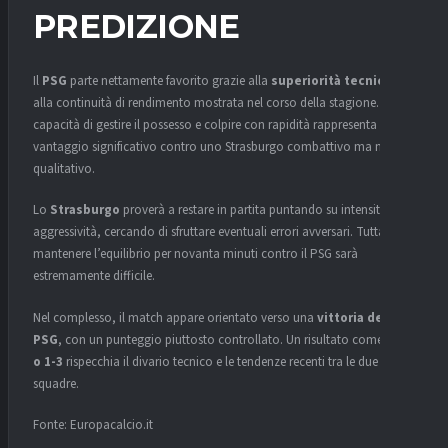
PREDIZIONE
Il
PSG
parte nettamente favorito grazie alla
superiorità tecnica
e
alla continuità di rendimento mostrata nel corso della stagione. La
capacità di gestire il possesso e colpire con rapidità rappresenta un
vantaggio significativo contro uno Strasburgo combattivo ma meno
qualitativo.
Lo
Strasburgo
proverà a restare in partita puntando su intensità e
aggressività, cercando di sfruttare eventuali errori avversari. Tuttavia,
mantenere l’equilibrio per novanta minuti contro il PSG sarà
estremamente difficile.
Nel complesso, il match appare orientato verso una
vittoria del
PSG
, con un punteggio piuttosto controllato. Un risultato come
0-2
o 1-3
rispecchia il divario tecnico e le tendenze recenti tra le due
squadre.
Fonte: Europacalcio.it