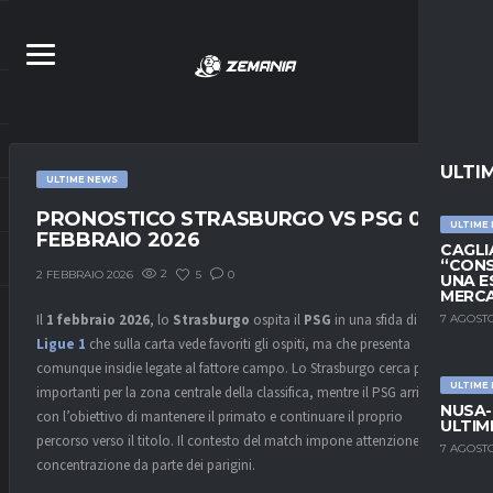
ULTI
ULTIME NEWS
PRONOSTICO STRASBURGO VS PSG 01
ULTIME
FEBBRAIO 2026
CAGLIA
“CONS
2
5
0
2 FEBBRAIO 2026
UNA E
MERC
Il
1 febbraio 2026
, lo
Strasburgo
ospita il
PSG
in una sfida di
7 AGOSTO
Ligue 1
che sulla carta vede favoriti gli ospiti, ma che presenta
comunque insidie legate al fattore campo. Lo Strasburgo cerca punti
ULTIME
importanti per la zona centrale della classifica, mentre il PSG arriva
NUSA-
con l’obiettivo di mantenere il primato e continuare il proprio
ULTIM
percorso verso il titolo. Il contesto del match impone attenzione e
7 AGOSTO
concentrazione da parte dei parigini.