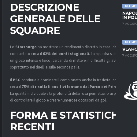
DESCRIZIONE
ULTIME
NAPOL
GENERALE DELLE
IN PO
7 AGOSTO
SQUADRE
ULTIME
Lo
Strasburgo
ha mostrato un rendimento discreto in casa, dove ha
VLAHO
conquistato circa il
62% dei punti stagionali
. La squadra si affida a
7 AGOSTO
un gioco intenso e fisico, cercando di mettere in difficoltà gli avversari
soprattutto nei duelli e sulle seconde palle.
Il
PSG
continua a dominare il campionato anche in trasferta, con
circa il
75% di risultati positivi lontano dal Parco dei Principi
.
La qualità individuale e la profondità della rosa permettono ai parigini
di controllare il gioco e creare numerose occasioni da gol.
FORMA E STATISTICHE
RECENTI