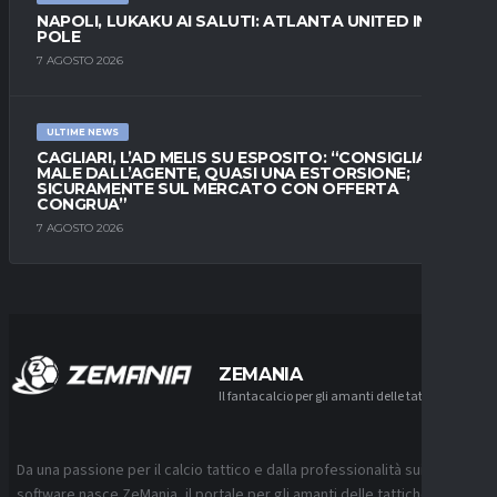
NAPOLI, LUKAKU AI SALUTI: ATLANTA UNITED IN
POLE
7 AGOSTO 2026
ULTIME NEWS
CAGLIARI, L’AD MELIS SU ESPOSITO: “CONSIGLIATO
MALE DALL’AGENTE, QUASI UNA ESTORSIONE;
SICURAMENTE SUL MERCATO CON OFFERTA
CONGRUA”
7 AGOSTO 2026
ZEMANIA
Il fantacalcio per gli amanti delle tattiche
Da una passione per il calcio tattico e dalla professionalità sui
software nasce ZeMania, il portale per gli amanti delle tattiche