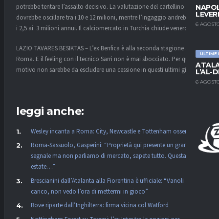
potrebbe tentare l’assalto decisivo. La valutazione del cartellino
NAPOL
LEVER
dovrebbe oscillare tra i 10 e 12 milioni, mentre l’ingaggio andrebbe tra
6 AGOSTO
i 2,5 ai 3 milioni annui. Il calciomercato in Turchia chiude venerdì 6.
LAZIO TAVARES BESIKTAS – L’ex Benfica è alla seconda stagione a
ULTIME
Roma. E il feeling con il tecnico Sarri non è mai sbocciato. Per questo
ATALA
motivo non sarebbe da escludere una cessione in questi ultimi giorni.
L’AL-D
6 AGOSTO
leggi anche:
Wesley incanta a Roma: City, Newcastle e Tottenham osservano
Roma-Sassuolo, Gasperini: “Proprietà qui presente un gran
segnale ma non parliamo di mercato, sapete tutto. Questa
estate…”
Brescianini dall’Atalanta alla Fiorentina è ufficiale: “Vanoli
carico, non vedo l’ora di mettermi in gioco”
Bove riparte dall’Inghilterra: firma vicina col Watford