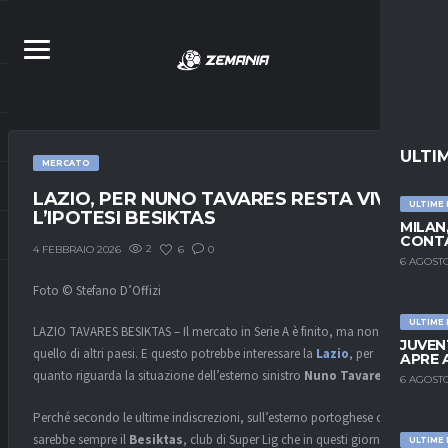
ULTI
MERCATO
LAZIO, PER NUNO TAVARES RESTA VIVA
ULTIME
L’IPOTESI BESIKTAS
MILAN
CONTA
2
6
0
4 FEBBRAIO 2026
6 AGOSTO
Foto © Stefano D’Offizi
ULTIME
LAZIO TAVARES BESIKTAS – Il mercato in Serie A è finito, ma non
JUVEN
quello di altri paesi. E questo potrebbe interessare la
Lazio
, per
APRE 
quanto riguarda la situazione dell’esterno sinistro
Nuno Tavares
.
6 AGOSTO
Perché secondo le ultime indiscrezioni, sull’esterno portoghese ci
sarebbe sempre il
Besiktas
, club di Super Lig che in questi giorni
ULTIME