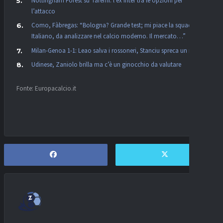
Nottingham Forest su Taremi: l’ex Inter tra le opzioni per
l’attacco
Como, Fàbregas: “Bologna? Grande test; mi piace la squadra e
Italiano, da analizzare nel calcio moderno. Il mercato…”
Milan-Genoa 1-1: Leao salva i rossoneri, Stanciu spreca un rigore
Udinese, Zaniolo brilla ma c’è un ginocchio da valutare
Fonte: Europacalcio.it