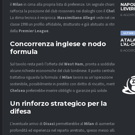
il
Milan
in cima alla propria lista di preferenze. Un segnale chiaro, che
NAPOL
LEVER
rafforza la posizione del club rossonero nei dialoghi con il
Chelsea
.
6 AGOSTO
La stima tecnica è reciproca:
Massimiliano Allegri
vede nel centrale
classe 1998 un profilo affidabile, strutturato e già abituato ai ritmi
della
Premier League
.
ULTIME
ATALA
Concorrenza inglese e nodo
L’AL-D
formula
6 AGOSTO
Sul tavolo resta però l’offerta del
West Ham
, pronta a soddisfare
alcune richieste economiche del club londinese. Il punto centrale della
trattativa riguarda la formula: il
Milan
lavora su un’operazione
sostenibile, possibilmente in prestito con diritto di riscatto, mentre il
Chelsea
preferirebbe inserire obblighi o garanzie più solide.
Un rinforzo strategico per la
difesa
L’eventuale arrivo di
Disasi
permetterebbe al
Milan
di aumentare
profondità ed esperienza nel reparto arretrato, spesso messo alla