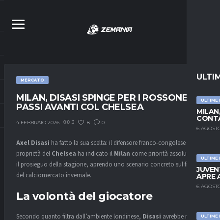
ULTI
MERCATO
MILAN, DISASI SPINGE PER I ROSSONERI:
ULTIME
PASSI AVANTI COL CHELSEA
MILAN
CONTA
3
8
0
4 FEBBRAIO 2026
6 AGOSTO
Axel Disasi
ha fatto la sua scelta: il difensore franco-congolese di
proprietà del
Chelsea
ha indicato il
Milan
come priorità assoluta per
ULTIME
il prosieguo della stagione, aprendo uno scenario concreto sul fronte
JUVEN
del calciomercato invernale.
APRE 
6 AGOSTO
La volontà del giocatore
Secondo quanto filtra dall’ambiente londinese,
Disasi
avrebbe messo
ULTIME