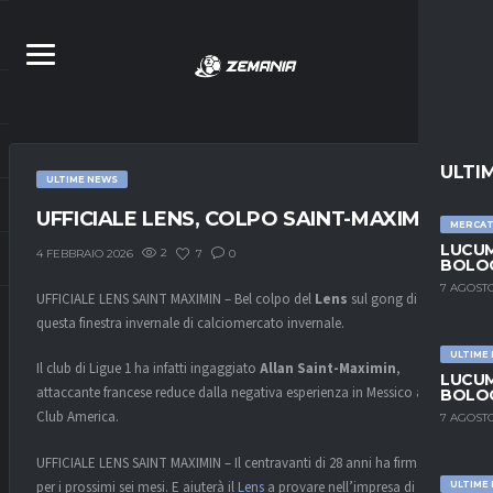
ULTI
ULTIME NEWS
UFFICIALE LENS, COLPO SAINT-MAXIMIN
MERCA
LUCUM
2
7
0
4 FEBBRAIO 2026
BOLOG
7 AGOSTO
UFFICIALE LENS SAINT MAXIMIN – Bel colpo del
Lens
sul gong di
questa finestra invernale di calciomercato invernale.
ULTIME
Il club di Ligue 1 ha infatti ingaggiato
Allan Saint-Maximin
,
LUCUM
attaccante francese reduce dalla negativa esperienza in Messico al
BOLOG
Club America.
7 AGOSTO
UFFICIALE LENS SAINT MAXIMIN – Il centravanti di 28 anni ha firmato
per i prossimi sei mesi. E aiuterà il
Lens
a provare nell’impresa di
ULTIME