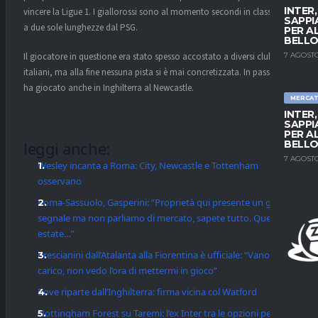
INTER
vincere la Ligue 1. I giallorossi sono al momento secondi in classifica,
SAPPI
a due sole lunghezze dal PSG.
PER A
BELLO
7 AGOSTO
Il giocatore in questione era stato spesso accostato a diversi club
italiani, ma alla fine nessuna pista si è mai concretizzata. In passato
ha giocato anche in Inghilterra al Newcastle.
MERCA
INTER
SAPPI
PER A
BELLO
leggi anche:
7 AGOSTO
Wesley incanta a Roma: City, Newcastle e Tottenham
osservano
Roma-Sassuolo, Gasperini: “Proprietà qui presente un gran
segnale ma non parliamo di mercato, sapete tutto. Questa
estate…”
Brescianini dall’Atalanta alla Fiorentina è ufficiale: “Vanoli
carico, non vedo l’ora di mettermi in gioco”
Bove riparte dall’Inghilterra: firma vicina col Watford
Nottingham Forest su Taremi: l’ex Inter tra le opzioni per