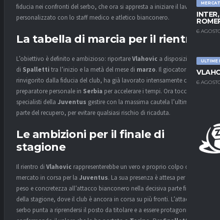
MERCA
fiducia nei confronti del serbo, che ora si appresta a iniziare il lavoro
INTER
personalizzato con lo staff medico e atletico bianconero.
ROMER
6 AGOSTO
La tabella di marcia per il rientro
L’obiettivo è definito e ambizioso: riportare
Vlahovic
a disposizione
ULTIME
di
Spalletti
tra l’inizio e la metà del mese di
marzo
. Il giocatore,
VLAHO
rinvigorito dalla fiducia del club, ha già lavorato intensamente con un
6 AGOSTO
preparatore personale in
Serbia
per accelerare i tempi. Ora tocca agli
specialisti della
Juventus
gestire con la massima cautela l’ultima
parte del recupero, per evitare qualsiasi rischio di ricaduta.
Le ambizioni per il finale di
stagione
Il rientro di
Vlahovic
rappresenterebbe un vero e proprio colpo di
mercato in corsa per la
Juventus
. La sua presenza è attesa per dare
peso e concretezza all’attacco bianconero nella decisiva parte finale
della stagione, dove il club è ancora in corsa su più fronti. L’attaccante
serbo punta a riprendersi il posto da titolare e a essere protagonista,