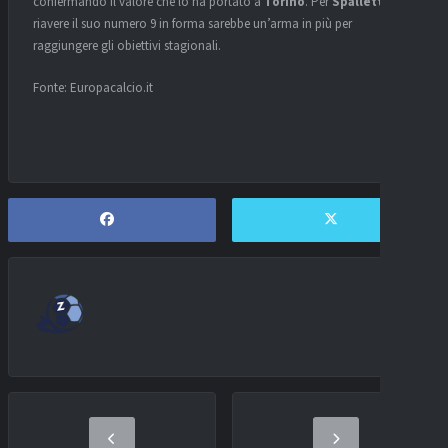
confermando il valore che lo ha portato a
Torino
. Per
Spalletti
,
riavere il suo numero 9 in forma sarebbe un’arma in più per
raggiungere gli obiettivi stagionali.
Fonte: Europacalcio.it