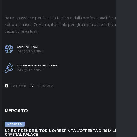
Da una passione per il calcio tattico e dalla professionalità sui
software nasce ZeMania, il portale per gli amanti delle tattiche
calcistiche virtuali.
CONTATTACI
INFO@ZEMANIA.IT
ENTRA NEL NOSTRO TEAM
INFO@ZEMANIA.IT
FACEBOOK
INSTAGRAM
MERCATO
MERCATO
NJIE SI PRENDE IL TORINO: RESPINTA L’OFFERTA DI 16 MILIONI DAL
CRYSTAL PALACE