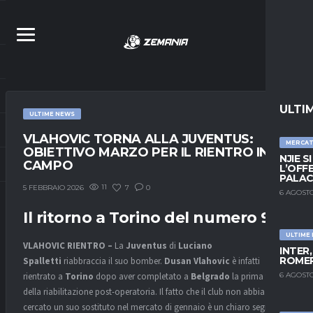
ULTI
ULTIME NEWS
VLAHOVIC TORNA ALLA JUVENTUS:
MERCA
OBIETTIVO MARZO PER IL RIENTRO IN
NJIE S
CAMPO
L’OFF
PALAC
11
7
0
5 FEBBRAIO 2026
6 AGOSTO
Il ritorno a Torino del numero 9
ULTIME
VLAHOVIC RIENTRO –
La
Juventus
di
Luciano
INTER
ROMER
Spalletti
riabbraccia il suo bomber.
Dusan Vlahovic
è infatti
6 AGOSTO
rientrato a
Torino
dopo aver completato a
Belgrado
la prima fase
della riabilitazione post-operatoria. Il fatto che il club non abbia
cercato un suo sostituto nel mercato di gennaio è un chiaro segnale di