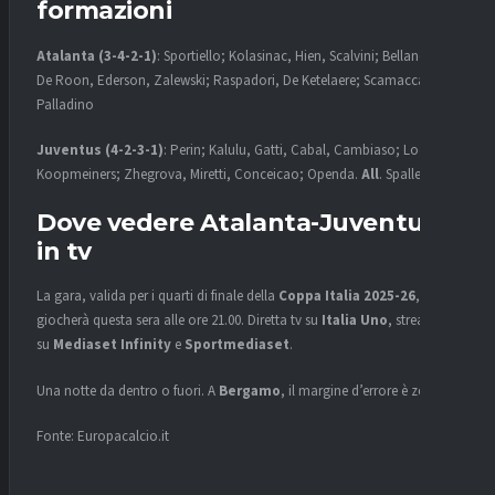
formazioni
Atalanta (3-4-2-1)
: Sportiello; Kolasinac, Hien, Scalvini; Bellanova,
De Roon, Ederson, Zalewski; Raspadori, De Ketelaere; Scamacca.
All
.
Palladino
Juventus (4-2-3-1)
: Perin; Kalulu, Gatti, Cabal, Cambiaso; Locatelli,
Koopmeiners; Zhegrova, Miretti, Conceicao; Openda.
All
. Spalletti
Dove vedere Atalanta-Juventus
in tv
La gara, valida per i quarti di finale della
Coppa Italia 2025-26
, si
giocherà questa sera alle ore 21.00. Diretta tv su
Italia Uno
, streaming
su
Mediaset Infinity
e
Sportmediaset
.
Una notte da dentro o fuori. A
Bergamo
, il margine d’errore è zero.
Fonte: Europacalcio.it