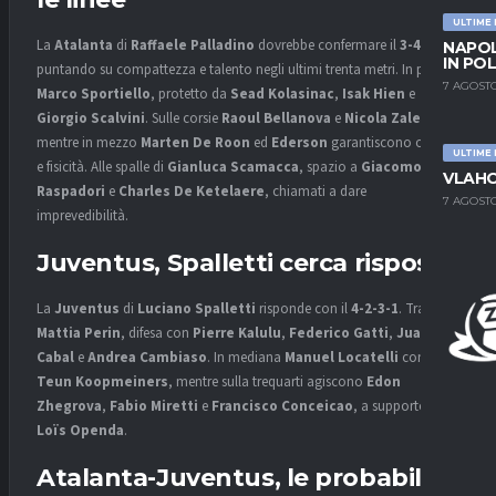
ULTIME
La
Atalanta
di
Raffaele Palladino
dovrebbe confermare il
3-4-2-1
,
NAPOL
IN PO
puntando su compattezza e talento negli ultimi trenta metri. In porta
7 AGOSTO
Marco Sportiello
, protetto da
Sead Kolasinac
,
Isak Hien
e
Giorgio Scalvini
. Sulle corsie
Raoul Bellanova
e
Nicola Zalewski
,
mentre in mezzo
Marten De Roon
ed
Ederson
garantiscono ordine
ULTIME
e fisicità. Alle spalle di
Gianluca Scamacca
, spazio a
Giacomo
VLAHO
Raspadori
e
Charles De Ketelaere
, chiamati a dare
7 AGOSTO
imprevedibilità.
Juventus, Spalletti cerca risposte
La
Juventus
di
Luciano Spalletti
risponde con il
4-2-3-1
. Tra i pali
Mattia Perin
, difesa con
Pierre Kalulu
,
Federico Gatti
,
Juan
Cabal
e
Andrea Cambiaso
. In mediana
Manuel Locatelli
con
Teun Koopmeiners
, mentre sulla trequarti agiscono
Edon
Zhegrova
,
Fabio Miretti
e
Francisco Conceicao
, a supporto di
Loïs Openda
.
Atalanta-Juventus, le probabili