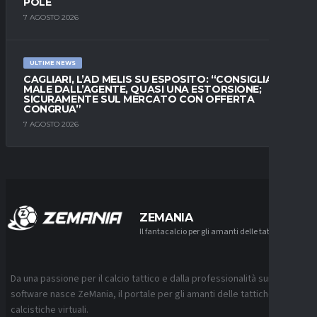
POLE
7 AGOSTO 2026
ULTIME NEWS
CAGLIARI, L’AD MELIS SU ESPOSITO: “CONSIGLIATO
MALE DALL’AGENTE, QUASI UNA ESTORSIONE;
SICURAMENTE SUL MERCATO CON OFFERTA
CONGRUA”
7 AGOSTO 2026
ZEMANIA
Il fantacalcio per gli amanti delle tattiche
Da una passione per il calcio tattico e dalla professionalità sui
software nasce ZeMania, il portale per gli amanti delle tattiche
calcistiche virtuali.