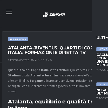
ULTI
ULTIME NEWS
ATALANTA-JUVENTUS, QUARTI DI COPPA
ULTIME
ITALIA: FORMAZIONI E DIRETTA TV
CAGLIA
“CONS
2
6
0
6 FEBBRAIO 2026
UNA E
MERC
Quarti di finale di
Coppa Italia
sotto i riflettori. Questa sera il
Gewiss
7 AGOSTO
Stadium
ospita
Atalanta-Juventus
, sfida secca che vale l’accesso
alle semifinali. A
Bergamo
si incrociano ambizioni, rotazioni e scelte
ULTIME
obbligate, con due allenatori pronti a giocarsi tutto in novanta
NUSA-
minuti.
ULTIM
7 AGOSTO
Atalanta, equilibrio e qualità tra
le linee