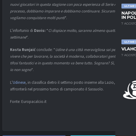
nuovi giocatori in questa stagione con poca esperienza di Serie A, è un
ULTIME
processo, dobbiamo imparare e dobbiamo continuare. Sicuramente
NAPOL
IN PO
vogliamo conquistare molti punti
“.
7 AGOSTO
L’infortunio di
Davis:
“
Ci dispiace molto, saranno almeno quattro
settimane
“.
ULTIME
VLAHO
Kosta Runjaić
conclude: “
Udine è una città meravigliosa sai per
7 AGOSTO
vivere che per lavorare, la società è moderna, collaboratori gentili,
tifosi fantastici e in questo momento va bene tutto. Sognare? Sì, si può,
io non sogno
“.
L’
Udinese
, in classifica dietro il settimo posto insieme alla Lazio,
affronterà nel prossimo turno di campionato il Sassuolo.
Fonte: Europacalcio.it