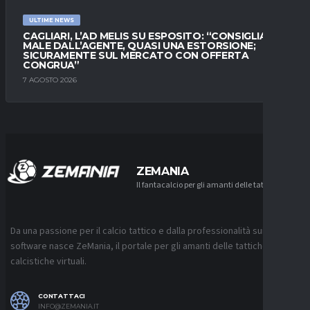
ULTIME NEWS
CAGLIARI, L’AD MELIS SU ESPOSITO: “CONSIGLIATO
MALE DALL’AGENTE, QUASI UNA ESTORSIONE;
SICURAMENTE SUL MERCATO CON OFFERTA
CONGRUA”
7 AGOSTO 2026
ZEMANIA
Il fantacalcio per gli amanti delle tattiche
Da una passione per il calcio tattico e dalla professionalità sui
software nasce ZeMania, il portale per gli amanti delle tattiche
calcistiche virtuali.
CONTATTACI
INFO@ZEMANIA.IT