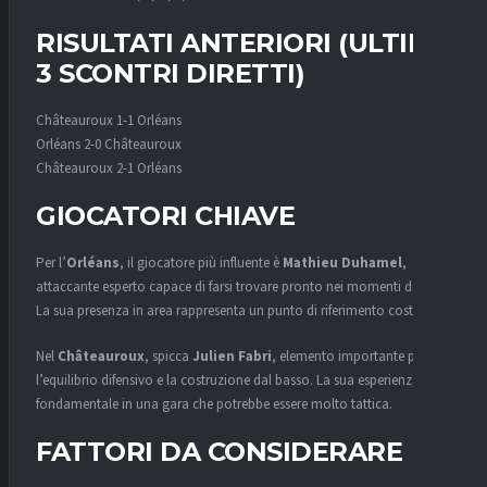
RISULTATI ANTERIORI (ULTIMI
3 SCONTRI DIRETTI)
Châteauroux 1-1 Orléans
Orléans 2-0 Châteauroux
Châteauroux 2-1 Orléans
GIOCATORI CHIAVE
Per l’
Orléans
, il giocatore più influente è
Mathieu Duhamel
,
attaccante esperto capace di farsi trovare pronto nei momenti decisivi.
La sua presenza in area rappresenta un punto di riferimento costante.
Nel
Châteauroux
, spicca
Julien Fabri
, elemento importante per
l’equilibrio difensivo e la costruzione dal basso. La sua esperienza sarà
fondamentale in una gara che potrebbe essere molto tattica.
FATTORI DA CONSIDERARE