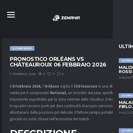
ULTI
ULTIME NEWS
PRONOSTICO ORLÉANS VS
ULTIME
CHÂTEAUROUX 06 FEBBRAIO 2026
MALDI
ROSSI
2
7
0
7 FEBBRAIO 2026
9 AGOSTO
Il
6 febbraio 2026
, l’
Orléans
ospita il
Châteauroux
in una sfida
valida per il campionato
National
, un incontro dal peso specifico
ULTIME
importante soprattutto per la zona centrale della classifica. Entrambe
MALAG
le squadre cercano punti per dare continuità al proprio percorso e
PIRLO
allontanarsi dalle posizioni più delicate. Il fattore campo potrebbe
9 AGOSTO
giocare un ruolo chiave nell’economia del match.
ULTIME