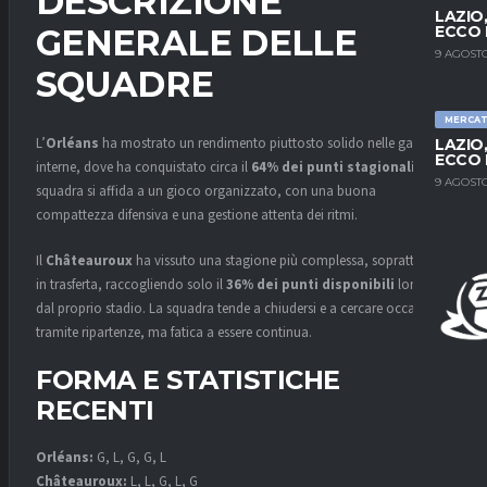
DESCRIZIONE
LAZIO
ECCO 
GENERALE DELLE
9 AGOSTO
SQUADRE
MERCA
L’
Orléans
ha mostrato un rendimento piuttosto solido nelle gare
LAZIO
ECCO 
interne, dove ha conquistato circa il
64% dei punti stagionali
. La
9 AGOSTO
squadra si affida a un gioco organizzato, con una buona
compattezza difensiva e una gestione attenta dei ritmi.
Il
Châteauroux
ha vissuto una stagione più complessa, soprattutto
in trasferta, raccogliendo solo il
36% dei punti disponibili
lontano
dal proprio stadio. La squadra tende a chiudersi e a cercare occasioni
tramite ripartenze, ma fatica a essere continua.
FORMA E STATISTICHE
RECENTI
Orléans:
G, L, G, G, L
Châteauroux:
L, L, G, L, G