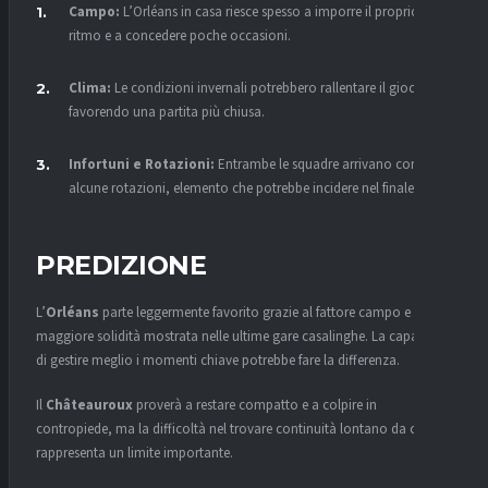
Campo:
L’Orléans in casa riesce spesso a imporre il proprio
ritmo e a concedere poche occasioni.
Clima:
Le condizioni invernali potrebbero rallentare il gioco,
favorendo una partita più chiusa.
Infortuni e Rotazioni:
Entrambe le squadre arrivano con
alcune rotazioni, elemento che potrebbe incidere nel finale.
PREDIZIONE
L’
Orléans
parte leggermente favorito grazie al fattore campo e a una
maggiore solidità mostrata nelle ultime gare casalinghe. La capacità
di gestire meglio i momenti chiave potrebbe fare la differenza.
Il
Châteauroux
proverà a restare compatto e a colpire in
contropiede, ma la difficoltà nel trovare continuità lontano da casa
rappresenta un limite importante.