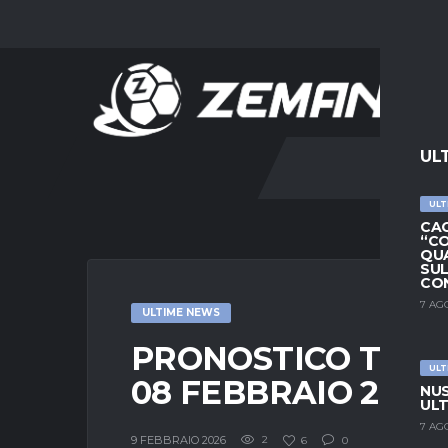
UL
ULT
CAG
“CO
QUA
SU
CO
7 AG
ULTIME NEWS
PRONOSTICO TORR
ULT
08 FEBBRAIO 2026
NUS
ULT
7 AG
9 FEBBRAIO 2026
2
6
0