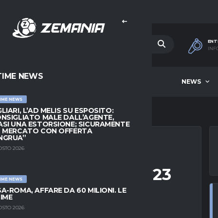
ENT
INF
TIME NEWS
HOME
BEST OF WEEK
NEWS
IME NEWS
LIARI, L’AD MELIS SU ESPOSITO:
NSIGLIATO MALE DALL’AGENTE,
SI UNA ESTORSIONE; SICURAMENTE
L MERCATO CON OFFERTA
NGRUA”
OSTO 2026
ES VS JUVENTUS U23
IME NEWS
A-ROMA, AFFARE DA 60 MILIONI. LE
IME
OSTO 2026