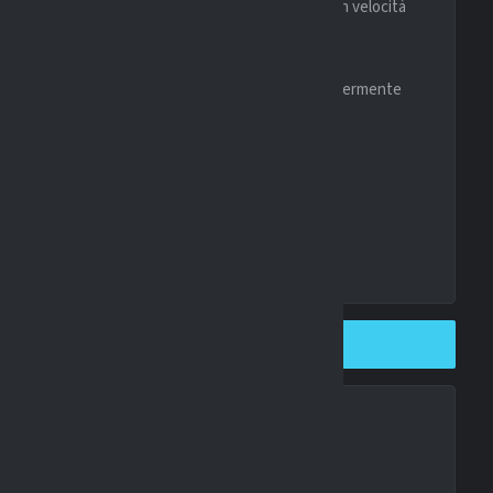
, cercando di mettere in difficoltà gli avversari con velocità
presenta un fattore da tenere in considerazione.
mento
e precedenti, la previsione finale pende leggermente
uilibrata e combattuta fino all’ultimo minuto.
SHARE ON TWITTER