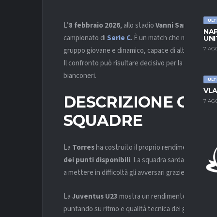
ULT
L’
8 febbraio 2026
, allo stadio
Vanni Sanna
, la
Tor
NAP
campionato di
Serie C
. È un match che mette di fr
UNI
gruppo giovane e dinamico, capace di alternare prest
7 AG
Il confronto può risultare decisivo per la zona centra
bianconeri.
ULT
VLA
DESCRIZIONE GEN
7 AG
SQUADRE
La
Torres
ha costruito il proprio rendimento soprat
dei punti disponibili
. La squadra sarda si distin
a mettere in difficoltà gli avversari grazie a un gioc
La
Juventus U23
mostra un rendimento più altalena
puntando su ritmo e qualità tecnica dei giovani, ma