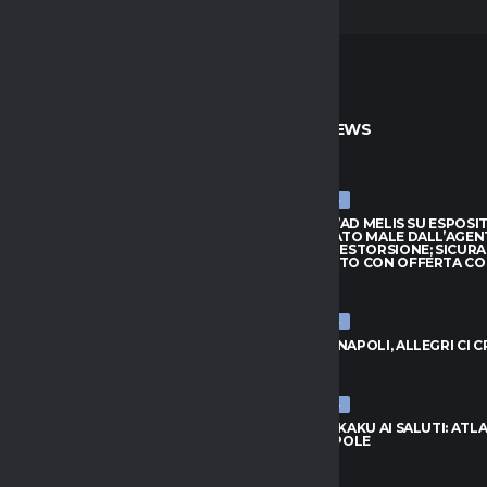
TO
ULTIME NEWS
ULTIME NEWS
ARRIVA JAY ROBINSON DAL
CAGLIARI, L’AD MELIS SU ESPOSI
PTON: VELOCITÀ E FANTASIA
“CONSIGLIATO MALE DALL’AGEN
TTACCO
QUASI UNA ESTORSIONE; SICUR
SUL MERCATO CON OFFERTA C
026
7 AGOSTO 2026
ULTIME NEWS
, L’AD MELIS SU ESPOSITO:
LIATO MALE DALL’AGENTE,
VLAHOVIC-NAPOLI, ALLEGRI CI 
NA ESTORSIONE; SICURAMENTE
7 AGOSTO 2026
CATO CON OFFERTA CONGRUA”
026
ULTIME NEWS
NAPOLI, LUKAKU AI SALUTI: ATL
UNITED IN POLE
C-NAPOLI, ALLEGRI CI CREDE
7 AGOSTO 2026
026