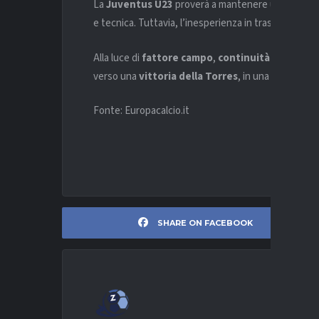
La
Juventus U23
proverà a mantenere un ritmo alto
e tecnica. Tuttavia, l’inesperienza in trasferta rap
Alla luce di
fattore campo
,
continuità di rendi
verso una
vittoria della Torres
, in una partita eq
Fonte: Europacalcio.it
SHARE ON FACEBOOK