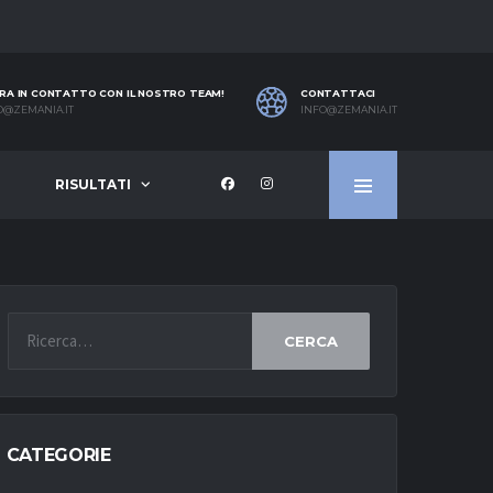
RA IN CONTATTO CON IL NOSTRO TEAM!
CONTATTACI
O@ZEMANIA.IT
INFO@ZEMANIA.IT
RISULTATI
CERCA
CATEGORIE