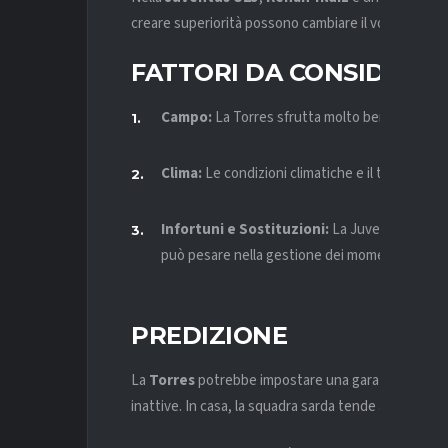
creare superiorità possono cambiare il volto della g
FATTORI DA CONSIDERA
Campo:
La Torres sfrutta molto bene il
fatto
Clima:
Le condizioni climatiche e il terreno di 
Infortuni e Sostituzioni:
La Juventus U23 dis
può pesare nella gestione dei momenti decisivi
PREDIZIONE
La
Torres
potrebbe impostare una gara pragmatica, p
inattive. In casa, la squadra sarda tende a conceder