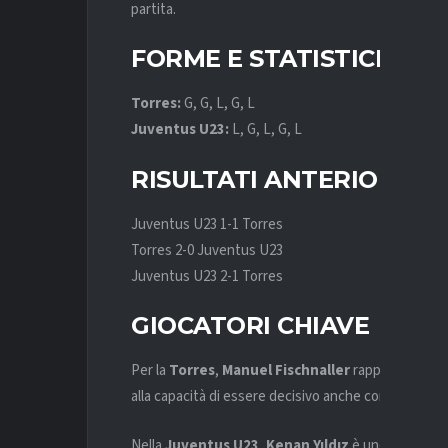
partita.
FORME E STATISTICHE R
Torres:
G, G, L, G, L
Juventus U23:
L, G, L, G, L
RISULTATI ANTERIORI
Juventus U23 1-1 Torres
Torres 2-0 Juventus U23
Juventus U23 2-1 Torres
GIOCATORI CHIAVE
Per la
Torres
,
Manuel Fischnaller
rappresenta un 
alla capacità di essere decisivo anche con poche oc
Nella
Juventus U23
,
Kenan Yıldız
è uno dei talent