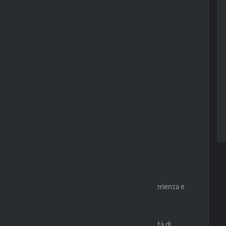
ECENTI
punto di riferimento offensivo, grazie alla sua esperienza e
casioni.
i più interessanti. La sua qualità tecnica e la capacità di