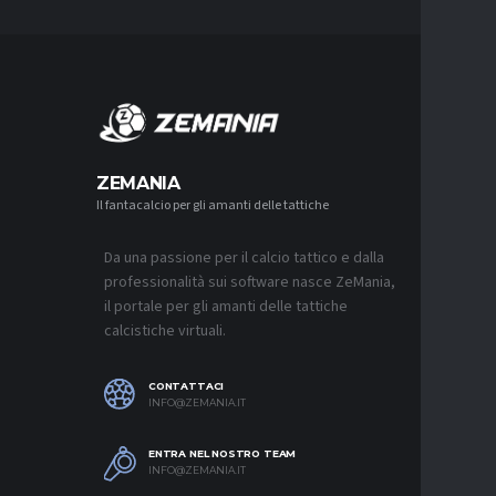
MERCA
ZEMANIA
Il fantacalcio per gli amanti delle tattiche
MERCATO
MONZA, 
SOUTHAM
PER L’A
Da una passione per il calcio tattico e dalla
7 AGOSTO 2
professionalità sui software nasce ZeMania,
il portale per gli amanti delle tattiche
MERCATO
calcistiche virtuali.
CAGLIARI
“CONSIG
QUASI U
SUL MER
CONTATTACI
7 AGOSTO 2
INFO@ZEMANIA.IT
MERCATO
ENTRA NEL NOSTRO TEAM
VLAHOVI
INFO@ZEMANIA.IT
7 AGOSTO 2