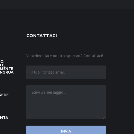
CONTATTACI
Vuoi diventare nostro sponsor? Contattaci!
TO:
TE,
AMENTE
ONGRUA”
CREDE
ANTA