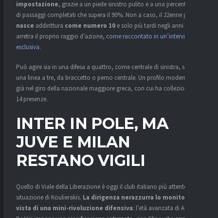
impostazione
, grazie a un piede sinistro pulito e a una percentuale
di passaggi completati che supera il 90%. Non a caso, il 22enne greco
nasce
addirittura
come numero 10
e solo più tardi negli anni
arretra il proprio raggio d’azione,
come raccontato in un’intervista
esclusiva
.
Può agire sia in una difesa a quattro, come centrale di sinistra, sia in
una linea a tre, da braccetto o perno centrale. Un profilo moderno,
già nel giro della nazionale maggiore greca, con cui ha collezionato
14 presenze.
INTER IN POLE, MA
JUVE E MILAN
RESTANO VIGILI
Quello di Viale della Liberazione è oggi il club italiano più attento alla
situazione di Koulierakis.
La dirigenza nerazzurra lo monitora in
vista di una mini-rivoluzione difensiva
: l’età avanzata di Acerbi e