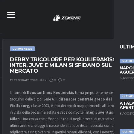
ULTI
ULTIME NEWS
DERBY TRICOLORE PER KOULIERAKIS:
ULTIME
INTER, JUVE E MILAN SI SFIDANO SUL
NAPOL
MERCATO
AGUER
8 AGOSTO
2
5
0
10 FEBBRAIO 2026
Il nome di
Konstantinos Koulierakis
torna prepotentemente sul
ULTIME
taccuino delle big di Serie A. Il
difensore centrale greco del
ATALA
Wolfsburg
, classe 2003, è uno dei profili maggiormente attenzionati
APERT
in vista della prossima estate e vede coinvolte
Inter
,
Juventus
e
8 AGOSTO
Milan
. Una corsa che affonda le radici negli intrecci di mercato degli
ultimi anni e che oggi si riaccende alla luce della necessità comune di
migliorare e ringiovanire i rispettivi reparti difensivi, con i nerazzurri in
ULTIME