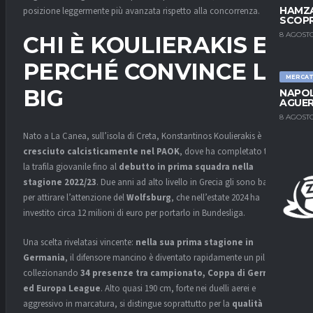
HAMZA
posizione leggermente più avanzata rispetto alla concorrenza.
SCOPR
8 AGOSTO
CHI È KOULIERAKIS E
PERCHÉ CONVINCE LE
MERCA
BIG
NAPOL
AGUER
8 AGOSTO
Nato a La Canea, sull’isola di Creta, Konstantinos Koulierakis è
cresciuto calcisticamente nel PAOK
, dove ha completato tutta
la trafila giovanile fino al
debutto in prima squadra nella
stagione 2022/23
. Due anni ad alto livello in Grecia gli sono bastati
per attirare l’attenzione del
Wolfsburg
, che nell’estate 2024 ha
investito circa 12 milioni di euro per portarlo in Bundesliga.
Una scelta rivelatasi vincente:
nella sua prima stagione in
Germania
, il difensore mancino è diventato rapidamente un pilastro,
collezionando
34 presenze tra campionato, Coppa di Germania
ed Europa League
. Alto quasi 190 cm, forte nei duelli aerei e
aggressivo in marcatura, si distingue soprattutto per la
qualità in