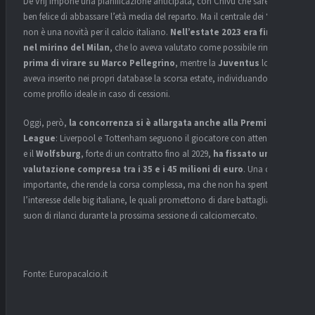
De Vrij impone una pianificazione anticipata, con Chivu che sarebbe
ben felice di abbassare l’età media del reparto. Ma il centrale dei “Lupi”
non è una novità per il calcio italiano.
Nell’estate 2023 era finito
nel mirino del Milan
, che lo aveva valutato come possibile rinforzo
prima di virare su Marco Pellegrino
, mentre la
Juventus
lo
aveva inserito nei propri database la scorsa estate, individuandolo
come profilo ideale in caso di cessioni.
Oggi, però,
la concorrenza si è allargata anche alla Premier
League
: Liverpool e Tottenham seguono il giocatore con attenzione,
e il
Wolfsburg
, forte di un contratto fino al 2029,
ha fissato una
valutazione compresa tra i 35 e i 45 milioni di euro
. Una cifra
importante, che rende la corsa complessa, ma che non ha spento
l’interesse delle big italiane, le quali promettono di dare battaglia a
suon di rilanci durante la prossima sessione di calciomercato.
Fonte: Europacalcio.it