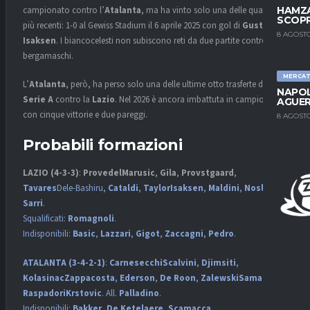
campionato contro l’
Atalanta
, ma ha vinto solo una delle quattro
HAMZA
SCOPR
più recenti: 1-0 al Gewiss Stadium il 6 aprile 2025 con gol di
Gustav
8 AGOSTO
Isaksen
. I biancocelesti non subiscono reti da due partite contro i
bergamaschi.
MERCA
L’
Atalanta
, però, ha perso solo una delle ultime otto trasferte di
NAPOL
Serie A
contro la
Lazio
. Nel 2026 è ancora imbattuta in campionato
AGUER
con cinque vittorie e due pareggi.
8 AGOSTO
Probabili formazioni
LAZIO (4-3-3)
:
ProvedelMarusic
,
Gila
,
Provstgaard
,
Tavares
Dele-Bashiru,
Cataldi
,
TaylorIsaksen
,
Maldini
,
Noslin
. All.
Sarri
.
Squalificati:
Romagnoli
.
Indisponibili:
Basic
,
Lazzari
,
Gigot
,
Zaccagni
,
Pedro
.
ATALANTA (3-4-2-1)
:
CarnesecchiScalvini
,
Djimsiti
,
KolasinacZappacosta
,
Ederson
,
De Roon
,
ZalewskiSamardzic
,
RaspadoriKrstovic
. All.
Palladino
.
Indisponibili:
Bakker
,
De Ketelaere
,
Scamacca
.