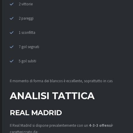
2 vittorie
2 pareggi
1 sconfitta
7 gol segnati
5 gol subiti
Il momento di forma dei blancos è eccellente, soprattutto in casa.
ANALISI TATTICA
REAL MADRID
Il Real Madrid si dispone prevalentemente con un
4-3-3 offensivo
,
caratterizzato da: