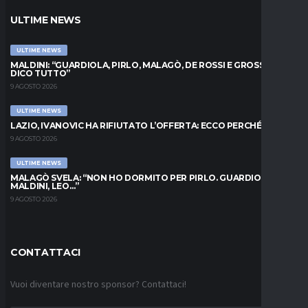
ULTIME NEWS
ULTIME NEWS
MALDINI: “GUARDIOLA, PIRLO, MALAGÒ, DE ROSSI E GROSSO: VI
DICO TUTTO”
9 AGOSTO 2026
ULTIME NEWS
LAZIO, IVANOVIC HA RIFIUTATO L’OFFERTA: ECCO PERCHÉ
9 AGOSTO 2026
ULTIME NEWS
MALAGÒ SVELA: “NON HO DORMITO PER PIRLO. GUARDIOLA,
MALDINI, LEO…”
9 AGOSTO 2026
CONTATTACI
Vuoi diventare nostro sponsor? Contattaci!