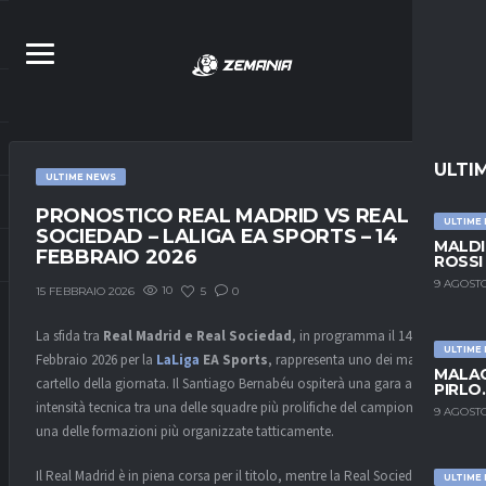
ULTI
ULTIME NEWS
PRONOSTICO REAL MADRID VS REAL
ULTIME
SOCIEDAD – LALIGA EA SPORTS – 14
MALDI
FEBBRAIO 2026
ROSSI
9 AGOSTO
10
5
0
15 FEBBRAIO 2026
La sfida tra
Real Madrid e Real Sociedad
, in programma il 14
ULTIME
Febbraio 2026 per la
LaLiga
EA Sports
, rappresenta uno dei match di
MALAG
cartello della giornata. Il Santiago Bernabéu ospiterà una gara ad alta
PIRLO
intensità tecnica tra una delle squadre più prolifiche del campionato e
9 AGOSTO
una delle formazioni più organizzate tatticamente.
Il Real Madrid è in piena corsa per il titolo, mentre la Real Sociedad
ULTIME