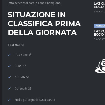
lotta per consolidare la zona Champions.
LAZIO
ECCO 
9 AGOSTO
SITUAZIONE IN
CLASSIFICA PRIMA
MERCA
DELLA GIORNATA
LAZIO
ECCO 
9 AGOSTO
Real Madrid
Posizione: 1ª
Punti: 57
Gol fatti: 54
Gol subiti: 22
Media gol segnati: 2,25 a partita