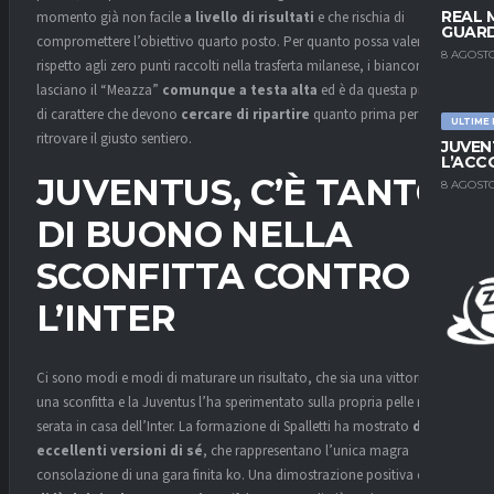
REAL 
momento già non facile
a livello di risultati
e che rischia di
GUARD
compromettere l’obiettivo quarto posto. Per quanto possa valere
8 AGOSTO
rispetto agli zero punti raccolti nella trasferta milanese, i bianconeri
lasciano il “Meazza”
comunque a testa alta
ed è da questa prova
di carattere che devono
cercare di ripartire
quanto prima per
ULTIME
ritrovare il giusto sentiero.
JUVEN
L’ACC
JUVENTUS, C’È TANTO
8 AGOSTO
DI BUONO NELLA
SCONFITTA CONTRO
L’INTER
Ci sono modi e modi di maturare un risultato, che sia una vittoria o
una sconfitta e la Juventus l’ha sperimentato sulla propria pelle nella
serata in casa dell’Inter. La formazione di Spalletti ha mostrato
due
eccellenti versioni di sé
, che rappresentano l’unica magra
consolazione di una gara finita ko. Una dimostrazione positiva che,
al