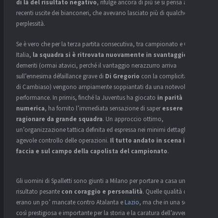
di là del risultato negativo
, rifulge ancora di più se si pensa alle
recenti uscite dei bianconeri, che avevano lasciato più di qualche
perplessità.
Se è vero che per la terza partita consecutiva, tra campionato e Coppa
Italia,
la squadra si è ritrovata nuovamente in svantaggio
, i
demeriti (ormai atavici, perché il vantaggio nerazzurro arriva
sull’ennesima défaillance grave di
Di Gregorio
con la complicità lieve
di Cambiaso) vengono ampiamente soppiantati da una notevole
performance. In primis, finché la Juventus ha giocato
in parità
numerica
, ha fornito l’immediata sensazione di saper
essere e
ragionare da grande squadra
. Un approccio ottimo,
un’organizzazione tattica definita ed espressa nei minimi dettagli e un
agevole controllo delle operazioni.
Il tutto andato in scena in
faccia e sul campo della capolista del campionato
.
Gli uomini di Spalletti sono giunti a Milano per portare a casa un
risultato pesante
con coraggio e personalità
. Quelle qualità che
erano un po’ mancate contro Atalanta e
Lazio
, ma che in una serata
così prestigiosa e importante per la storia e la caratura dell’avversaria