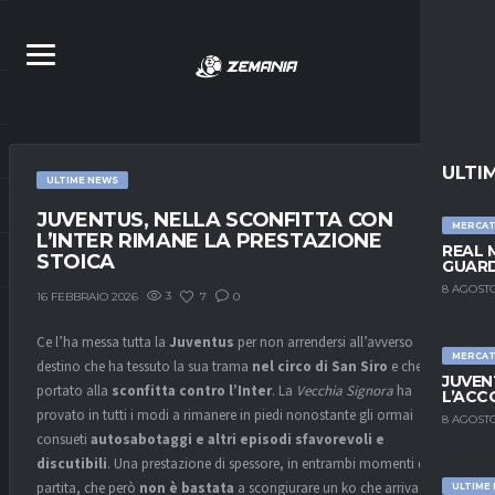
ULTI
ULTIME NEWS
JUVENTUS, NELLA SCONFITTA CON
MERCA
L’INTER RIMANE LA PRESTAZIONE
REAL 
STOICA
GUARD
8 AGOSTO
3
7
0
16 FEBBRAIO 2026
Ce l’ha messa tutta la
Juventus
per non arrendersi all’avverso
MERCA
destino che ha tessuto la sua trama
nel circo di San Siro
e che ha
JUVEN
portato alla
sconfitta contro l’Inter
. La
Vecchia Signora
ha
L’ACC
provato in tutti i modi a rimanere in piedi nonostante gli ormai
8 AGOSTO
consueti
autosabotaggi e altri episodi sfavorevoli e
discutibili
. Una prestazione di spessore, in entrambi momenti della
partita, che però
non è bastata
a scongiurare un ko che arriva in un
ULTIME