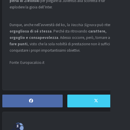
perla di Zieliński
per piegare la Juventus alla sconfitta e far
esplodere la gioia dell’Inter.
Dunque, anche nell’avversità del ko, la
Vecchia Signora
può ritenersi
orgogliosa di sé stessa
. Perché sta ritrovando
carattere,
orgoglio e consapevolezza
. Adesso occorre, però, tornare anche
a
fare punti
, visto che la sola nobiltà di prestazione non è sufficiente a
conquistare i propri importantissimi obiettivi.
Fonte: Europacalcio.it