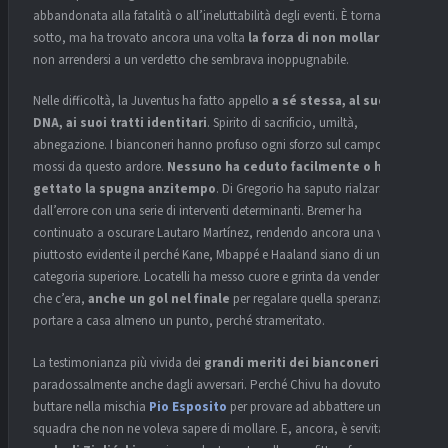
abbandonata alla fatalità o all’ineluttabilità degli eventi. È tornata
sotto, ma ha trovato ancora una volta
la forza di non mollare
, di
non arrendersi a un verdetto che sembrava inoppugnabile.
Nelle difficoltà, la Juventus ha fatto appello
a sé stessa, al suo
DNA, ai suoi tratti identitari
. Spirito di sacrificio, umiltà,
abnegazione. I bianconeri hanno profuso ogni sforzo sul campo
mossi da questo ardore.
Nessuno ha ceduto facilmente o ha
gettato la spugna anzitempo
. Di Gregorio ha saputo rialzarsi
dall’errore con una serie di interventi determinanti. Bremer ha
continuato a oscurare Lautaro Martínez, rendendo ancora una volta
piuttosto evidente il perché Kane, Mbappé e Haaland siano di una
categoria superiore. Locatelli ha messo cuore e grinta da vendere e già
che c’era,
anche un gol nel finale
per regalare quella speranza di
portare a casa almeno un punto, perché strameritato.
La testimonianza più vivida dei
grandi meriti dei bianconeri
arriva
paradossalmente anche dagli avversari. Perché Chivu ha dovuto
buttare nella mischia
Pio Esposito
per provare ad abbattere una
squadra che non ne voleva sapere di mollare. E, ancora, è servita
una