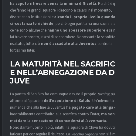
ha saputo ritrovare senza la minima difficoltà
. Perché è questo
che fanno le grandi squadre. Riescono a calarsi nel momento,
discernendo le situazioni e
alzando il proprio livello quando la
circostanza lo richiede
, perché ogni partita ha una storia a sé, ma
ce ne sono alcune che
hanno uno spessore superiore
e se non ti
fai trovare pronto, rischi di soccombere. Nonostante la sconfitta nel
risultato, tutto ciò
non è accaduto alla Juventus
contro la
fortissima Inter.
LA MATURITÀ NEL SACRIFICIO
E NELL’ABNEGAZIONE DA DNA
JUVE
La partita di San Siro ha comunque vissuto il proprio
turning point
attorno all’episodio
dell’espulsione di Kalulu
. Un’inferiorità
numerica che alla fine la Juventus
ha pagato caro alla lunga
e ha
inevitabilmente contribuito alla sconfitta contro l’Inter,
ma senza
mai dare la sensazione di concedersi all’avversaria
.
Nonostante l’uomo in più, infatti, la squadra di Chivu ha dovuto
faticare per conseguire il risultato. La
Vecchia Signora
non si è mai