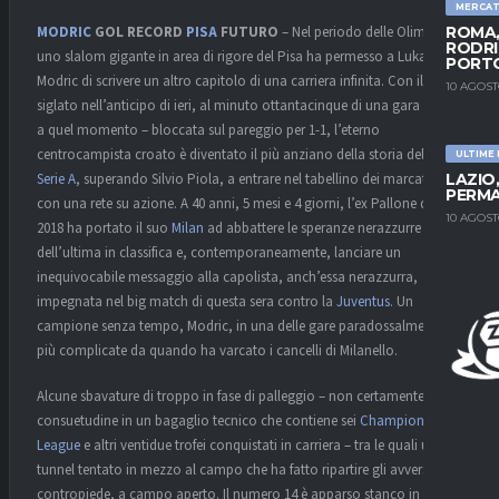
MERCA
MODRIC
GOL RECORD
PISA
FUTURO
– Nel periodo delle Olimpiadi,
ROMA,
RODRI
uno slalom gigante in area di rigore del Pisa ha permesso a Luka
PORT
Modric di scrivere un altro capitolo di una carriera infinita. Con il gol
10 AGOST
siglato nell’anticipo di ieri, al minuto ottantacinque di una gara – fino
a quel momento – bloccata sul pareggio per 1-1, l’eterno
centrocampista croato è diventato il più anziano della storia della
ULTIME
Serie A
, superando Silvio Piola, a entrare nel tabellino dei marcatori
LAZIO
PERMA
con una rete su azione. A 40 anni, 5 mesi e 4 giorni, l’ex Pallone d’Oro
10 AGOST
2018 ha portato il suo
Milan
ad abbattere le speranze nerazzurre
dell’ultima in classifica e, contemporaneamente, lanciare un
inequivocabile messaggio alla capolista, anch’essa nerazzurra,
impegnata nel big match di questa sera contro la
Juventus
. Un
campione senza tempo, Modric, in una delle gare paradossalmente
più complicate da quando ha varcato i cancelli di Milanello.
Alcune sbavature di troppo in fase di palleggio – non certamente
consuetudine in un bagaglio tecnico che contiene sei
Champions
League
e altri ventidue trofei conquistati in carriera – tra le quali un
tunnel tentato in mezzo al campo che ha fatto ripartire gli avversari in
contropiede, a campo aperto. Il numero 14 è apparso stanco in diversi