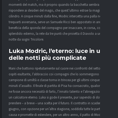
momenti del match, ma è proprio quando la bacchetta sembra non
rispondere ai desideri del mago, che quest’ultimo estrae la magia dal
cilindro. A cinque minuti dalla fine, Modric intercetta una palla nella
trequarti avversaria, serve un Samuele Ricci ben appostato in area e
beneficia della sponda del compagno per insaccare, in corsa, con uno
splendido esterno, la rete da tre punti che proietta il Diavolo a una
notte da sogni Tricolore.
Luka Modric, l’eterno: luce in una
delle notti più complicate
Mani che battono ripetutamente sul cuore nei confronti del settore
ospiti esultante, l’abbraccio coi compagni che lo sommergono e il
campione di umiltà e classe torna in trincea per gli ultimi cinque
minuti d’assalto. Il finale di partita di Pisa ha consacrato, qualora ce
ne fosse ancora necessità di farlo, l’innato talento e l’abnegazione di
un calciatore eterno. Luka si gode il presente, pur sapendo di dover
prendere – a breve – una scelta per il futuro. Il contratto in scadenza a
giugno, con opzione per un’altra stagione, soddisfa tutte le parti in
causa e promette di estendere, per un altro anno, il patto di Modric