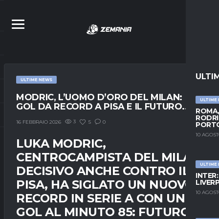
ULTI
ULTIME NEWS
MODRIC, L’UOMO D’ORO DEL MILAN:
ULTIME
GOL DA RECORD A PISA E IL FUTURO..
ROMA,
RODRI
3
5
0
16 FEBBRAIO 2026
PORT
10 AGOST
LUKA MODRIC,
CENTROCAMPISTA DEL MILAN
ULTIME
DECISIVO ANCHE CONTRO IL
INTER
PISA, HA SIGLATO UN NUOVO
LIVER
10 AGOST
RECORD IN SERIE A CON UN
GOL AL MINUTO 85: FUTURO…