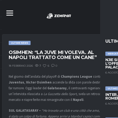
ULTI
ULTIME NEWS
OSIMHEN: “LA JUVE MI VOLEVA. AL
MERCA
NAPOLI TRATTATO COME UN CANE”
NJIE S
L’OFF
3
6
0
18 FEBBRAIO 2026
PALAC
6 AGOSTO
Nel giorno dell’andata del playoff di
Champions League
contro la
Juventus
,
Victor Osimhen
accende la sfida con parole destinate a
far rumore. Oggi leader del
Galatasaray
, il centravanti nigeriano, in
ULTIME
un’intervista rilasciata a
La Gazzetta dello Sport
, svela un retroscena di
INTER
ROMER
mercato e riapre ferite mai rimarginate con il
Napoli
.
6 AGOSTO
SUL GALATASARAY –
“Ho trovato un club e una città che amo, forse
è stato un colpo di fortuna. Appena arrivi a Istanbul capisci come mai