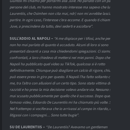
Giuntoli mi chiamò per portarmi alla Juve. Ho parlato con un paio di
persone del club, mi hanno mostrato interesse ma sapevo che lui (De
Laurentiis, che Osimhen non cita mai, ndr) non mi avrebbe lasciato
partire. In ogni caso, l’interesse c’era eccome. E quando ti chiama la
Juve, a prescindere da tutto, devi sederti e ascoltare”
.
SULL’ADDIO AL NAPOLI –
“A me dispiace per i tifosi, anche perché io
non ho mai parlato di quanto è accaduto. Alcuni di loro si sono
presentati davanti a casa mia chiedendomi spiegazioni. Ci siamo
confrontati, a loro chiedevo di mettersi nei miei panni. Dopo che il
Napoli ha pubblicato quel video su TikTok, qualcosa si è rotto
definitivamente. Chiunque può sbagliare un calcio di rigore, chiunque
può essere preso in giro per questo. Il Napoli l’ha fatto soltanto con
me, tra l’altro con allusioni di un certo tipo. Sono stato vittima di insulti
razzisti e ho preso la mia decisione: volevo andare via. Nessuno si è
mai scusato pubblicamente per quello che è successo. Dopo quel
famoso video, Edoardo De Laurentiis mi ha chiamato più volte. Stop.
Nel frattempo si vociferava che io arrivassi al campo in ritardo, che
litigassi con i compagni… Sono tutte bugie”
.
SU DE LAURENTIIS –
“De Laurentiis? Avevamo un gentlemen