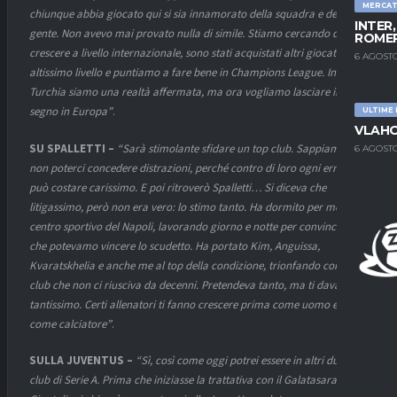
MERCA
chiunque abbia giocato qui si sia innamorato della squadra e della
INTER
gente. Non avevo mai provato nulla di simile. Stiamo cercando di
ROMER
crescere a livello internazionale, sono stati acquistati altri giocatori di
6 AGOSTO
altissimo livello e puntiamo a fare bene in Champions League. In
Turchia siamo una realtà affermata, ma ora vogliamo lasciare il
segno in Europa”
.
ULTIME
VLAHO
SU SPALLETTI –
“Sarà stimolante sfidare un top club. Sappiamo di
6 AGOSTO
non poterci concedere distrazioni, perché contro di loro ogni errore
può costare carissimo. E poi ritroverò Spalletti… Si diceva che
litigassimo, però non era vero: lo stimo tanto. Ha dormito per mesi nel
centro sportivo del Napoli, lavorando giorno e notte per convincerci
che potevamo vincere lo scudetto. Ha portato Kim, Anguissa,
Kvaratskhelia e anche me al top della condizione, trionfando con un
club che non ci riusciva da decenni. Pretendeva tanto, ma ti dava
tantissimo. Certi allenatori ti fanno crescere prima come uomo e poi
come calciatore”
.
SULLA JUVENTUS –
“Sì, così come oggi potrei essere in altri due top
club di Serie A. Prima che iniziasse la trattativa con il Galatasaray,