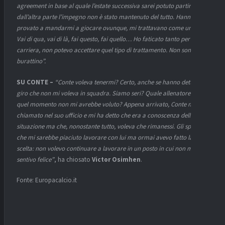
agreement in base al quale l’estate successiva sarei potuto partire, ma
dall’altra parte l’impegno non è stato mantenuto del tutto. Hanno
provato a mandarmi a giocare ovunque, mi trattavano come un cane.
Vai di qua, vai di là, fai questo, fai quello… Ho faticato tanto per fare
carriera, non potevo accettare quel tipo di trattamento. Non sono un
burattino”.
SU CONTE –
“Conte voleva tenermi? Certo, anche se hanno detto in
giro che non mi voleva in squadra. Siamo seri? Quale allenatore in
quel momento non mi avrebbe voluto? Appena arrivato, Conte mi ha
chiamato nel suo ufficio e mi ha detto che era a conoscenza della
situazione ma che, nonostante tutto, voleva che rimanessi. Gli spiegai
che mi sarebbe piaciuto lavorare con lui ma ormai avevo fatto la mia
scelta: non volevo continuare a lavorare in un posto in cui non mi
sentivo felice”
, ha chiosato
Victor Osimhen
.
Fonte: Europacalcio.it