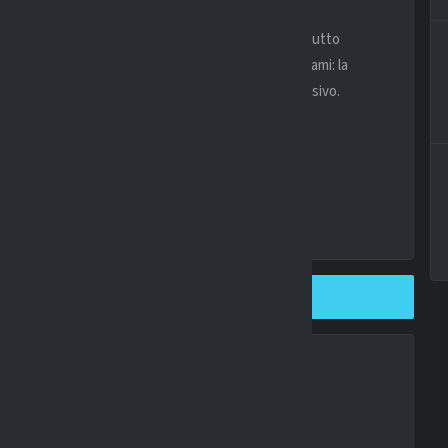
.
Bremer
rappresenta il perno della difesa, soprattutto
nno la differenza. Ora l’attenzione è tutta sugli esami: la
 di non dover rinunciare a lungo al suo leader difensivo.
SHARE ON TWITTER