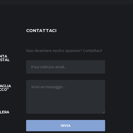
CONTATTACI
Vuoi diventare nostro sponsor? Contattaci!
INTA
YSTAL
MAGLIA
OCCO”
ELERA