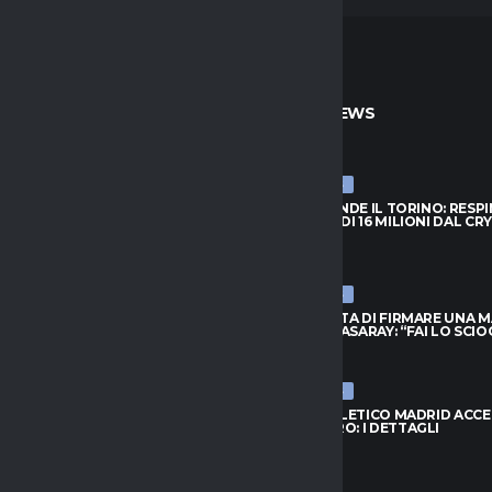
TO
ULTIME NEWS
ULTIME NEWS
PRENDE IL TORINO: RESPINTA
NJIE SI PRENDE IL TORINO: RESP
A DI 16 MILIONI DAL CRYSTAL
L’OFFERTA DI 16 MILIONI DAL CR
PALACE
026
6 AGOSTO 2026
ULTIME NEWS
FIUTA DI FIRMARE UNA MAGLIA
LEAO RIFIUTA DI FIRMARE UNA 
ATASARAY: “FAI LO SCIOCCO”
DEL GALATASARAY: “FAI LO SCI
026
6 AGOSTO 2026
ULTIME NEWS
 ORA IL RISCATTO; L’AGENTE:
INTER, L’ATLETICO MADRID ACC
 AL NUOVO MODULO.
PER ROMERO: I DETTAGLI
..”
6 AGOSTO 2026
026