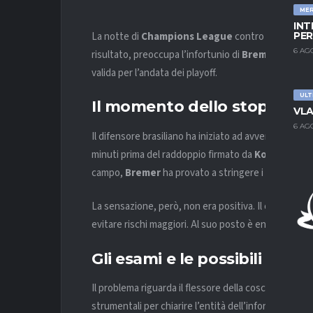
ME
INT
La notte di
Champions League
contro il
Galatas
PER
6 AG
risultato, preoccupa l’infortunio di
Bremer
, costre
valida per l’andata dei playoff.
ULT
Il momento dello stop
VLA
6 AG
Il difensore brasiliano ha iniziato ad avvertire un d
minuti prima del raddoppio firmato da
Koopmeiner
campo,
Bremer
ha provato a stringere i denti rie
La sensazione, però, non era positiva. Il centrale 
evitare rischi maggiori. Al suo posto è entrato
Gatt
Gli esami e le possibili con
Il problema riguarda il flessore della coscia destra.
strumentali per chiarire l’entità dell’infortunio e de