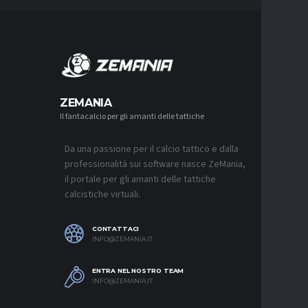
MERCA
ZEMANIA
Il fantacalcio per gli amanti delle tattiche
MERCATO
NJIE SI 
L’OFFERT
PALACE
Da una passione per il calcio tattico e dalla
6 AGOSTO 2
professionalità sui software nasce ZeMania,
il portale per gli amanti delle tattiche
MERCATO
calcistiche virtuali.
LEAO RI
DEL GAL
6 AGOSTO 2
CONTATTACI
INFO@ZEMANIA.IT
MERCATO
JASHARI,
“ADATTO
ENTRA NEL NOSTRO TEAM
MERCATO
INFO@ZEMANIA.IT
6 AGOSTO 2