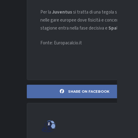
Per la
Juventus
si tratta di una tegola significativa
nelle gare europee dove fisicità e concentrazione fa
stagione entra nella fase decisiva e
Spalletti
spera
Fonte: Europacalcio.it
SHARE ON FACEBOOK