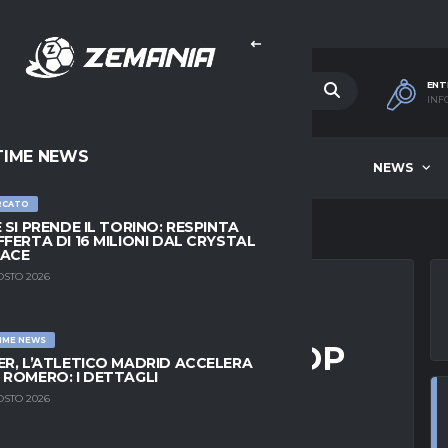
ENT
INF
TIME NEWS
HOME
BEST OF WEEK
NEWS
RCATO
E SI PRENDE IL TORINO: RESPINTA
FFERTA DI 16 MILIONI DAL CRYSTAL
LACE
OSTO 2026
IME NEWS
TUNIO BREMER: STOP
ER, L’ATLETICO MADRID ACCELERA
 ROMERO: I DETTAGLI
Y
OSTO 2026