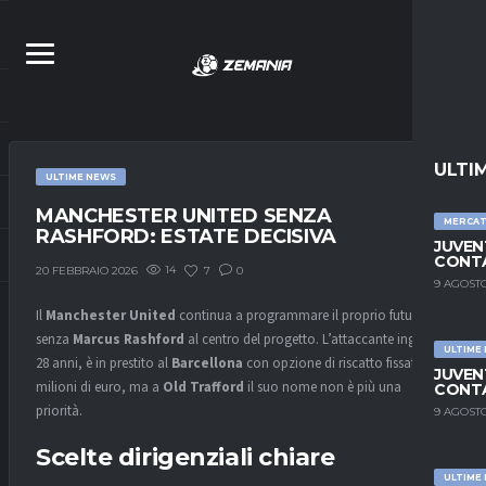
ULTI
ULTIME NEWS
MANCHESTER UNITED SENZA
MERCA
RASHFORD: ESTATE DECISIVA
JUVEN
CONTA
14
7
0
20 FEBBRAIO 2026
9 AGOSTO
Il
Manchester United
continua a programmare il proprio futuro
senza
Marcus Rashford
al centro del progetto. L’attaccante inglese,
ULTIME
28 anni, è in prestito al
Barcellona
con opzione di riscatto fissata a 30
JUVEN
milioni di euro, ma a
Old Trafford
il suo nome non è più una
CONTA
priorità.
9 AGOSTO
Scelte dirigenziali chiare
ULTIME