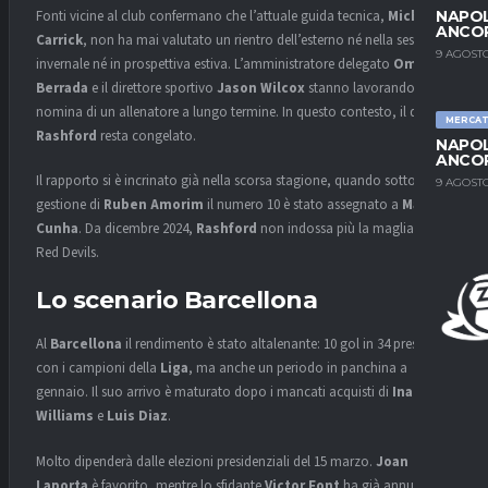
Fonti vicine al club confermano che l’attuale guida tecnica,
Michael
NAPOL
ANCO
Carrick
, non ha mai valutato un rientro dell’esterno né nella sessione
9 AGOSTO
invernale né in prospettiva estiva. L’amministratore delegato
Omar
Berrada
e il direttore sportivo
Jason Wilcox
stanno lavorando alla
nomina di un allenatore a lungo termine. In questo contesto, il dossier
MERCA
Rashford
resta congelato.
NAPOL
ANCO
Il rapporto si è incrinato già nella scorsa stagione, quando sotto la
9 AGOSTO
gestione di
Ruben Amorim
il numero 10 è stato assegnato a
Mateus
Cunha
. Da dicembre 2024,
Rashford
non indossa più la maglia dei
Red Devils.
Lo scenario Barcellona
Al
Barcellona
il rendimento è stato altalenante: 10 gol in 34 presenze
con i campioni della
Liga
, ma anche un periodo in panchina a
gennaio. Il suo arrivo è maturato dopo i mancati acquisti di
Inaki
Williams
e
Luis Diaz
.
Molto dipenderà dalle elezioni presidenziali del 15 marzo.
Joan
Laporta
è favorito, mentre lo sfidante
Victor Font
ha già annunciato