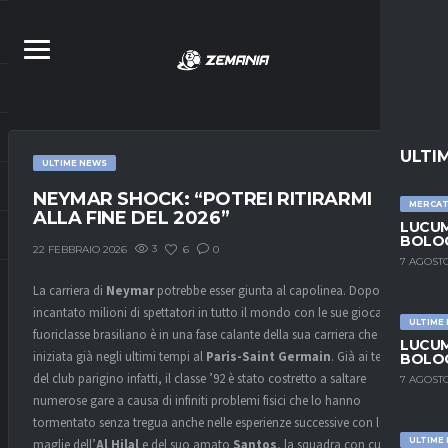
ULTI
ULTIME NEWS
NEYMAR SHOCK: “POTREI RITIRARMI
MERCA
ALLA FINE DEL 2026”
LUCUM
BOLOG
3
6
0
22 FEBBRAIO 2026
7 AGOSTO
La carriera di
Neymar
potrebbe esser giunta al capolinea. Dopo aver
incantato milioni di spettatori in tutto il mondo con le sue giocate, il
ULTIME
fuoriclasse brasiliano è in una fase calante della sua carriera che è
LUCUM
iniziata già negli ultimi tempi al
Paris-Saint Germain
. Già ai tempi
BOLOG
del club parigino infatti, il classe ’92 è stato costretto a saltare
7 AGOSTO
numerose gare a causa di infiniti problemi fisici che lo hanno
tormentato senza tregua anche nelle esperienze successive con le
ULTIME
maglie dell’
Al Hilal
e del suo amato
Santos
, la squadra con cui è