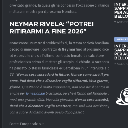
INTER
diventato grande, la quale gli ha concesso l’occasione di rilanciarsi e
SAPPI
mettersi in mostra per il prossimo Mondiale.
PER A
BELLO
NEYMAR RIVELA: “POTREI
7 AGOSTO
RITIRARMI A FINE 2026”
MERCA
Nonostante i numerosi problemi fisici, la stessa società brasiliana ha
INTER
deciso di rinnovare il contratto di
Neymar
fino al prossimo dicembre
SAPPI
PER A
ed è possibile che sia l’ultimo contratto firmato da calciatore
BELLO
professionista prima di mettere gli scarpini al chiodo. A raccontarlo ci
7 AGOSTO
ha pensato lo stesso fuoriclasse ex Barcellona in un’intervista a
Cazè
TV
:
“
Non so cosa succederà in futuro. Non so come sarà il prossimo
anno. Può darsi che a dicembre voglia ritirarmi. Vivo giorno per
giorno
. Quest’anno è molto importante, non solo per il Santos ma
anche per
la nazionale
brasiliana, perché è l’anno del Mondiale. Per
me è una grande sfida. Vivo alla giornata.
Non so cosa accadrà, può
darsi che a dicembre voglia smettere
, ma sarà una decisione presa
con il cuore. Andiamo avanti passo dopo passo”.
Fonte: Europacalcio.it