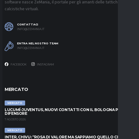
software nasce ZeMania, il portale per gli amanti delle tattiche
calcistiche virtuali.
CONTATTACI
INFO@ZEMANIA.IT
ENTRA NEL NOSTRO TEAM
INFO@ZEMANIA.IT
FACEBOOK
INSTAGRAM
MERCATO
MERCATO
LUCUMÍ-JUVENTUS, NUOVI CONTATTI CON IL BOLOGNA PER IL
DIFENSORE
7 AGOSTO 2026
MERCATO
INTER, CHIVU: “ROSA DI VALORE MA SAPPIAMO QUELLO CHE