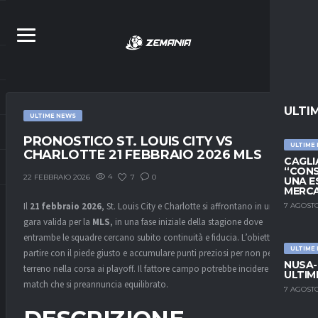
ULTI
ULTIME NEWS
PRONOSTICO ST. LOUIS CITY VS
ULTIME
CHARLOTTE 21 FEBBRAIO 2026 MLS
CAGLIA
“CONS
4
7
0
22 FEBBRAIO 2026
UNA E
MERC
Il
21 febbraio 2026
, St. Louis City e Charlotte si affrontano in una
7 AGOSTO
gara valida per la
MLS
, in una fase iniziale della stagione dove
entrambe le squadre cercano subito continuità e fiducia. L’obiettivo è
ULTIME
partire con il piede giusto e accumulare punti preziosi per non perdere
NUSA-
terreno nella corsa ai playoff. Il fattore campo potrebbe incidere in un
ULTIM
match che si preannuncia equilibrato.
7 AGOSTO