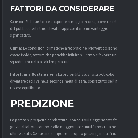
FATTORI DA CONSIDERARE
Campo:
St. Louis tende a esprimersi meglio in casa, dove il sostegno
del pubblico e il ritmo elevato rappresentano un vantaggio
significativo.
Clima:
Le condizioni climatiche a febbraio nel Midwest possono
essere fredde, fattore che potrebbe influire sul ritmo e favorire una
squadra abituata a tali temperature.
Infortuni e Sostituzioni:
La profondità della rosa potrebbe
diventare decisiva nella seconda metà di gara, soprattutto se il match
resterà equilibrato.
PREDIZIONE
La partita si prospetta combattuta, con St. Louis leggermente favorito
grazie al fattore campo e alla maggiore continuità mostrata nelle
ultime uscite. Se riuscirà a imporre il proprio pressing fin dall’inizio,