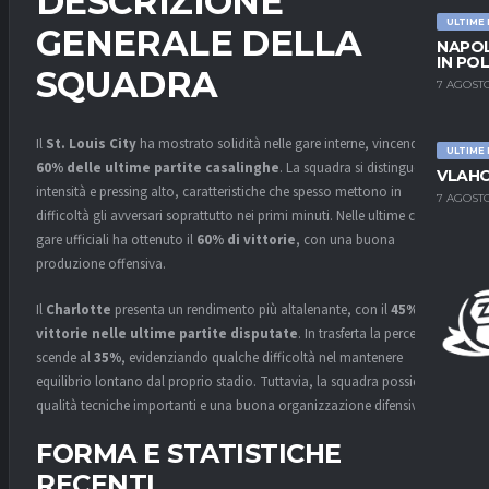
DESCRIZIONE
ULTIME
GENERALE DELLA
NAPOL
IN PO
SQUADRA
7 AGOSTO
Il
St. Louis City
ha mostrato solidità nelle gare interne, vincendo il
ULTIME
60% delle ultime partite casalinghe
. La squadra si distingue per
VLAHO
intensità e pressing alto, caratteristiche che spesso mettono in
7 AGOSTO
difficoltà gli avversari soprattutto nei primi minuti. Nelle ultime cinque
gare ufficiali ha ottenuto il
60% di vittorie
, con una buona
produzione offensiva.
Il
Charlotte
presenta un rendimento più altalenante, con il
45% di
vittorie nelle ultime partite disputate
. In trasferta la percentuale
scende al
35%
, evidenziando qualche difficoltà nel mantenere
equilibrio lontano dal proprio stadio. Tuttavia, la squadra possiede
qualità tecniche importanti e una buona organizzazione difensiva.
FORMA E STATISTICHE
RECENTI