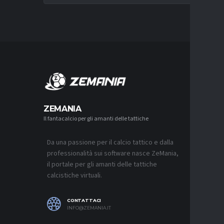
MERCA
ZEMANIA
Il fantacalcio per gli amanti delle tattiche
MERCATO
NAPOLI-
AGUERD 
Da una passione per il calcio tattico e dalla
8 AGOSTO 2
professionalità sui software nasce ZeMania,
MERCATO
il portale per gli amanti delle tattiche
JUVENTU
calcistiche virtuali.
RESTARE
8 AGOSTO 2
CONTATTACI
MERCATO
INFO@ZEMANIA.IT
MUSSO-N
NEL MIR