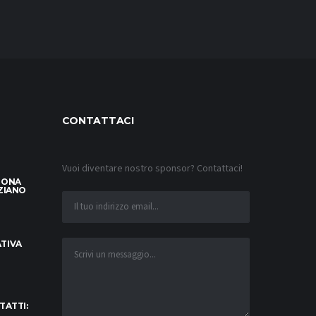
CONTATTACI
Vuoi diventare nostro sponsor? Contattaci!
LONA
ZIANO
TIVA
TATTI: