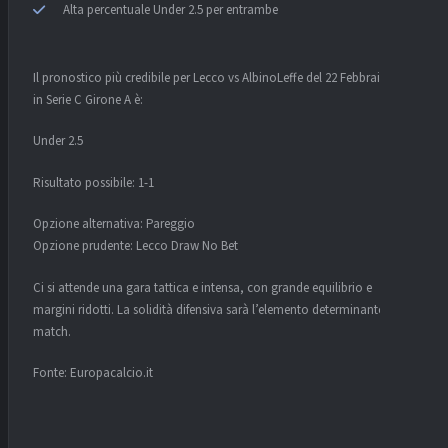
Alta percentuale Under 2.5 per entrambe
Il pronostico più credibile per Lecco vs AlbinoLeffe del 22 Febbraio 2026
in Serie C Girone A è:
Under 2.5
Risultato possibile: 1-1
Opzione alternativa: Pareggio
Opzione prudente: Lecco Draw No Bet
Ci si attende una gara tattica e intensa, con grande equilibrio e
margini ridotti. La solidità difensiva sarà l’elemento determinante del
match.
Fonte: Europacalcio.it