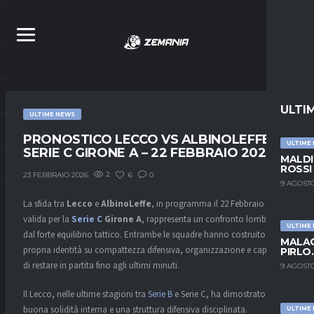
ULTI
ULTIME NEWS
PRONOSTICO LECCO VS ALBINOLEFFE –
ULTIME
SERIE C GIRONE A – 22 FEBBRAIO 2026
MALDI
ROSSI
2
6
0
23 FEBBRAIO 2026
9 AGOSTO
La sfida tra
Lecco
e
AlbinoLeffe
, in programma il 22 Febbraio 2026 e
valida per la
Serie C
Girone A
, rappresenta un confronto lombardo
ULTIME
dal forte equilibrio tattico. Entrambe le squadre hanno costruito la
MALAG
propria identità su compattezza difensiva, organizzazione e capacità
PIRLO
di restare in partita fino agli ultimi minuti.
9 AGOSTO
Il Lecco, nelle ultime stagioni tra
Serie B
e Serie C, ha dimostrato una
buona solidità interna e una struttura difensiva disciplinata.
ULTIME