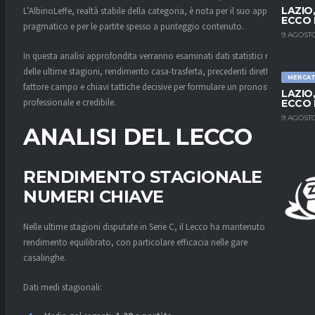
LAZIO
L’AlbinoLeffe, realtà stabile della categoria, è nota per il suo approccio
ECCO 
pragmatico e per le partite spesso a punteggio contenuto.
9 AGOSTO
In questa analisi approfondita verranno esaminati dati statistici reali
delle ultime stagioni, rendimento casa-trasferta, precedenti diretti,
MERCA
fattore campo e chiavi tattiche decisive per formulare un pronostico
LAZIO
professionale e credibile.
ECCO 
9 AGOSTO
ANALISI DEL LECCO
RENDIMENTO STAGIONALE E
NUMERI CHIAVE
Nelle ultime stagioni disputate in Serie C, il Lecco ha mantenuto un
rendimento equilibrato, con particolare efficacia nelle gare
casalinghe.
Dati medi stagionali: