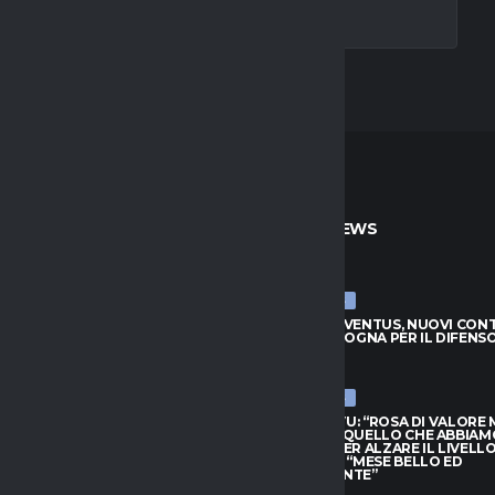
TO
ULTIME NEWS
ULTIME NEWS
JUVENTUS, NUOVI CONTATTI
LUCUMÍ-JUVENTUS, NUOVI CON
BOLOGNA PER IL DIFENSORE
CON IL BOLOGNA PER IL DIFENS
026
7 AGOSTO 2026
ULTIME NEWS
HIVU: “ROSA DI VALORE MA
INTER, CHIVU: “ROSA DI VALORE
O QUELLO CHE ABBIAMO
SAPPIAMO QUELLO CHE ABBIAM
PER ALZARE IL LIVELLO”.
BISOGNO PER ALZARE IL LIVELLO
L: “MESE BELLO ED
PROVEDEL: “MESE BELLO ED
NANTE”
EMOZIONANTE”