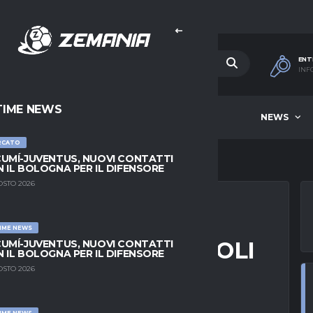
ENT
INF
TIME NEWS
HOME
BEST OF WEEK
NEWS
RCATO
UMÍ-JUVENTUS, NUOVI CONTATTI
 IL BOLOGNA PER IL DIFENSORE
OSTO 2026
IME NEWS
SUN ACCORDO: NAPOLI
UMÍ-JUVENTUS, NUOVI CONTATTI
 IL BOLOGNA PER IL DIFENSORE
I CONTATTI
OSTO 2026
IME NEWS