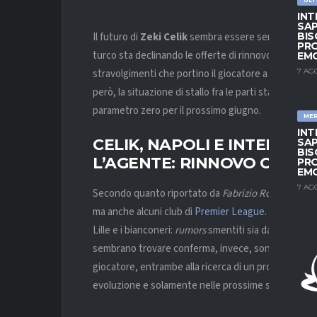
INT
SAP
Il futuro di
Zeki Celik
sembra essere sempre più lonta
BIS
PRO
turco sta declinando le offerte di rinnovo ricevute 
EM
stravolgimenti che portino il giocatore a estendere
7 AG
però, la situazione di stallo fra le parti sta attirando
parametro zero per il prossimo giugno.
ME
INT
CELIK, NAPOLI E INTER HA
SAP
BIS
L’AGENTE: RINNOVO CON L
PRO
EM
7 AG
Secondo quanto riportato da
Fabrizio Romano
, su
ma anche alcuni club di
Premier League
. Varie voci
Lille e i bianconeri:
rumors
smentiti sia dallo stesso
sembrano trovare conferma, invece, sono i contatti 
giocatore, entrambe alla ricerca di un profilo per po
evoluzione e solamente nelle prossime settimane il