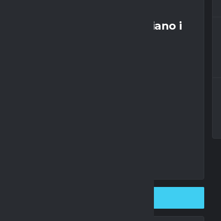
accordo: Napoli e Inter avviano i
 plusvalenza
vederla in tv
edere il match
SHARE ON TWITTER