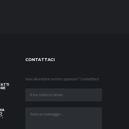
CONTATTACI
Vuoi diventare nostro sponsor? Contattaci!
TATTI
ORE
 MA
O
”.