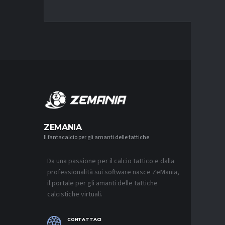
MERCA
ZEMANIA
Il fantacalcio per gli amanti delle tattiche
MERCATO
LUCUMÍ-
CON IL 
Da una passione per il calcio tattico e dalla
7 AGOSTO 2
professionalità sui software nasce ZeMania,
MERCATO
il portale per gli amanti delle tattiche
INTER, C
calcistiche virtuali.
SAPPIAM
BISOGNO 
PROVEDE
EMOZIO
CONTATTACI