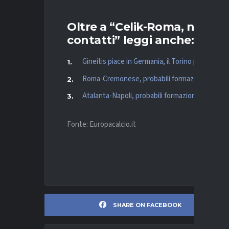
Oltre a “Celik-Roma, nessun 
contatti” leggi anche:
Gineitis piace in Germania, il Torino prepara la
Roma-Cremonese, probabili formazioni e dove 
Atalanta-Napoli, probabili formazioni e dove v
Fonte: Europacalcio.it
SHARE ON FACEBOOK